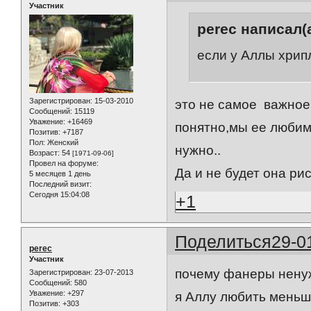
Участник
perec написал(а
если у Аллы хрип
Зарегистрирован
: 15-03-2010
это не самое важное,
Сообщений:
15119
Уважение:
+16469
понятно,мы ее любим
Позитив:
+7187
Пол:
Женский
нужно..
Возраст:
54
[1971-09-06]
Провел на форуме:
Да и не будет она ри
5 месяцев 1 день
Последний визит:
Сегодня 15:04:08
+1
Поделиться
29-0
perec
Участник
почему фанеры ненуж
Зарегистрирован
: 23-07-2013
Сообщений:
580
Уважение:
+297
я Аллу любить меньше
Позитив:
+303