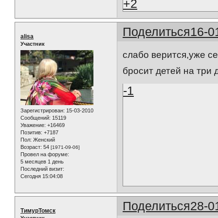
+2
Поделиться
16-0
alisa
Участник
слабо верится,уже се
бросит детей на три 
-1
Зарегистрирован
: 15-03-2010
Сообщений:
15119
Уважение:
+16469
Позитив:
+7187
Пол:
Женский
Возраст:
54
[1971-09-06]
Провел на форуме:
5 месяцев 1 день
Последний визит:
Сегодня 15:04:08
Поделиться
28-0
ТимурТомск