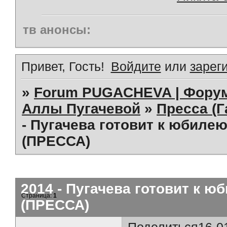
тв анонсы:
Привет, Гость!
Войдите
или
зарег
»
Forum PUGACHEVA | Форум
Аллы Пугачевой
»
Пресса (Г
- Пугачева готовит к юбилею
(ПРЕССА)
2014 - Пугачева готовит к ю
Страница:
1
(ПРЕССА)
Поделиться
16-0