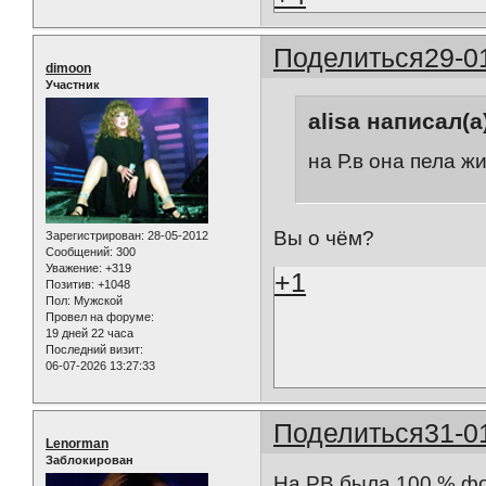
Поделиться
29-0
dimoon
Участник
alisa написал(а
на Р.в она пела ж
Вы о чём?
Зарегистрирован
: 28-05-2012
Сообщений:
300
Уважение:
+319
+1
Позитив:
+1048
Пол:
Мужской
Провел на форуме:
19 дней 22 часа
Последний визит:
06-07-2026 13:27:33
Поделиться
31-0
Lenorman
Заблокирован
На РВ была 100 % фо