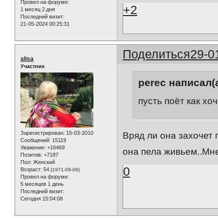
Провел на форуме:
+2
1 месяц 2 дня
Последний визит:
21-05-2024 00:25:31
Поделиться
29-0
alisa
Участник
perec написал(а
пусть поёт как хоч
Зарегистрирован
: 15-03-2010
Вряд ли она захочет 
Сообщений:
15119
Уважение:
+16469
она пела живьем..Мне
Позитив:
+7187
Пол:
Женский
0
Возраст:
54
[1971-09-06]
Провел на форуме:
5 месяцев 1 день
Последний визит:
Сегодня 15:04:08