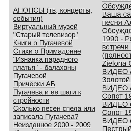
Обсужд
АНОНСЫ (тв, концерты,
Ваша с
события)
песня А
Виртуальный музей
Обсужд
"Старый телевизор"
1990 - 
Книги о Пугачевой
встречи
Стихи о Примадонне
(полнос
"Изнанка парадного
Zielona 
платья" - балахоны
ВИДЕО /
Пугачевой
Золотой
Причёски АБ
ВИДЕО /
Пугачева и ее шаги к
Сопот 1
стройности
ВИДЕО o
Сколько песен спела или
Сопот 1
записала Пугачева?
ВИДЕО o
Неизданное 2000 - 2009
Пестрый