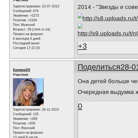
Участник
2014 - "Звезды и сов
Зарегистрирован
: 22-07-2013
Сообщений:
676
Уважение:
+2272
Позитив:
+2169
Пол:
Мужской
Возраст:
29
[1996-11-09]
Провел на форуме:
6 месяцев 5 дней
Последний визит:
+3
Сегодня 17:22:33
Поделиться
28-0
Карина09
Участник
Она детей больше чем
Очередная выдумка 
0
Зарегистрирован
: 26-11-2013
Сообщений:
125
Уважение:
+269
Позитив:
+209
Пол:
Женский
Провел на форуме:
13 дней 8 часов