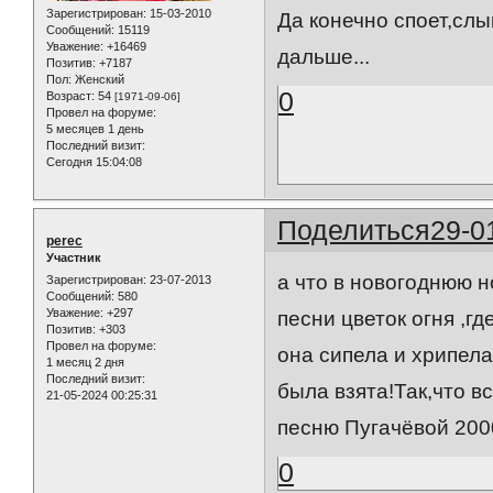
Зарегистрирован
: 15-03-2010
Да конечно споет,сл
Сообщений:
15119
Уважение:
+16469
дальше...
Позитив:
+7187
Пол:
Женский
0
Возраст:
54
[1971-09-06]
Провел на форуме:
5 месяцев 1 день
Последний визит:
Сегодня 15:04:08
Поделиться
29-0
perec
Участник
а что в новогоднюю н
Зарегистрирован
: 23-07-2013
Сообщений:
580
Уважение:
+297
песни цветок огня ,г
Позитив:
+303
Провел на форуме:
она сипела и хрипела
1 месяц 2 дня
Последний визит:
была взята!Так,что в
21-05-2024 00:25:31
песню Пугачёвой 2000
0