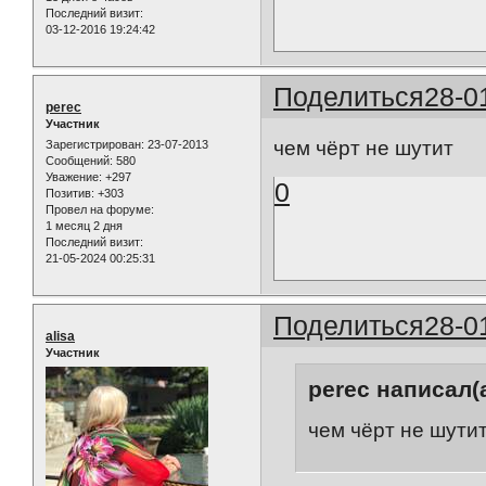
Последний визит:
03-12-2016 19:24:42
Поделиться
28-0
perec
Участник
чем чёрт не шутит
Зарегистрирован
: 23-07-2013
Сообщений:
580
Уважение:
+297
0
Позитив:
+303
Провел на форуме:
1 месяц 2 дня
Последний визит:
21-05-2024 00:25:31
Поделиться
28-0
alisa
Участник
perec написал(а
чем чёрт не шути