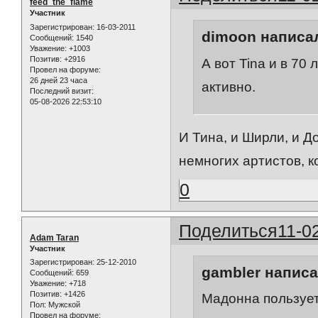
feed_the_flame
Участник
Зарегистрирован
: 16-03-2011
dimoon написал
Сообщений:
1540
Уважение:
+1003
Позитив:
+2916
А вот Tina и в 70
Провел на форуме:
26 дней 23 часа
активно.
Последний визит:
05-08-2026 22:53:10
И Тина, и Ширли, и До
немногих артистов, к
0
Поделиться
11-0
Adam Taran
Участник
Зарегистрирован
: 25-12-2010
gambler написа
Сообщений:
659
Уважение:
+718
Позитив:
+1426
Мадонна пользует
Пол:
Мужской
Провел на форуме: