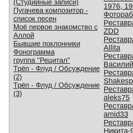
(Студийные записи)
1976, 1
Пугачева композитор -
Фотораб
список песен
Реставр
Моё первое знакомство с
ZDD
Аллой
Реставр
Бывшие поклонники
Allita
Фонограмма
Реставр
группа "Рецитал"
Василий
Трёп - Флуд / Обсуждение
Реставр
(2)
Shakesp
Трёп - Флуд / Обсуждение
Реставр
(3)
aleks75
Реставр
amid33
Реставр
Никита-