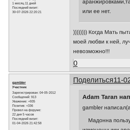
аранжировками,та
1 месяц 11 дней
Последний визит:
или ее нет.
30-07-2026 22:20:21
)))))))) Когда Мать п
моей любви к ней, лу
невозможно!!!
0
Поделиться
11-0
gambler
Участник
Зарегистрирован
: 04-05-2012
Adam Taran нап
Сообщений:
913
Уважение:
+935
Позитив:
+336
gambler написал(а
Провел на форуме:
22 дня 5 часов
Последний визит:
Мадонна пользуе
01-04-2026 21:42:58
измененными аран