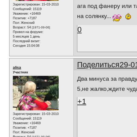
Зарегистрирован
: 15-03-2010
ага под фанеру или 
Сообщений:
15119
Уважение:
+16469
на солянку...
Позитив:
+7187
Пол:
Женский
0
Возраст:
54
[1971-09-06]
Провел на форуме:
5 месяцев 1 день
Последний визит:
Сегодня 15:04:08
Поделиться
29-0
alisa
Участник
Два минуса за правду
5,не жалко,ждите чуд
+1
Зарегистрирован
: 15-03-2010
Сообщений:
15119
Уважение:
+16469
Позитив:
+7187
Пол:
Женский
Возраст:
54
[1971-09-06]