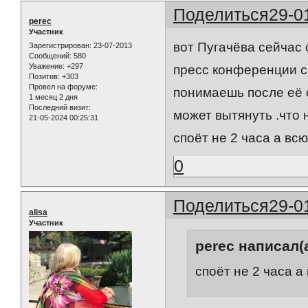
Поделиться
29-0
perec
Участник
вот Пугачёва сейчас 
Зарегистрирован
: 23-07-2013
Сообщений:
580
Уважение:
+297
пресс конференции ска
Позитив:
+303
Провел на форуме:
понимаешь после её 
1 месяц 2 дня
Последний визит:
может вытянуть .что н
21-05-2024 00:25:31
споёт не 2 часа а всю
0
Поделиться
29-0
alisa
Участник
perec написал(а
споёт не 2 часа а