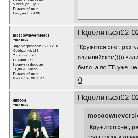
5 месяцев 1 день
Последний визит:
Сегодня 15:04:08
Поделиться
02-0
moscowneversleeps
Участник
"Кружится снег, разг
Зарегистрирован
: 25-10-2010
Сообщений:
283
Уважение:
+223
олимпийском))))) вид
Позитив:
+74
Провел на форуме:
было, а по ТВ уже ш
11 дней 6 часов
Последний визит:
0
05-08-2026 08:33:47
Поделиться
02-0
dimoon
Участник
moscowneversle
"Кружится снег, р
прочитала в олимп