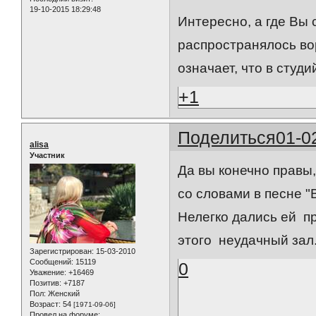
19-10-2015 18:29:48
Интересно, а где Вы 
распространялось во
означает, что в сту
+1
Поделиться
01-0
alisa
Участник
Да вы конечно правы
со словами в песне "
Нелегко дались ей п
этого неудачный зал.
Зарегистрирован
: 15-03-2010
Сообщений:
15119
0
Уважение:
+16469
Позитив:
+7187
Пол:
Женский
Возраст:
54
[1971-09-06]
Провел на форуме: