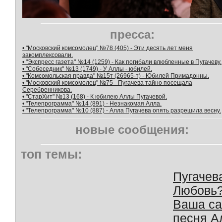
пресса:
• "Московский комсомолец" №78 (405) - Эти десять лет меня
закомплексовали.
• "Экспресс газета" №14 (1259) - Как погибали влюбленные в Пугачеву.
• "Собеседник" №13 (1749) - У Аллы - юбилей.
• "Комсомольская правда" №15т (26965-т) - Юбилей Примадонны.
• "Московский комсомолец" №75 - Пугачева тайно посещала
Серебренникова.
• "СтарХит" №13 (168) - К юбилею Аллы Пугачевой.
• "Телепрограмма" №14 (891) - Незнакомая Алла.
• "Телепрограмма" №10 (887) - Алла Пугачева опять разрешила весну.
новые сообщения:
топ темы:
Пугачев
Любовь
Ваша с
песня А