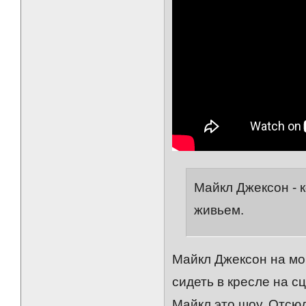
Майкл Джексон - к
живьем.
Майкл Джексон на мом
сидеть в кресле на с
Майкл это шоу. Отсю