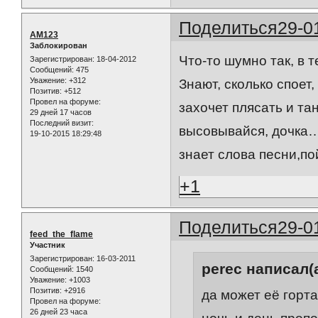
Поделиться
29-0
AM123
Заблокирован
Что-то шумно так, в
Зарегистрирован
: 18-04-2012
Сообщений:
475
Уважение:
+312
Знают, сколько споет,
Позитив:
+512
Провел на форуме:
захочет плясать и т
29 дней 17 часов
Последний визит:
высовывайся, дочка
19-10-2015 18:29:48
знает слова песни,по
+1
Поделиться
29-0
feed_the_flame
Участник
Зарегистрирован
: 16-03-2011
perec написал(а
Сообщений:
1540
Уважение:
+1003
Позитив:
+2916
да может её горта
Провел на форуме:
26 дней 23 часа