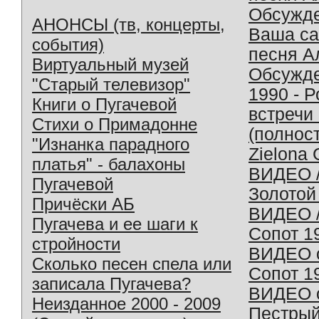
Обсужд
АНОНСЫ (тв, концерты,
Ваша с
события)
песня А
Виртуальный музей
Обсужд
"Старый телевизор"
1990 - 
Книги о Пугачевой
встречи
Стихи о Примадонне
(полнос
"Изнанка парадного
Zielona 
платья" - балахоны
ВИДЕО /
Пугачевой
Золотой
Причёски АБ
ВИДЕО /
Пугачева и ее шаги к
Сопот 1
стройности
ВИДЕО o
Сколько песен спела или
Сопот 1
записала Пугачева?
ВИДЕО o
Неизданное 2000 - 2009
Пестрый