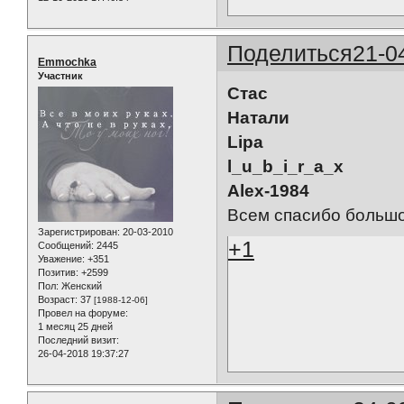
Поделиться
21-0
Emmochka
Участник
Стас
Натали
Lipa
l_u_b_i_r_a_x
Alex-1984
Всем спасибо большо
Зарегистрирован
: 20-03-2010
+1
Сообщений:
2445
Уважение:
+351
Позитив:
+2599
Пол:
Женский
Возраст:
37
[1988-12-06]
Провел на форуме:
1 месяц 25 дней
Последний визит:
26-04-2018 19:37:27