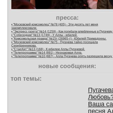
пресса:
• "Московский комсомолец" №78 (405) - Эти десять лет меня
закомплексовали.
• "Экспресс газета" №14 (1259) - Как погибали влюбленные в Пугачеву.
• "Собеседник" №13 (1749) - У Аллы - юбилей.
• "Комсомольская правда" №15т (26965-т) - Юбилей Примадонны.
• "Московский комсомолец" №75 - Пугачева тайно посещала
Серебренникова.
• "СтарХит" №13 (168) - К юбилею Аллы Пугачевой.
• "Телепрограмма" №14 (891) - Незнакомая Алла.
• "Телепрограмма" №10 (887) - Алла Пугачева опять разрешила весну.
новые сообщения:
топ темы:
Пугачев
Любовь
Ваша с
песня А