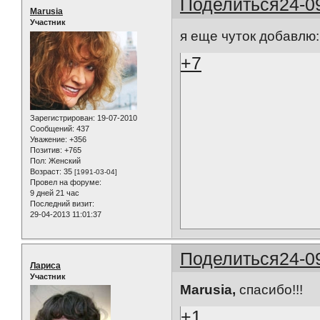
Поделиться
24-0
Marusia
Участник
я еще чуток добавлю:
+7
Зарегистрирован
: 19-07-2010
Сообщений:
437
Уважение:
+356
Позитив:
+765
Пол:
Женский
Возраст:
35
[1991-03-04]
Провел на форуме:
9 дней 21 час
Последний визит:
29-04-2013 11:01:37
Поделиться
24-0
Лариса
Участник
Marusia,
спасибо!!!
+1