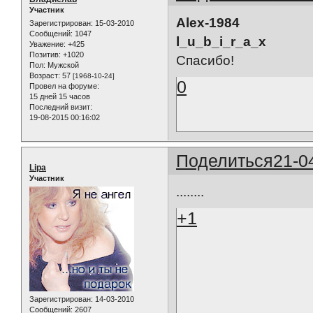
Участник
Alex-1984
Зарегистрирован
: 15-03-2010
Сообщений:
1047
l_u_b_i_r_a_x
Уважение:
+425
Позитив:
+1020
Спасибо!
Пол:
Мужской
Возраст:
57
[1968-10-24]
0
Провел на форуме:
15 дней 15 часов
Последний визит:
19-08-2015 00:16:02
Поделиться
21-0
Lipa
Участник
........
+1
Зарегистрирован
: 14-03-2010
Сообщений:
2607