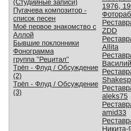
(Студийные записи)
1976, 1
Пугачева композитор -
Фотораб
список песен
Реставр
Моё первое знакомство с
ZDD
Аллой
Реставр
Бывшие поклонники
Allita
Фонограмма
Реставр
группа "Рецитал"
Василий
Трёп - Флуд / Обсуждение
Реставр
(2)
Shakesp
Трёп - Флуд / Обсуждение
Реставр
(3)
aleks75
Реставр
amid33
Реставр
Никита-