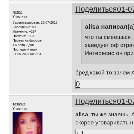
Поделиться
01-0
perec
Участник
Зарегистрирован
: 23-07-2013
alisa написал(а
Сообщений:
580
Уважение:
+297
что ты смеешься 
Позитив:
+303
Провел на форуме:
заведует оф стра
1 месяц 2 дня
Последний визит:
Интересно он при
21-05-2024 00:25:31
бред какой то!зачем 
0
Поделиться
01-0
татюня
Участник
alisa
, ты же знаешь, 
скорее уговаривать 
+1