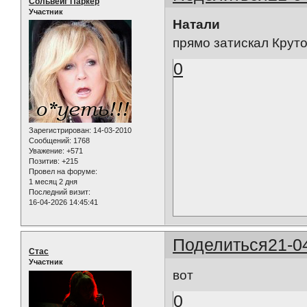
Сольвейг Паркер
Участник
Натали
прямо затискал Крутой
0
Зарегистрирован
: 14-03-2010
Сообщений:
1768
Уважение:
+571
Позитив:
+215
Провел на форуме:
1 месяц 2 дня
Последний визит:
16-04-2026 14:45:41
Поделиться
21-0
Стас
Участник
вот
0