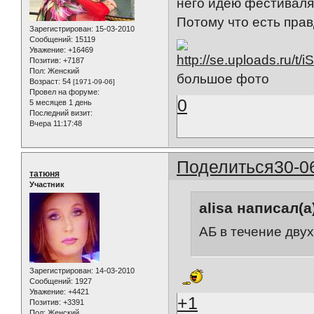
него идею фестиваля
Потому что есть прав
Зарегистрирован
: 15-03-2010
Сообщений:
15119
Уважение:
+16469
Позитив:
+7187
Пол:
Женский
большое фото
Возраст:
54
[1971-09-06]
Провел на форуме:
0
5 месяцев 1 день
Последний визит:
Вчера 11:17:48
Поделиться
30-0
татюня
Участник
alisa написал(а
АБ в течение двух
Зарегистрирован
: 14-03-2010
Сообщений:
1927
Уважение:
+4421
+1
Позитив:
+3391
Пол:
Женский