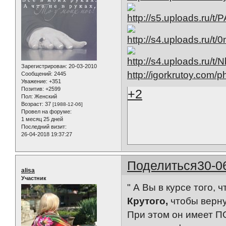
Зарегистрирован
: 20-03-2010
http://igorkrutoy.com/
Сообщений:
2445
Уважение:
+351
Позитив:
+2599
+2
Пол:
Женский
Возраст:
37
[1988-12-06]
Провел на форуме:
1 месяц 25 дней
Последний визит:
26-04-2018 19:37:27
Поделиться
30-0
alisa
Участник
" А Вы в курсе того, 
Крутого,
чтобы верну
При этом он имеет ПО