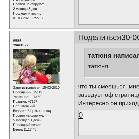
Провел на форуме:
2 месяца 3 дня
Последний визит:
01-03-2026 22:27:50
Поделиться
30-0
alisa
Участник
татюня написал
татюня
что ты смеешься ,мне
Зарегистрирован
: 15-03-2010
Сообщений:
15119
заведует оф страниц
Уважение:
+16469
Позитив:
+7187
Интересно он приход
Пол:
Женский
Возраст:
54
[1971-09-06]
0
Провел на форуме:
5 месяцев 1 день
Последний визит:
Вчера 11:17:48