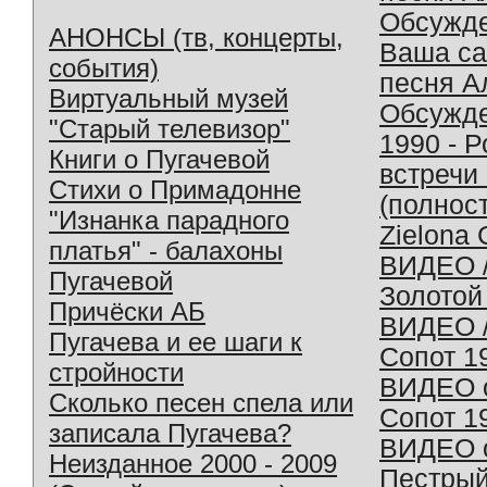
Обсужд
АНОНСЫ (тв, концерты,
Ваша с
события)
песня А
Виртуальный музей
Обсужд
"Старый телевизор"
1990 - 
Книги о Пугачевой
встречи
Стихи о Примадонне
(полнос
"Изнанка парадного
Zielona 
платья" - балахоны
ВИДЕО /
Пугачевой
Золотой
Причёски АБ
ВИДЕО /
Пугачева и ее шаги к
Сопот 1
стройности
ВИДЕО o
Сколько песен спела или
Сопот 1
записала Пугачева?
ВИДЕО o
Неизданное 2000 - 2009
Пестрый