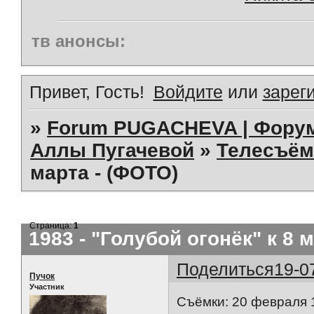
тв анонсы:
Привет, Гость!
Войдите
или
зарег
»
Forum PUGACHEVA | Форум
Аллы Пугачевой
»
Телесъём
марта - (ФОТО)
Страница:
1
1983 - "Голубой огонёк" к 8 
Поделиться
19-0
Пучок
Участник
Съёмки: 20 февраля 1