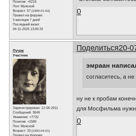
Позитив:
+5216
Пол:
Мужской
0
Возраст:
57
[1969-01-04]
Провел на форуме:
5 месяцев 7 дней
Последний визит:
04-11-2025 13:00:32
Поделиться
20-0
Пучок
Участник
эмраан написал
согласитесь, а не 
ну не к пробам конеч
для Мосфильма нужн
Зарегистрирован
: 12-06-2011
Сообщений:
3649
Уважение:
+7732
0
Позитив:
+1580
Пол:
Мужской
Возраст:
33
[1993-04-01]
Провел на форуме: