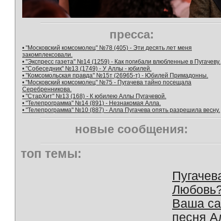
пресса:
• "Московский комсомолец" №78 (405) - Эти десять лет меня
закомплексовали.
• "Экспресс газета" №14 (1259) - Как погибали влюбленные в Пугачеву.
• "Собеседник" №13 (1749) - У Аллы - юбилей.
• "Комсомольская правда" №15т (26965-т) - Юбилей Примадонны.
• "Московский комсомолец" №75 - Пугачева тайно посещала
Серебренникова.
• "СтарХит" №13 (168) - К юбилею Аллы Пугачевой.
• "Телепрограмма" №14 (891) - Незнакомая Алла.
• "Телепрограмма" №10 (887) - Алла Пугачева опять разрешила весну.
новые сообщения:
топ темы:
Пугачев
Любовь
Ваша с
песня А