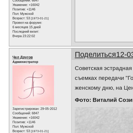
Сообщений:
6847
Уважение:
+16042
Позитив:
+1146
Пол:
Мужской
Возраст:
53
[1973-01-21]
Провел на форуме:
6 месяцев 15 дней
Последний визит:
Вчера 23:22:02
Поделиться
12-0
Чел Другов
Администратор
Советская эстрадная
съемках передачи "Г
женскому дню, на Це
Фото: Виталий Соз
Зарегистрирован
: 29-05-2012
Сообщений:
6847
Уважение:
+16042
Позитив:
+1146
Пол:
Мужской
Возраст:
53
[1973-01-21]