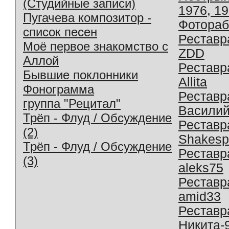
(Студийные записи)
1976, 1
Пугачева композитор -
Фотораб
список песен
Реставр
Моё первое знакомство с
ZDD
Аллой
Реставр
Бывшие поклонники
Allita
Фонограмма
Реставр
группа "Рецитал"
Василий
Трёп - Флуд / Обсуждение
Реставр
(2)
Shakesp
Трёп - Флуд / Обсуждение
Реставр
(3)
aleks75
Реставр
amid33
Реставр
Никита-