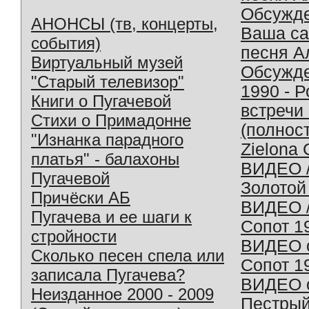
Обсужд
АНОНСЫ (тв, концерты,
Ваша с
события)
песня А
Виртуальный музей
Обсужд
"Старый телевизор"
1990 - 
Книги о Пугачевой
встречи
Стихи о Примадонне
(полнос
"Изнанка парадного
Zielona 
платья" - балахоны
ВИДЕО /
Пугачевой
Золотой
Причёски АБ
ВИДЕО /
Пугачева и ее шаги к
Сопот 1
стройности
ВИДЕО o
Сколько песен спела или
Сопот 1
записала Пугачева?
ВИДЕО o
Неизданное 2000 - 2009
Пестрый