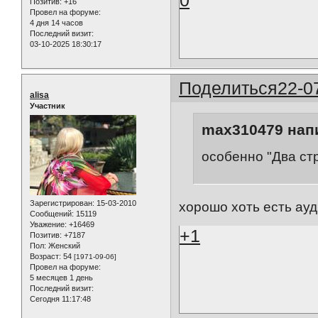
0
Позитив:
+16
Провел на форуме:
4 дня 14 часов
Последний визит:
03-10-2025 18:30:17
Поделиться
22-0
alisa
Участник
max310479 напи
особенно "Два ст
Зарегистрирован
: 15-03-2010
хорошо хоть есть ау
Сообщений:
15119
Уважение:
+16469
+1
Позитив:
+7187
Пол:
Женский
Возраст:
54
[1971-09-06]
Провел на форуме:
5 месяцев 1 день
Последний визит:
Сегодня 11:17:48