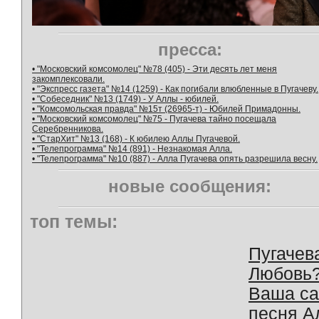
пресса:
• "Московский комсомолец" №78 (405) - Эти десять лет меня
закомплексовали.
• "Экспресс газета" №14 (1259) - Как погибали влюбленные в Пугачеву.
• "Собеседник" №13 (1749) - У Аллы - юбилей.
• "Комсомольская правда" №15т (26965-т) - Юбилей Примадонны.
• "Московский комсомолец" №75 - Пугачева тайно посещала
Серебренникова.
• "СтарХит" №13 (168) - К юбилею Аллы Пугачевой.
• "Телепрограмма" №14 (891) - Незнакомая Алла.
• "Телепрограмма" №10 (887) - Алла Пугачева опять разрешила весну.
новые сообщения:
топ темы:
Пугачев
Любовь
Ваша с
песня А