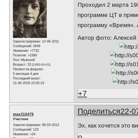
Проходил 2 марта 198
программе ЦТ в прямо
программу «Время». 
Автор фото: Алексей
Зарегистрирован
: 12-06-2011
Сообщений:
3649
Уважение:
+7732
Позитив:
+1580
Пол:
Мужской
Возраст:
33
[1993-04-01]
Провел на форуме:
5 месяцев 4 дня
Последний визит:
21-06-2026 22:05:19
+7
Поделиться
22-0
max310479
Участник
Эх, как хочется это 
Зарегистрирован
: 08-03-2012
Сообщений:
123
Уважение:
+24