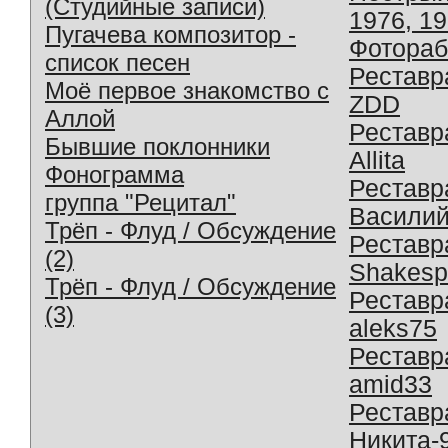
(Студийные записи)
1976, 1
Пугачева композитор -
Фотораб
список песен
Реставр
Моё первое знакомство с
ZDD
Аллой
Реставр
Бывшие поклонники
Allita
Фонограмма
Реставр
группа "Рецитал"
Василий
Трёп - Флуд / Обсуждение
Реставр
(2)
Shakesp
Трёп - Флуд / Обсуждение
Реставр
(3)
aleks75
Реставр
amid33
Реставр
Никита-