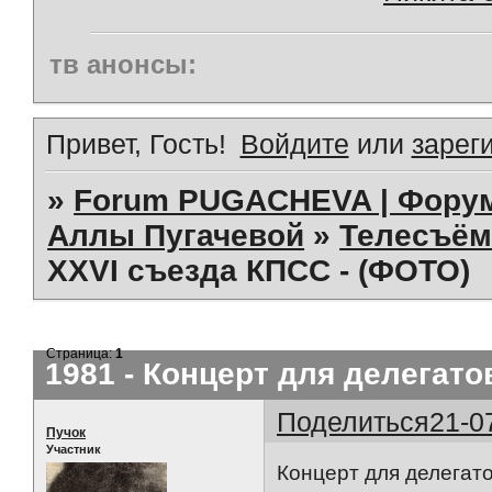
тв анонсы:
Привет, Гость!
Войдите
или
зарег
»
Forum PUGACHEVA | Форум
Аллы Пугачевой
»
Телесъём
XXVI съезда КПСС - (ФОТО)
Страница:
1
1981 - Концерт для делегато
Поделиться
21-0
Пучок
Участник
Концерт для делегат