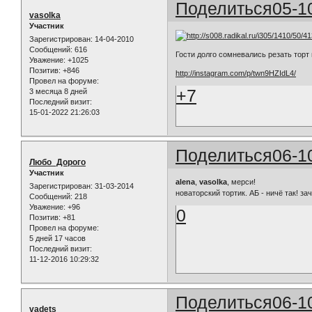
Поделиться
05-1
vasolka
Участник
Зарегистрирован
: 14-04-2010
Сообщений:
616
Гости долго сомневались резать торт ил
Уважение:
+1025
Позитив:
+846
http://instagram.com/p/twn9HZIdL4/
Провел на форуме:
+7
3 месяца 8 дней
Последний визит:
15-01-2022 21:26:03
Поделиться
06-1
Любо_Дорого
Участник
alena
,
vasolka
, мерси!
Зарегистрирован
: 31-03-2014
новаторский тортик. АБ - ничё так! за
Сообщений:
218
Уважение:
+96
0
Позитив:
+81
Провел на форуме:
5 дней 17 часов
Последний визит:
11-12-2016 10:29:32
Поделиться
06-1
vadets