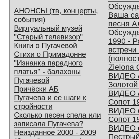
Обсужд
АНОНСЫ (тв, концерты,
Ваша с
события)
песня А
Виртуальный музей
Обсужд
"Старый телевизор"
1990 - 
Книги о Пугачевой
встречи
Стихи о Примадонне
(полнос
"Изнанка парадного
Zielona 
платья" - балахоны
ВИДЕО /
Пугачевой
Золотой
Причёски АБ
ВИДЕО /
Пугачева и ее шаги к
Сопот 1
стройности
ВИДЕО o
Сколько песен спела или
Сопот 1
записала Пугачева?
ВИДЕО o
Неизданное 2000 - 2009
Пестрый