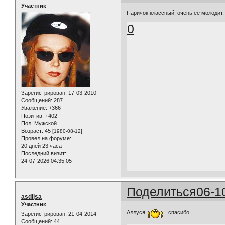
Участник
Паричок классный, очень её молодит.
0
Зарегистрирован
: 17-03-2010
Сообщений:
287
Уважение:
+366
Позитив:
+402
Пол:
Мужской
Возраст:
45
[1980-08-12]
Провел на форуме:
20 дней 23 часа
Последний визит:
24-07-2026 04:35:05
Поделиться
06-1
asdijsa
Участник
Aллуся
спасибо
Зарегистрирован
: 21-04-2014
Сообщений:
44