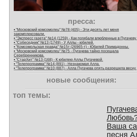
пресса:
• "Московский комсомолец" №78 (405) - Эти десять лет меня
закомплексовали.
• "Экспресс газета" №14 (1259) - Как погибали влюбленные в Пугачеву.
• "Собеседник" №13 (1749) - У Аллы - юбилей.
• "Комсомольская правда" №15т (26965-т) - Юбилей Примадонны.
• "Московский комсомолец" №75 - Пугачева тайно посещала
Серебренникова.
• "СтарХит" №13 (168) - К юбилею Аллы Пугачевой.
• "Телепрограмма" №14 (891) - Незнакомая Алла.
• "Телепрограмма" №10 (887) - Алла Пугачева опять разрешила весну.
новые сообщения:
топ темы:
Пугачев
Любовь
Ваша с
песня А