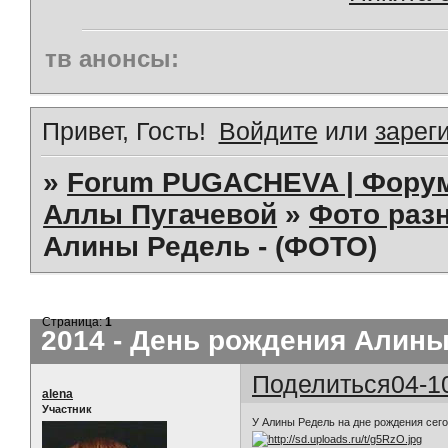
тв анонсы:
Привет, Гость!
Войдите
или
зарег
»
Forum PUGACHEVA | Форум
Аллы Пугачевой
»
Фото раз
Алины Редель - (ФОТО)
Страница:
1
2014 - День рождения Алины
Поделиться
04-1
alena
Участник
У Алины Редель на дне рождения сего