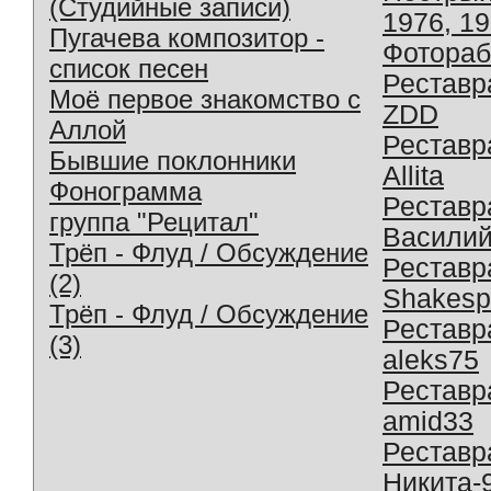
(Студийные записи)
1976, 1
Пугачева композитор -
Фотораб
список песен
Реставр
Моё первое знакомство с
ZDD
Аллой
Реставр
Бывшие поклонники
Allita
Фонограмма
Реставр
группа "Рецитал"
Василий
Трёп - Флуд / Обсуждение
Реставр
(2)
Shakesp
Трёп - Флуд / Обсуждение
Реставр
(3)
aleks75
Реставр
amid33
Реставр
Никита-