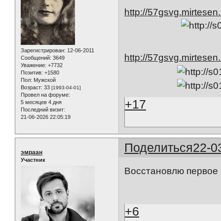
http://57gsvg.mirtese
Зарегистрирован
: 12-06-2011
http://57gsvg.mirtese
Сообщений:
3649
Уважение:
+7732
Позитив:
+1580
Пол:
Мужской
Возраст:
33
[1993-04-01]
Провел на форуме:
+17
5 месяцев 4 дня
Последний визит:
21-06-2026 22:05:19
Поделиться
22-0
эмраан
Участник
Восстановлю первое ф
+6