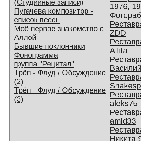
(Студийные записи)
1976, 1
Пугачева композитор -
Фотораб
список песен
Реставр
Моё первое знакомство с
ZDD
Аллой
Реставр
Бывшие поклонники
Allita
Фонограмма
Реставр
группа "Рецитал"
Василий
Трёп - Флуд / Обсуждение
Реставр
(2)
Shakesp
Трёп - Флуд / Обсуждение
Реставр
(3)
aleks75
Реставр
amid33
Реставр
Никита-