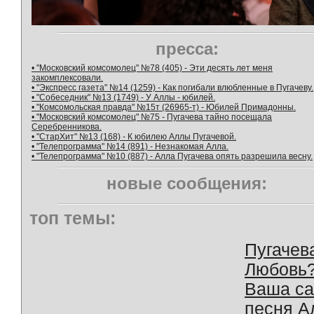
пресса:
• "Московский комсомолец" №78 (405) - Эти десять лет меня
закомплексовали.
• "Экспресс газета" №14 (1259) - Как погибали влюбленные в Пугачеву.
• "Собеседник" №13 (1749) - У Аллы - юбилей.
• "Комсомольская правда" №15т (26965-т) - Юбилей Примадонны.
• "Московский комсомолец" №75 - Пугачева тайно посещала
Серебренникова.
• "СтарХит" №13 (168) - К юбилею Аллы Пугачевой.
• "Телепрограмма" №14 (891) - Незнакомая Алла.
• "Телепрограмма" №10 (887) - Алла Пугачева опять разрешила весну.
новые сообщения:
топ темы:
Пугачев
Любовь
Ваша с
песня А