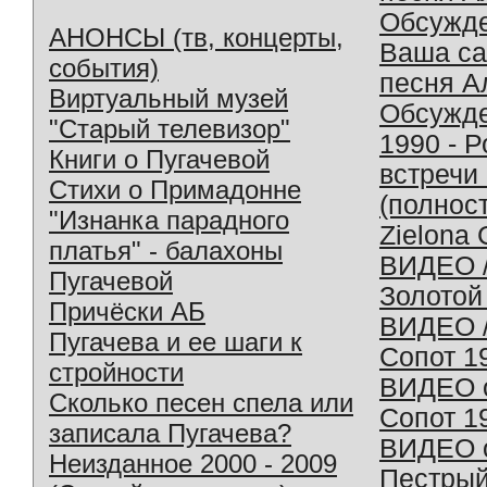
Обсужд
АНОНСЫ (тв, концерты,
Ваша с
события)
песня А
Виртуальный музей
Обсужд
"Старый телевизор"
1990 - 
Книги о Пугачевой
встречи
Стихи о Примадонне
(полнос
"Изнанка парадного
Zielona 
платья" - балахоны
ВИДЕО /
Пугачевой
Золотой
Причёски АБ
ВИДЕО /
Пугачева и ее шаги к
Сопот 1
стройности
ВИДЕО o
Сколько песен спела или
Сопот 1
записала Пугачева?
ВИДЕО o
Неизданное 2000 - 2009
Пестрый