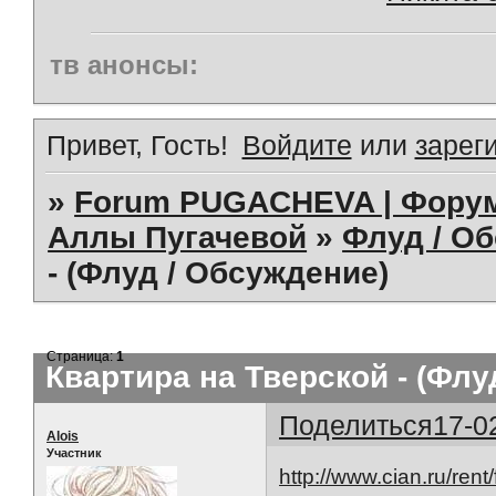
тв анонсы:
Привет, Гость!
Войдите
или
зарег
»
Forum PUGACHEVA | Форум
Аллы Пугачевой
»
Флуд / О
- (Флуд / Обсуждение)
Страница:
1
Квартира на Тверской - (Флу
Поделиться
17-0
Alois
Участник
http://www.cian.ru/rent