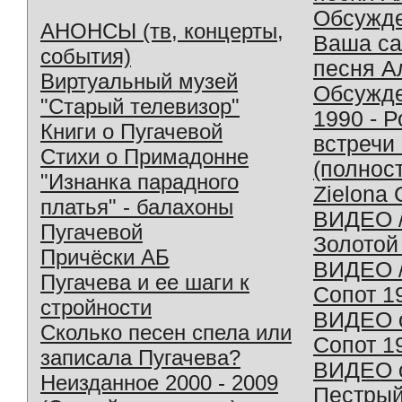
Обсужд
АНОНСЫ (тв, концерты,
Ваша с
события)
песня А
Виртуальный музей
Обсужд
"Старый телевизор"
1990 - 
Книги о Пугачевой
встречи
Стихи о Примадонне
(полнос
"Изнанка парадного
Zielona 
платья" - балахоны
ВИДЕО /
Пугачевой
Золотой
Причёски АБ
ВИДЕО /
Пугачева и ее шаги к
Сопот 1
стройности
ВИДЕО o
Сколько песен спела или
Сопот 1
записала Пугачева?
ВИДЕО o
Неизданное 2000 - 2009
Пестрый