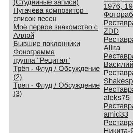
(Студийные записи)
1976, 1
Пугачева композитор -
Фотораб
список песен
Реставр
Моё первое знакомство с
ZDD
Аллой
Реставр
Бывшие поклонники
Allita
Фонограмма
Реставр
группа "Рецитал"
Василий
Трёп - Флуд / Обсуждение
Реставр
(2)
Shakesp
Трёп - Флуд / Обсуждение
Реставр
(3)
aleks75
Реставр
amid33
Реставр
Никита-