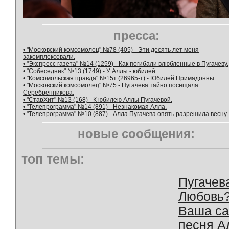
пресса:
• "Московский комсомолец" №78 (405) - Эти десять лет меня
закомплексовали.
• "Экспресс газета" №14 (1259) - Как погибали влюбленные в Пугачеву.
• "Собеседник" №13 (1749) - У Аллы - юбилей.
• "Комсомольская правда" №15т (26965-т) - Юбилей Примадонны.
• "Московский комсомолец" №75 - Пугачева тайно посещала
Серебренникова.
• "СтарХит" №13 (168) - К юбилею Аллы Пугачевой.
• "Телепрограмма" №14 (891) - Незнакомая Алла.
• "Телепрограмма" №10 (887) - Алла Пугачева опять разрешила весну.
новые сообщения:
топ темы:
Пугачев
Любовь
Ваша с
песня А