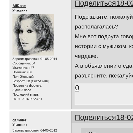
Поделиться
18-0
AliRose
Участник
Подскажите, пожалуйс
располагалась?
Мне вот подруга гово
истории с мужиком, к
чердаке.
Зарегистрирован
: 01-05-2014
Сообщений:
54
А в объявлении о сд
Уважение:
+47
Позитив:
+56
разъясните, пожалуйс
Пол:
Женский
Возраст:
38
[1987-12-09]
0
Провел на форуме:
3 дня 3 часа
Последний визит:
20-11-2016 09:23:51
Поделиться
18-0
gambler
Участник
Зарегистрирован
: 04-05-2012