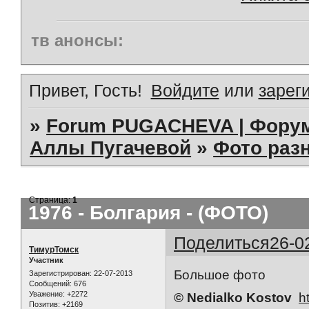
тв анонсы:
Привет, Гость!
Войдите
или
зарег
»
Forum PUGACHEVA | Форум
Аллы Пугачевой
»
Фото раз
Страница:
1
1976 - Болгария - (ФОТО)
Поделиться
26-0
ТимурТомск
Участник
Большое фото
Зарегистрирован
: 22-07-2013
Сообщений:
676
Уважение:
+2272
© Nedialko Kostov
h
Позитив:
+2169