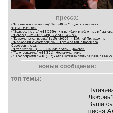
пресса:
• "Московский комсомолец" №78 (405) - Эти десять лет меня
закомплексовали.
• "Экспресс газета" №14 (1259) - Как погибали влюбленные в Пугачеву.
• "Собеседник" №13 (1749) - У Аллы - юбилей.
• "Комсомольская правда" №15т (26965-т) - Юбилей Примадонны.
• "Московский комсомолец" №75 - Пугачева тайно посещала
Серебренникова.
• "СтарХит" №13 (168) - К юбилею Аллы Пугачевой.
• "Телепрограмма" №14 (891) - Незнакомая Алла.
• "Телепрограмма" №10 (887) - Алла Пугачева опять разрешила весну.
новые сообщения:
топ темы:
Пугачев
Любовь
Ваша с
песня А