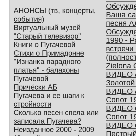
Обсужд
АНОНСЫ (тв, концерты,
Ваша с
события)
песня А
Виртуальный музей
Обсужд
"Старый телевизор"
1990 - 
Книги о Пугачевой
встречи
Стихи о Примадонне
(полнос
"Изнанка парадного
Zielona 
платья" - балахоны
ВИДЕО /
Пугачевой
Золотой
Причёски АБ
ВИДЕО /
Пугачева и ее шаги к
Сопот 1
стройности
ВИДЕО o
Сколько песен спела или
Сопот 1
записала Пугачева?
ВИДЕО o
Неизданное 2000 - 2009
Пестрый