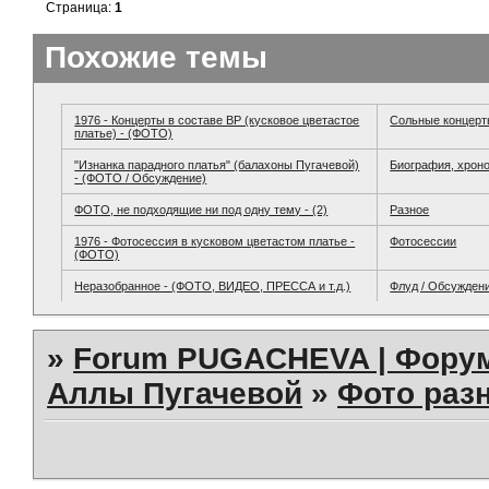
Страница:
1
Похожие темы
1976 - Концерты в составе ВР (кусковое цветастое
Сольные концер
платье) - (ФОТО)
"Изнанка парадного платья" (балахоны Пугачевой)
Биография, хрон
- (ФОТО / Обсуждение)
ФОТО, не подходящие ни под одну тему - (2)
Разное
1976 - Фотосессия в кусковом цветастом платье -
Фотосессии
(ФОТО)
Неразобранное - (ФОТО, ВИДЕО, ПРЕССА и т.д.)
Флуд / Обсужден
»
Forum PUGACHEVA | Форум
Аллы Пугачевой
»
Фото раз