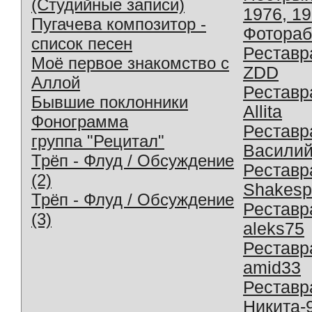
(Студийные записи)
1976, 1
Пугачева композитор -
Фотораб
список песен
Реставр
Моё первое знакомство с
ZDD
Аллой
Реставр
Бывшие поклонники
Allita
Фонограмма
Реставр
группа "Рецитал"
Василий
Трёп - Флуд / Обсуждение
Реставр
(2)
Shakesp
Трёп - Флуд / Обсуждение
Реставр
(3)
aleks75
Реставр
amid33
Реставр
Никита-