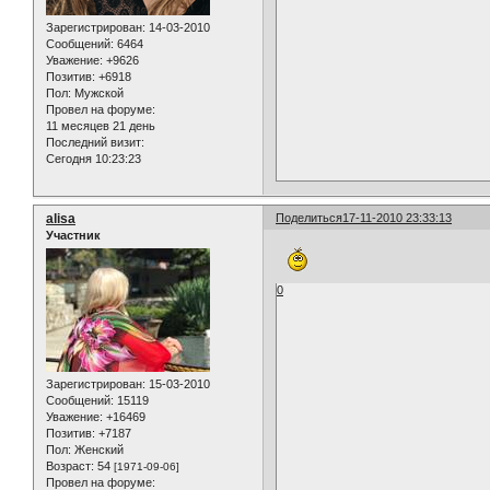
Зарегистрирован
: 14-03-2010
Сообщений:
6464
Уважение:
+9626
Позитив:
+6918
Пол:
Мужской
Провел на форуме:
11 месяцев 21 день
Последний визит:
Сегодня 10:23:23
alisa
Поделиться
17-11-2010 23:33:13
Участник
0
Зарегистрирован
: 15-03-2010
Сообщений:
15119
Уважение:
+16469
Позитив:
+7187
Пол:
Женский
Возраст:
54
[1971-09-06]
Провел на форуме: