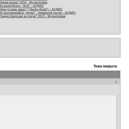
Новая волна" 2015 - Мультитема
Не волнуйтесь, тётя" - АУДИО
Хрен-то вам закат" ("Ангел Алла") - АУДИО
Не высовывайся, дочка" - премьера песни - АУДИО
Рождественские встречи" 2013 - Мультитема
Тема закрыта
1