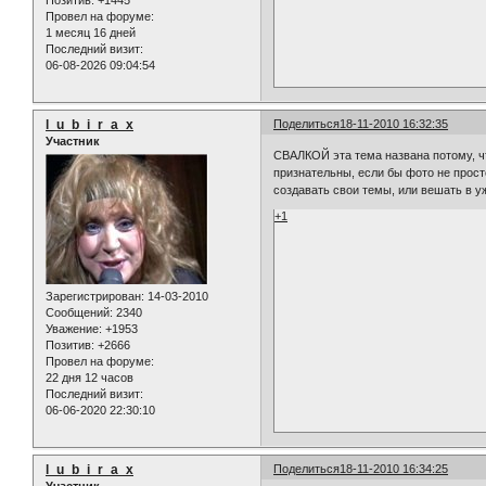
Провел на форуме:
1 месяц 16 дней
Последний визит:
06-08-2026 09:04:54
l_u_b_i_r_a_x
Поделиться
18-11-2010 16:32:35
Участник
СВАЛКОЙ эта тема названа потому, ч
признательны, если бы фото не прост
создавать свои темы, или вешать в 
+1
Зарегистрирован
: 14-03-2010
Сообщений:
2340
Уважение:
+1953
Позитив:
+2666
Провел на форуме:
22 дня 12 часов
Последний визит:
06-06-2020 22:30:10
l_u_b_i_r_a_x
Поделиться
18-11-2010 16:34:25
Участник