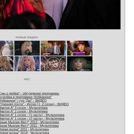
новые видео:
чат:
Сны о любви" - обсуждение программы
угачёва и программа "Избранное"
Избранное" / тур "Да!" - ВИДЕО
Утренняя почта" - Интер (1, 2 сезон) - ВИДЕО
Фактор А" 3 сезон - Мультитема
Фактор А" 2 сезон - Мультитема
Фактор А" 1 сезон - (1 часть) - Мультитема
Фактор А" 1 сезон - (2 часть) - Мультитема
Крым Мьюзик Фест" 2012 - Мультитема
Крым Мьюзик Фест" 2011 - Мультитема
Новая волна" 2011 - Мультитема
Новая волна" 2014 - Мультитема