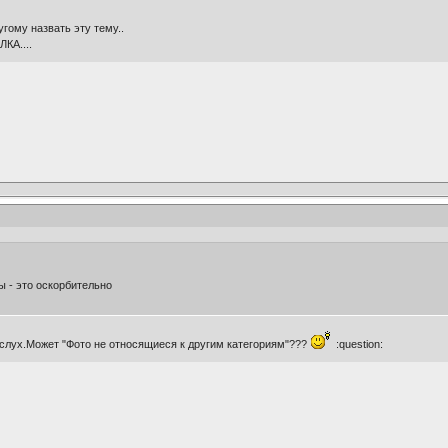
угому назвать эту тему..
КА....
 - это оскорбительно
 слух.Может "Фото не относящиеся к другим категориям"???
:question: