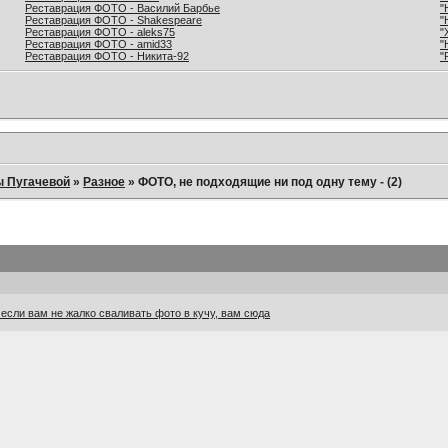
Реставрация ФОТО - Василий Барбье
"
Реставрация ФОТО - Shakespeare
"
Реставрация ФОТО - aleks75
"
Реставрация ФОТО - amid33
"
Реставрация ФОТО - Никита-92
"
ы Пугачевой
»
Разное
»
ФОТО, не подходящие ни под одну тему - (2)
сли вам не жалко сваливать фото в кучу, вам сюда