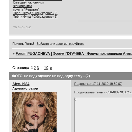
Бывшие поклонники
Фонограмма
группа "Рецитал"
Трёп - Флуд / Обсуждение (2)
Трёп - Флуд / Обсуждение (3)
тв анонсы:
Привет, Гость!
Войдите
или
зарегистрируйтесь
.
»
Forum PUGACHEVA | Форум ПУГАЧЕВА - Форум поклонников Алл
Страница:
1
2
3
…
10
»
ФОТО, не подходящие ни под одну тему - (2)
Alex-1984
Поделиться
17-11-2010 19:59:07
Администратор
Продолжение темы -
СВАЛКА ФОТО - е
0