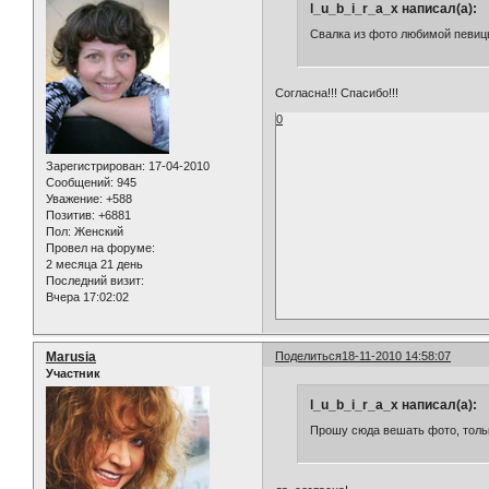
l_u_b_i_r_a_x написал(а):
Свалка из фото любимой певицы
Согласна!!! Спасибо!!!
0
Зарегистрирован
: 17-04-2010
Сообщений:
945
Уважение:
+588
Позитив:
+6881
Пол:
Женский
Провел на форуме:
2 месяца 21 день
Последний визит:
Вчера 17:02:02
Marusia
Поделиться
18-11-2010 14:58:07
Участник
l_u_b_i_r_a_x написал(а):
Прошу сюда вешать фото, только