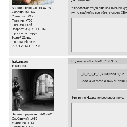
да, согласна!
Зарегистрирован
: 19-07-2010
я предлагаю тогда еще как-нить по-др
Сообщений:
437
ну по крайней мере убрать слово СВАЛ
Уважение:
+356
0
Позитив:
+765
Пол:
Женский
Возраст:
35
[1991-03-04]
Провел на форуме:
9 дней 21 час
Последний визит:
29-04-2013 11:01:37
hakanson
Поделиться
18-11-2010 15:53:57
Участник
l_u_b_i_r_a_x написал(а):
Свалка из фото любимой певицы
Это точно!Название все время режет
0
Зарегистрирован
: 06-05-2010
Сообщений:
1695
Уважение:
+1131
Позитив:
+1445