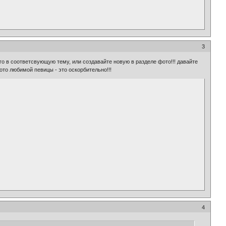
3
го в соответсвующую тему, или создавайте новую в разделе фото!!! давайте
то любимой певицы - это оскорбительно!!!
4