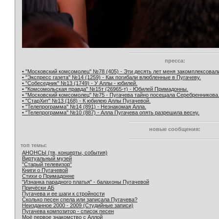
пресса:
• "Московский комсомолец" №78 (405) - Эти десять лет меня закомплексовал
• "Экспресс газета" №14 (1259) - Как погибали влюбленные в Пугачеву.
• "Собеседник" №13 (1749) - У Аллы - юбилей.
• "Комсомольская правда" №15т (26965-т) - Юбилей Примадонны.
• "Московский комсомолец" №75 - Пугачева тайно посещала Серебренникова
• "СтарХит" №13 (168) - К юбилею Аллы Пугачевой.
• "Телепрограмма" №14 (891) - Незнакомая Алла.
• "Телепрограмма" №10 (887) - Алла Пугачева опять разрешила весну.
новые сообщения:
топ темы:
АНОНСЫ (тв, концерты, события)
Виртуальный музей
"Старый телевизор"
Книги о Пугачевой
Стихи о Примадонне
"Изнанка парадного платья" - балахоны Пугачевой
Причёски АБ
Пугачева и ее шаги к стройности
Сколько песен спела или записала Пугачева?
Неизданное 2000 - 2009 (Студийные записи)
Пугачева композитор - список песен
Моё первое знакомство с Аллой