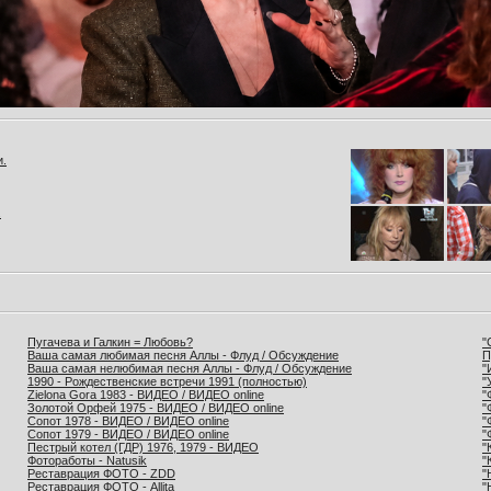
и.
.
Пугачева и Галкин = Любовь?
"
Ваша самая любимая песня Аллы - Флуд / Обсуждение
П
Ваша самая нелюбимая песня Аллы - Флуд / Обсуждение
"
1990 - Рождественские встречи 1991 (полностью)
"
Zielona Gora 1983 - ВИДЕО / ВИДЕО online
"
Золотой Орфей 1975 - ВИДЕО / ВИДЕО online
"
Сопот 1978 - ВИДЕО / ВИДЕО online
"
Сопот 1979 - ВИДЕО / ВИДЕО online
"
Пестрый котел (ГДР) 1976, 1979 - ВИДЕО
"
Фотоработы - Natusik
"
Реставрация ФОТО - ZDD
"
Реставрация ФОТО - Allita
"