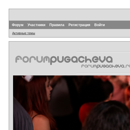
Форум
Участники
Правила
Регистрация
Войти
Активные темы