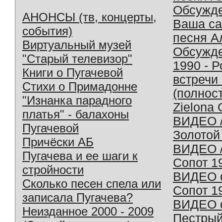
Обсужд
АНОНСЫ (тв, концерты,
Ваша с
события)
песня А
Виртуальный музей
Обсужд
"Старый телевизор"
1990 - 
Книги о Пугачевой
встречи
Стихи о Примадонне
(полнос
"Изнанка парадного
Zielona 
платья" - балахоны
ВИДЕО /
Пугачевой
Золотой
Причёски АБ
ВИДЕО /
Пугачева и ее шаги к
Сопот 1
стройности
ВИДЕО o
Сколько песен спела или
Сопот 1
записала Пугачева?
ВИДЕО o
Неизданное 2000 - 2009
Пестрый