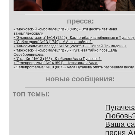
пресса:
• "Московский комсомолец" №78 (405) - Эти десять лет меня
закомплексовали.
• "Экспресс газета" №14 (1259) - Как погибали влюбленные в Пугачеву.
• "Собеседник" №13 (1749) - У Аллы - юбилей.
• "Комсомольская правда" №15т (26965-т) - Юбилей Примадонны.
• "Московский комсомолец" №75 - Пугачева тайно посещала
Серебренникова.
• "СтарХит" №13 (168) - К юбилею Аллы Пугачевой.
• "Телепрограмма" №14 (891) - Незнакомая Алла.
• "Телепрограмма" №10 (887) - Алла Пугачева опять разрешила весну.
новые сообщения:
топ темы:
Пугачев
Любовь
Ваша с
песня А