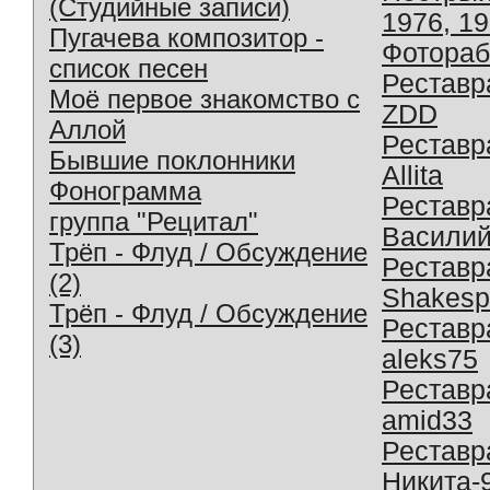
(Студийные записи)
1976, 1
Пугачева композитор -
Фотораб
список песен
Реставр
Моё первое знакомство с
ZDD
Аллой
Реставр
Бывшие поклонники
Allita
Фонограмма
Реставр
группа "Рецитал"
Василий
Трёп - Флуд / Обсуждение
Реставр
(2)
Shakesp
Трёп - Флуд / Обсуждение
Реставр
(3)
aleks75
Реставр
amid33
Реставр
Никита-