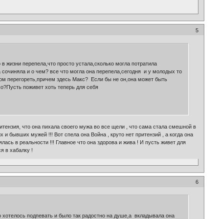
5
 в жизни перепела,что просто устала,сколько могла потратила
а сочиняла и о чем? все что могла она перепела,сегодня и у молодых то
том перегореть,причем здесь Макс? Если бы не он,она может быть
хо?Пусть поживет хоть теперь для себя
ритензия, что она пихала своего мужа во все щели , что сама стала смешной в
и бывших мужей !!! Вот спела она Война , круто нет притензий , а когда она
ялась в реальности !!! Главное что она здорова и жива ! И пусть живет для
 в хабалку !
6
 хотелось подпевать и было так радостно на душе,а вкладывала она