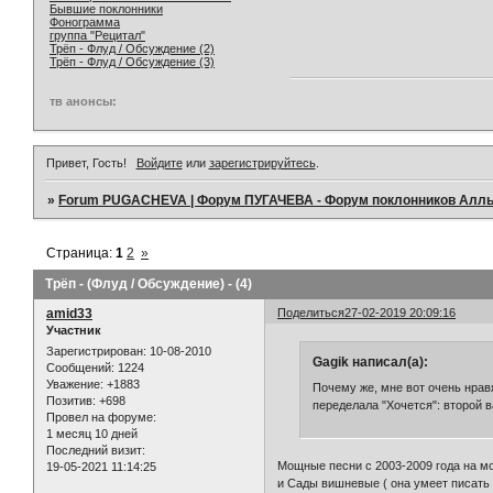
Бывшие поклонники
Фонограмма
группа "Рецитал"
Трёп - Флуд / Обсуждение (2)
Трёп - Флуд / Обсуждение (3)
тв анонсы:
Привет, Гость!
Войдите
или
зарегистрируйтесь
.
»
Forum PUGACHEVA | Форум ПУГАЧЕВА - Форум поклонников Алл
Страница:
1
2
»
Трёп - (Флуд / Обсуждение) - (4)
amid33
Поделиться
27-02-2019 20:09:16
Участник
Зарегистрирован
: 10-08-2010
Gagik написал(а):
Сообщений:
1224
Уважение:
+1883
Почему же, мне вот очень нрав
Позитив:
+698
переделала "Хочется": второй в
Провел на форуме:
1 месяц 10 дней
Последний визит:
Мощные песни с 2003-2009 года на мой
19-05-2021 11:14:25
и Сады вишневые ( она умеет писать 