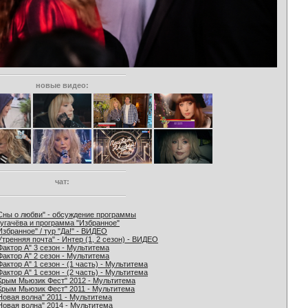
новые видео:
чат:
Сны о любви" - обсуждение программы
угачёва и программа "Избранное"
Избранное" / тур "Да!" - ВИДЕО
Утренняя почта" - Интер (1, 2 сезон) - ВИДЕО
Фактор А" 3 сезон - Мультитема
Фактор А" 2 сезон - Мультитема
Фактор А" 1 сезон - (1 часть) - Мультитема
Фактор А" 1 сезон - (2 часть) - Мультитема
Крым Мьюзик Фест" 2012 - Мультитема
Крым Мьюзик Фест" 2011 - Мультитема
Новая волна" 2011 - Мультитема
Новая волна" 2014 - Мультитема