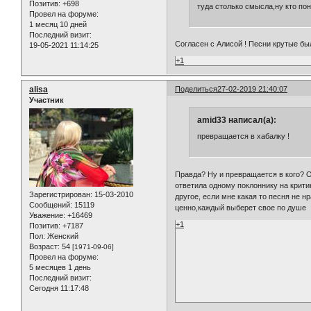
Позитив:
+698
туда столько смысла,ну кто по
Провел на форуме:
1 месяц 10 дней
Последний визит:
Согласен с Алисой ! Песни крутые был
19-05-2021 11:14:25
+1
alisa
Поделиться
27-02-2019 21:40:07
Участник
amid33 написал(а):
превращается в хабалку !
Правда? Ну и превращается в кого? О
ответила одному поклоннику на крити
Зарегистрирован
: 15-03-2010
другое, если мне какая то песня не н
Сообщений:
15119
ценно,каждый выберет свое по душе
Уважение:
+16469
+1
Позитив:
+7187
Пол:
Женский
Возраст:
54
[1971-09-06]
Провел на форуме:
5 месяцев 1 день
Последний визит:
Сегодня 11:17:48