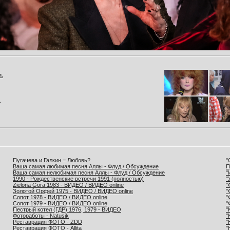
и.
.
Пугачева и Галкин = Любовь?
"
Ваша самая любимая песня Аллы - Флуд / Обсуждение
П
Ваша самая нелюбимая песня Аллы - Флуд / Обсуждение
"
1990 - Рождественские встречи 1991 (полностью)
"
Zielona Gora 1983 - ВИДЕО / ВИДЕО online
"
Золотой Орфей 1975 - ВИДЕО / ВИДЕО online
"
Сопот 1978 - ВИДЕО / ВИДЕО online
"
Сопот 1979 - ВИДЕО / ВИДЕО online
"
Пестрый котел (ГДР) 1976, 1979 - ВИДЕО
"
Фотоработы - Natusik
"
Реставрация ФОТО - ZDD
"
Реставрация ФОТО - Allita
"