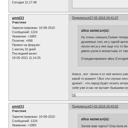
Сегодня 11:17:48
amid33
Поделиться
27-02-2019 20:41:07
Участник
Зарегистрирован
: 10-08-2010
alisa написал(а):
Сообщений:
1224
Уважение:
+1883
Ну очень смешно,Галкин теперь
Позитив:
+698
душевных сил, ни у одной артис
Провел на форуме:
песен нет,а у нее еще что то 
1 месяц 10 дней
давно ушла в монастырь от так
Последний визит:
19-05-2021 11:14:25
Отредактировано alisa (Сегодня
Алиса , вот лично я от неё ничего уж
какой то момент ! Все эти глупые пес
думает , что народ будет искать интри
себя уже и нас не мучает бывшими м
+1
amid33
Поделиться
27-02-2019 20:43:02
Участник
Зарегистрирован
: 10-08-2010
alisa написал(а):
Сообщений:
1224
Уважение:
+1883
Зачем вам чарты? Она пела их 