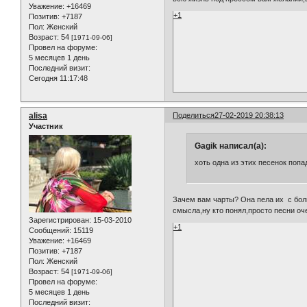
Уважение:
+16469
+1
Позитив:
+7187
Пол:
Женский
Возраст:
54
[1971-09-06]
Провел на форуме:
5 месяцев 1 день
Последний визит:
Сегодня 11:17:48
alisa
Поделиться
27-02-2019 20:38:13
Участник
Gagik написал(а):
хоть одна из этих песенок попа
Зачем вам чарты? Она пела их с боль
смысла,ну кто понял,просто песни оч
Зарегистрирован
: 15-03-2010
+1
Сообщений:
15119
Уважение:
+16469
Позитив:
+7187
Пол:
Женский
Возраст:
54
[1971-09-06]
Провел на форуме:
5 месяцев 1 день
Последний визит: