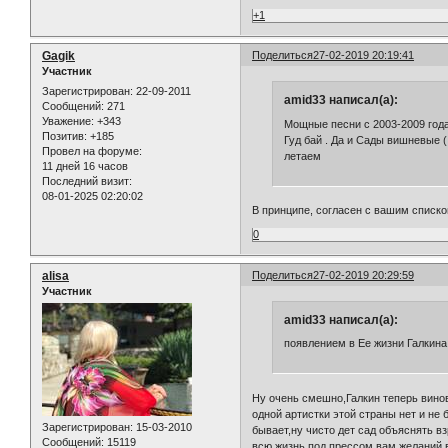
+1
Gagik
Поделиться
27-02-2019 20:19:41
Участник
Зарегистрирован
: 22-09-2011
amid33 написал(а):
Сообщений:
271
Уважение:
+343
Мощные песни с 2003-2009 года
Позитив:
+185
Гуд бай . Да и Сады вишневые (
Провел на форуме:
летаем
11 дней 16 часов
Последний визит:
08-01-2025 02:20:02
В принципе, согласен с вашим списком
0
alisa
Поделиться
27-02-2019 20:29:59
Участник
amid33 написал(а):
появлением в Ее жизни Галкина 
Ну очень смешно,Галкин теперь винов
одной артистки этой страны нет и не 
Зарегистрирован
: 15-03-2010
бывает,ну чисто дет сад объяснять в
Сообщений:
15119
всю жизнь под прессом вам желаний,в