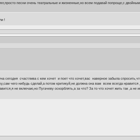
нял,просто песни очень театральные и жизненные,но всем подавай попроще,с двойным 
и !
на сегодня счастлива с кем хочет и поет что хочет,вас наверное забыла спросить,ч
ку,сам чего нибудь сделай,а потом критикуй,не должна она вам всем всегда нравится 
равится,я не включаю,но Пугачеву оскорблять,а за что? За то что хочет жить так ,а не 