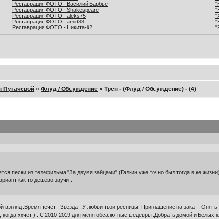
Реставрация ФОТО - Василий Барбье
"
Реставрация ФОТО - Shakespeare
"
Реставрация ФОТО - aleks75
"
Реставрация ФОТО - amid33
"
Реставрация ФОТО - Никита-92
"
ы Пугачевой
»
Флуд / Обсуждение
»
Трёп - (Флуд / Обсуждение) - (4)
ятся песни из телефильма "За двумя зайцами" (Галкин уже точно был тогда в ее жизни
ариант как то дешево звучит.
 взгляд :Время течёт , Звезда , У любви твои ресницы, Приглашение на закат , Опять
, когда хочет ) . С 2010-2019 для меня обсалютные шедевры :Добрать домой и Белых к