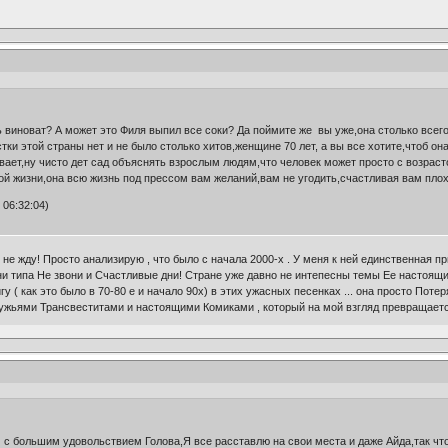
 виноват? А может это Филя выпил все соки? Да поймите же вы уже,она столько всего
тки этой страны нет и не было столько хитов,женщине 70 лет, а вы все хотите,чтоб он
бывает,ну чисто дет сад объяснять взрослым людям,что человек может просто с возрас
ой жизни,она всю жизнь под прессом вам желаний,вам не угодить,счастливая вам пло
 06:32:04)
е не жду! Просто анализирую , что было с начала 2000-х . У меня к ней единственная п
ни типа Не звони и Счастливые дни! Стране уже давно не интепесны темы Ее настоящих 
гу ( как это было в 70-80 е и начало 90х) в этих ужасных песенках ... она просто Потер
ужьями Трансвеститами и настоящими Комиками , который на мой взгляд превращается
с большим удовольствием Голова,Я все расставлю на свои места и даже Айда,так что