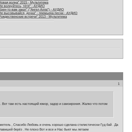
Новая волна" 2015 - Мультитема
Не волнуйтесь, тётя" - АУДИО
Хрен-то вам закат" ("Ангел Алла") - АУДИО
Не высовывайся, дочка" - премьера песни - АУДИО
Рождественские встречи" 2013 - Мультитема
1
). Вот там есть настоящий юмор, задор и самоирония. Жалко что потом
 метель , Спасибо Любовь и очень хорошо сделана стилистически Гуд бай . Да
лавишей берёз . Не плохо Вот и все и Нас бьют мы летаем