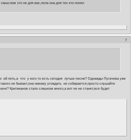
смыслом это не для вас,пела она для тех кто понял
7
то ей петь,а что у кого то есть сегодня лучше песни? Однажды Пугачева уже
,такого не бывает,она никому угождать не собирается,просто слушайте
иначе? Критиканов стало слишком много,а вот ее не станет,все будет