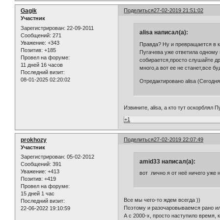
Gagik
Поделиться
27-02-2019 21:51:02
Участник
Зарегистрирован
: 22-09-2011
alisa написал(а):
Сообщений:
271
Уважение:
+343
Правда? Ну и превращается в к
Позитив:
+185
Пугачева уже ответила одному 
Провел на форуме:
собирается,просто слушайте дру
11 дней 16 часов
много,а вот ее не станет,все б
Последний визит:
08-01-2025 02:20:02
Отредактировано alisa (Сегодня
Извините, alisa, а кто тут оскорблял
+1
prokhozy
Поделиться
27-02-2019 22:07:49
Участник
Зарегистрирован
: 05-02-2012
amid33 написал(а):
Сообщений:
391
Уважение:
+413
вот лично я от неё ничего уже 
Позитив:
+419
Провел на форуме:
15 дней 1 час
Все мы чего-то ждем всегда ))
Последний визит:
Поэтому и разочаровываемся рано или
22-06-2022 19:10:59
А с 2000-х, просто наступило время,