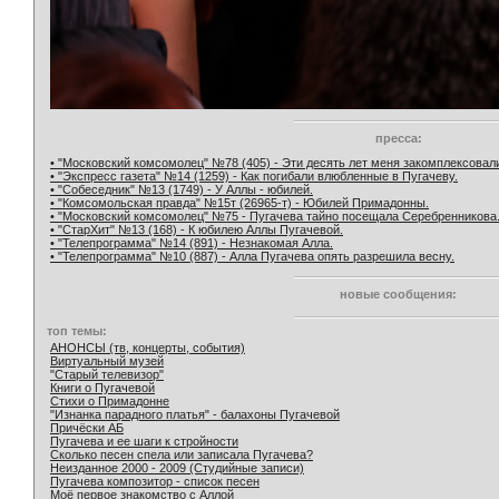
пресса:
• "Московский комсомолец" №78 (405) - Эти десять лет меня закомплексовал
• "Экспресс газета" №14 (1259) - Как погибали влюбленные в Пугачеву.
• "Собеседник" №13 (1749) - У Аллы - юбилей.
• "Комсомольская правда" №15т (26965-т) - Юбилей Примадонны.
• "Московский комсомолец" №75 - Пугачева тайно посещала Серебренникова
• "СтарХит" №13 (168) - К юбилею Аллы Пугачевой.
• "Телепрограмма" №14 (891) - Незнакомая Алла.
• "Телепрограмма" №10 (887) - Алла Пугачева опять разрешила весну.
новые сообщения:
топ темы:
АНОНСЫ (тв, концерты, события)
Виртуальный музей
"Старый телевизор"
Книги о Пугачевой
Стихи о Примадонне
"Изнанка парадного платья" - балахоны Пугачевой
Причёски АБ
Пугачева и ее шаги к стройности
Сколько песен спела или записала Пугачева?
Неизданное 2000 - 2009 (Студийные записи)
Пугачева композитор - список песен
Моё первое знакомство с Аллой