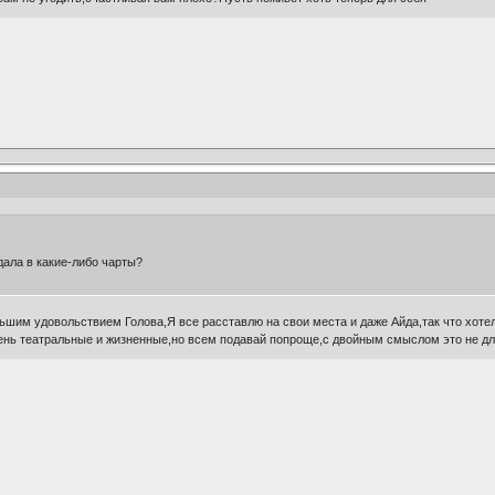
дала в какие-либо чарты?
шим удовольствием Голова,Я все расставлю на свои места и даже Айда,так что хотел
ень театральные и жизненные,но всем подавай попроще,с двойным смыслом это не для