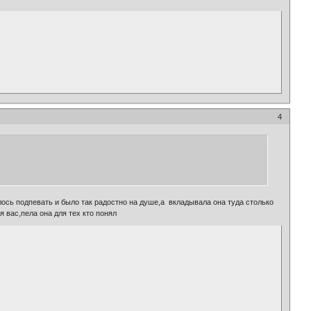
4
ось подпевать и было так радостно на душе,а вкладывала она туда столько
 вас,пела она для тех кто понял