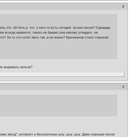
8
ить,что ей петь,а что у кого то есть сегодня лучше песни? Однажды
ем всегда нравится ,такого не бывает,она никому угождать не
то? За то что хочет жить так ,а не иначе? Критиканов стало слишком
ние выражать нельзя?
9
рики звезд", интернет и бесконечные шоу, шоу, шоу. Даже хорошие песни