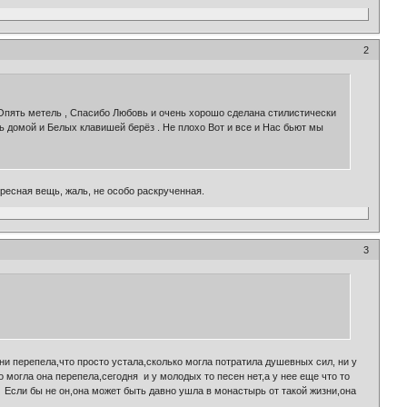
2
, Опять метель , Спасибо Любовь и очень хорошо сделана стилистически
ть домой и Белых клавишей берёз . Не плохо Вот и все и Нас бьют мы
ересная вещь, жаль, не особо раскрученная.
3
ни перепела,что просто устала,сколько могла потратила душевных сил, ни у
о могла она перепела,сегодня и у молодых то песен нет,а у нее еще что то
 Если бы не он,она может быть давно ушла в монастырь от такой жизни,она