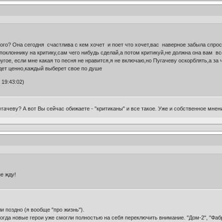
ого? Она сегодня счастлива с кем хочет и поет что хочет,вас наверное забыла спрос
поклоннику на критику,сам чего нибудь сделай,а потом критикуй,не должна она вам вс
гое, если мне какая то песня не нравится,я не включаю,но Пугачеву оскорблять,а за ч
удет ценно,каждый выберет свое по душе
 19:43:02)
 Пугачеву? А вот Вы сейчас обижаете - "критиканы" и все такое. Уже и собственное мне
не жду!
 поздно (я вообще "про жизнь").
 когда новые герои уже смогли полностью на себя переключить внимание. "Дом-2", "Фаб