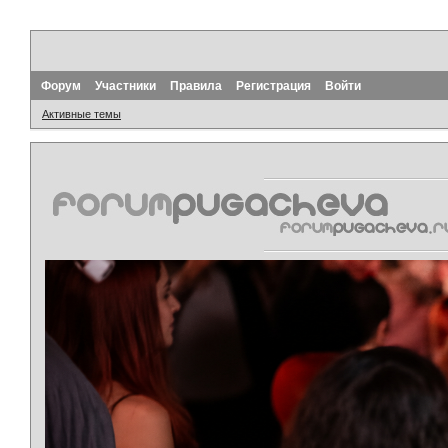
Форум
Участники
Правила
Регистрация
Войти
Активные темы