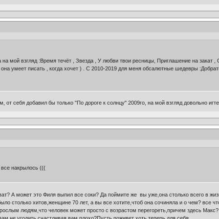
 на мой взгляд :Время течёт , Звезда , У любви твои ресницы, Приглашение на закат 
 она умеет писать , когда хочет ) . С 2010-2019 для меня обсалютные шедевры :Добра
, от себя добавил бы только "По дороге к солнцу" 2009го, на мой взгляд довольно игт
все накрылось (((
ат? А может это Филя выпил все соки? Да поймите же вы уже,она столько всего в жиз
было столько хитов,женщине 70 лет, а вы все хотите,чтоб она сочиняла и о чем? все чт
зрослым людям,что человек может просто с возрастом перегореть,причем здесь Макс?
ам не угодить,счастливая вам плохо?Пусть поживет хоть теперь для себя