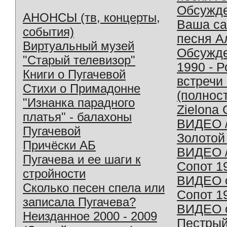
Обсужд
АНОНСЫ (тв, концерты,
Ваша с
события)
песня А
Виртуальный музей
Обсужд
"Старый телевизор"
1990 - 
Книги о Пугачевой
встречи
Стихи о Примадонне
(полнос
"Изнанка парадного
Zielona 
платья" - балахоны
ВИДЕО /
Пугачевой
Золотой
Причёски АБ
ВИДЕО /
Пугачева и ее шаги к
Сопот 1
стройности
ВИДЕО o
Сколько песен спела или
Сопот 1
записала Пугачева?
ВИДЕО o
Неизданное 2000 - 2009
Пестрый