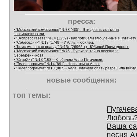
пресса:
• "Московский комсомолец" №78 (405) - Эти десять лет меня
закомплексовали.
• "Экспресс газета" №14 (1259) - Как погибали влюбленные в Пугачеву.
• "Собеседник" №13 (1749) - У Аллы - юбилей.
• "Комсомольская правда" №15т (26965-т) - Юбилей Примадонны.
• "Московский комсомолец" №75 - Пугачева тайно посещала
Серебренникова.
• "СтарХит" №13 (168) - К юбилею Аллы Пугачевой.
• "Телепрограмма" №14 (891) - Незнакомая Алла.
• "Телепрограмма" №10 (887) - Алла Пугачева опять разрешила весну.
новые сообщения:
топ темы:
Пугачев
Любовь
Ваша с
песня А