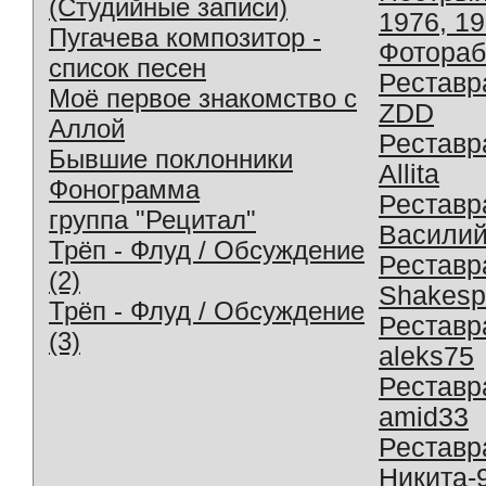
(Студийные записи)
1976, 1
Пугачева композитор -
Фотораб
список песен
Реставр
Моё первое знакомство с
ZDD
Аллой
Реставр
Бывшие поклонники
Allita
Фонограмма
Реставр
группа "Рецитал"
Василий
Трёп - Флуд / Обсуждение
Реставр
(2)
Shakesp
Трёп - Флуд / Обсуждение
Реставр
(3)
aleks75
Реставр
amid33
Реставр
Никита-