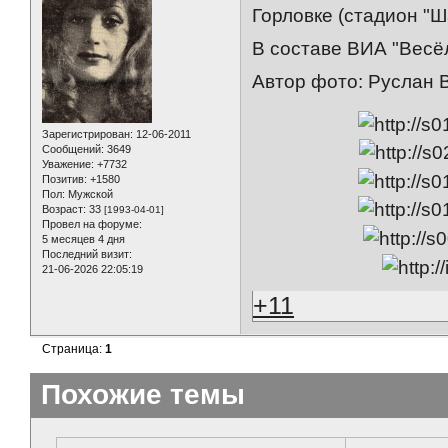
Горловке (стадион "Ш
В составе ВИА "Весё
Автор фото: Руслан 
Зарегистрирован
: 12-06-2011
Сообщений:
3649
Уважение:
+7732
Позитив:
+1580
Пол:
Мужской
Возраст:
33
[1993-04-01]
Провел на форуме:
5 месяцев 4 дня
Последний визит:
21-06-2026 22:05:19
+11
Страница:
1
Похожие темы