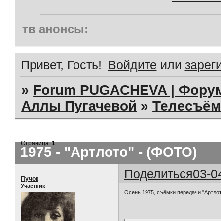
тв анонсы:
Привет, Гость!
Войдите
или
зарег
»
Forum PUGACHEVA | Форум
Аллы Пугачевой
»
Телесъём
Страница:
1
1975 - "Артлото" - (ФОТО)
Поделиться
03-0
Пучок
Участник
Осень 1975, съёмки передачи "Артлот