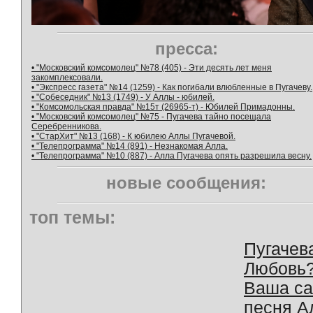
пресса:
• "Московский комсомолец" №78 (405) - Эти десять лет меня
закомплексовали.
• "Экспресс газета" №14 (1259) - Как погибали влюбленные в Пугачеву.
• "Собеседник" №13 (1749) - У Аллы - юбилей.
• "Комсомольская правда" №15т (26965-т) - Юбилей Примадонны.
• "Московский комсомолец" №75 - Пугачева тайно посещала
Серебренникова.
• "СтарХит" №13 (168) - К юбилею Аллы Пугачевой.
• "Телепрограмма" №14 (891) - Незнакомая Алла.
• "Телепрограмма" №10 (887) - Алла Пугачева опять разрешила весну.
новые сообщения:
топ темы:
Пугачев
Любовь
Ваша с
песня А