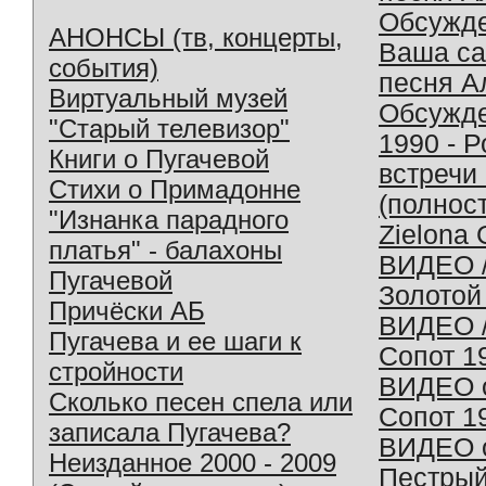
Обсужд
АНОНСЫ (тв, концерты,
Ваша с
события)
песня А
Виртуальный музей
Обсужд
"Старый телевизор"
1990 - 
Книги о Пугачевой
встречи
Стихи о Примадонне
(полнос
"Изнанка парадного
Zielona 
платья" - балахоны
ВИДЕО /
Пугачевой
Золотой
Причёски АБ
ВИДЕО /
Пугачева и ее шаги к
Сопот 1
стройности
ВИДЕО o
Сколько песен спела или
Сопот 1
записала Пугачева?
ВИДЕО o
Неизданное 2000 - 2009
Пестрый