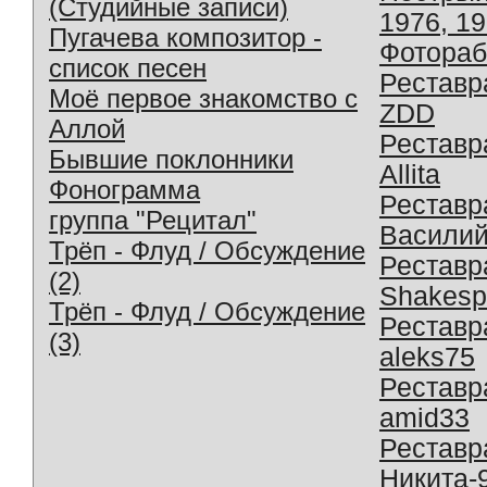
(Студийные записи)
1976, 1
Пугачева композитор -
Фотораб
список песен
Реставр
Моё первое знакомство с
ZDD
Аллой
Реставр
Бывшие поклонники
Allita
Фонограмма
Реставр
группа "Рецитал"
Василий
Трёп - Флуд / Обсуждение
Реставр
(2)
Shakesp
Трёп - Флуд / Обсуждение
Реставр
(3)
aleks75
Реставр
amid33
Реставр
Никита-