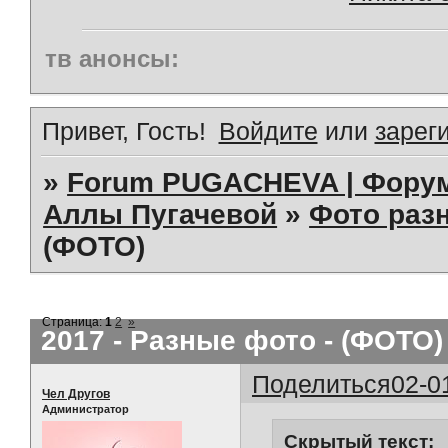
тв анонсы:
Привет, Гость!
Войдите
или
зарег
»
Forum PUGACHEVA | Форум
Аллы Пугачевой
»
Фото раз
(ФОТО)
Страница:
1
2
»
2017 - Разные фото - (ФОТО)
Поделиться
02-0
Чел Другов
Администратор
Скрытый текст: