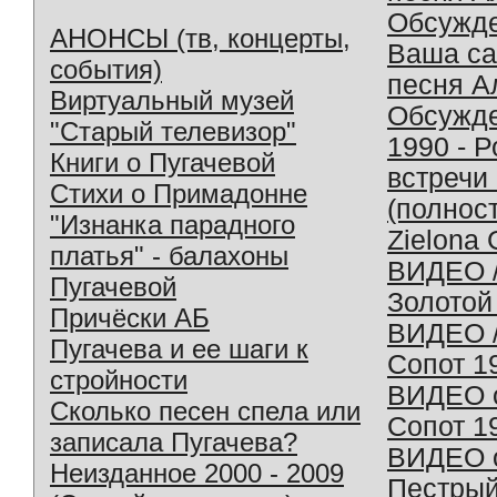
Обсужд
АНОНСЫ (тв, концерты,
Ваша с
события)
песня А
Виртуальный музей
Обсужд
"Старый телевизор"
1990 - 
Книги о Пугачевой
встречи
Стихи о Примадонне
(полнос
"Изнанка парадного
Zielona 
платья" - балахоны
ВИДЕО /
Пугачевой
Золотой
Причёски АБ
ВИДЕО /
Пугачева и ее шаги к
Сопот 1
стройности
ВИДЕО o
Сколько песен спела или
Сопот 1
записала Пугачева?
ВИДЕО o
Неизданное 2000 - 2009
Пестрый