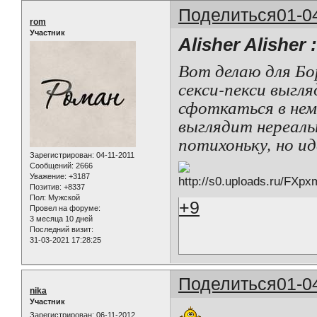
Поделиться
01-0
rom
Участник
Alisher Alisher 
Вот делаю для Бо
секси-пекси выгля
сфоткаться в нем,
выглядит нереальн
потихоньку, но и
Зарегистрирован
: 04-11-2011
Сообщений:
2666
Уважение:
+3187
Позитив:
+8337
Пол:
Мужской
+9
Провел на форуме:
3 месяца 10 дней
Последний визит:
31-03-2021 17:28:25
Поделиться
01-0
nika
Участник
Зарегистрирован
: 06-11-2012