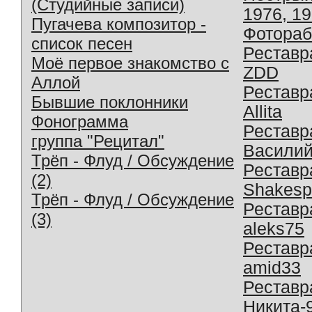
(Студийные записи)
1976, 1
Пугачева композитор -
Фотораб
список песен
Реставр
Моё первое знакомство с
ZDD
Аллой
Реставр
Бывшие поклонники
Allita
Фонограмма
Реставр
группа "Рецитал"
Василий
Трёп - Флуд / Обсуждение
Реставр
(2)
Shakesp
Трёп - Флуд / Обсуждение
Реставр
(3)
aleks75
Реставр
amid33
Реставр
Никита-