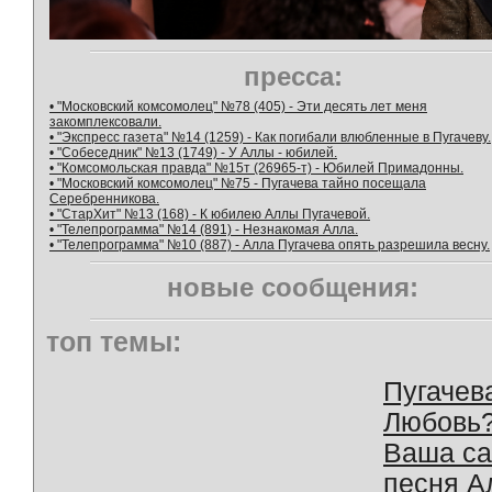
пресса:
• "Московский комсомолец" №78 (405) - Эти десять лет меня
закомплексовали.
• "Экспресс газета" №14 (1259) - Как погибали влюбленные в Пугачеву.
• "Собеседник" №13 (1749) - У Аллы - юбилей.
• "Комсомольская правда" №15т (26965-т) - Юбилей Примадонны.
• "Московский комсомолец" №75 - Пугачева тайно посещала
Серебренникова.
• "СтарХит" №13 (168) - К юбилею Аллы Пугачевой.
• "Телепрограмма" №14 (891) - Незнакомая Алла.
• "Телепрограмма" №10 (887) - Алла Пугачева опять разрешила весну.
новые сообщения:
топ темы:
Пугачев
Любовь
Ваша с
песня А