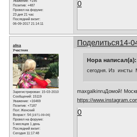
Уважение:
+195
0
Позитив:
+487
Провел на форуме:
23 дня 21 час
Последний визит:
06-09-2017 21:14:11
Поделиться
14-0
alisa
Участник
Нора написал(а):
сегодня. Из инсты
maxgalkinruДомой! Москв
Зарегистрирован
: 15-03-2010
Сообщений:
15119
https://www.instagram.
Уважение:
+16469
Позитив:
+7187
0
Пол:
Женский
Возраст:
54
[1971-09-06]
Провел на форуме:
5 месяцев 1 день
Последний визит:
Сегодня 11:17:48