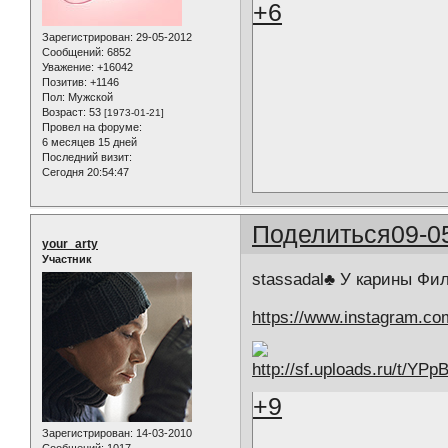
+6
Зарегистрирован
: 29-05-2012
Сообщений:
6852
Уважение:
+16042
Позитив:
+1146
Пол:
Мужской
Возраст:
53
[1973-01-21]
Провел на форуме:
6 месяцев 15 дней
Последний визит:
Сегодня 20:54:47
Поделиться
09-0
your_arty
Участник
stassadal♣️ У карины Ф
https://www.instagram.co
+9
Зарегистрирован
: 14-03-2010
Сообщений:
1017