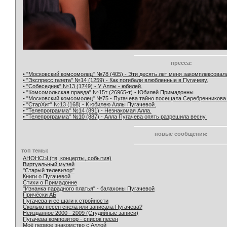
пресса:
• "Московский комсомолец" №78 (405) - Эти десять лет меня закомплексовал
• "Экспресс газета" №14 (1259) - Как погибали влюбленные в Пугачеву.
• "Собеседник" №13 (1749) - У Аллы - юбилей.
• "Комсомольская правда" №15т (26965-т) - Юбилей Примадонны.
• "Московский комсомолец" №75 - Пугачева тайно посещала Серебренникова
• "СтарХит" №13 (168) - К юбилею Аллы Пугачевой.
• "Телепрограмма" №14 (891) - Незнакомая Алла.
• "Телепрограмма" №10 (887) - Алла Пугачева опять разрешила весну.
новые сообщения:
топ темы:
АНОНСЫ (тв, концерты, события)
Виртуальный музей
"Старый телевизор"
Книги о Пугачевой
Стихи о Примадонне
"Изнанка парадного платья" - балахоны Пугачевой
Причёски АБ
Пугачева и ее шаги к стройности
Сколько песен спела или записала Пугачева?
Неизданное 2000 - 2009 (Студийные записи)
Пугачева композитор - список песен
Моё первое знакомство с Аллой