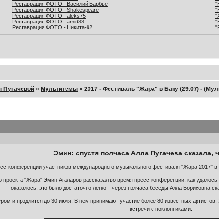
Реставрация ФОТО - Василий Барбье
"
Реставрация ФОТО - Shakespeare
"
Реставрация ФОТО - aleks75
"
Реставрация ФОТО - amid33
"
Реставрация ФОТО - Никита-92
"
ы Пугачевой
»
Мультитемы
»
2017 - Фестиваль "Жара" в Баку (29.07) - (Му
Эмин: спустя полчаса Алла Пугачева сказала, ч
сс-конференции участников международного музыкального фестиваля "Жара-2017" в Б
р проекта "Жара" Эмин Агаларов рассказал во время пресс-конференции, как удалось п
оказалось, это было достаточно легко – через полчаса беседы Алла Борисовна сказ
ром и продлится до 30 июля. В нем принимают участие более 80 известных артистов.
встречи с поклонниками.