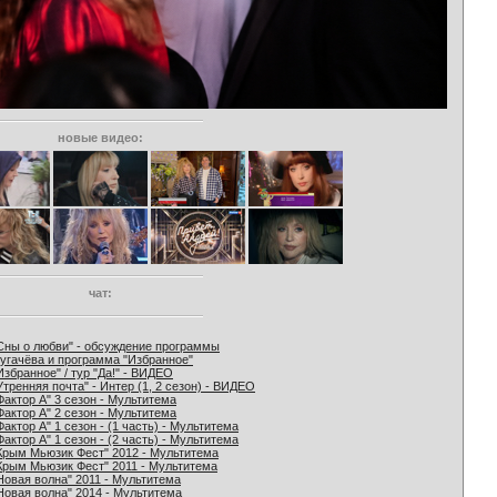
новые видео:
чат:
Сны о любви" - обсуждение программы
угачёва и программа "Избранное"
Избранное" / тур "Да!" - ВИДЕО
Утренняя почта" - Интер (1, 2 сезон) - ВИДЕО
Фактор А" 3 сезон - Мультитема
Фактор А" 2 сезон - Мультитема
Фактор А" 1 сезон - (1 часть) - Мультитема
Фактор А" 1 сезон - (2 часть) - Мультитема
Крым Мьюзик Фест" 2012 - Мультитема
Крым Мьюзик Фест" 2011 - Мультитема
Новая волна" 2011 - Мультитема
Новая волна" 2014 - Мультитема