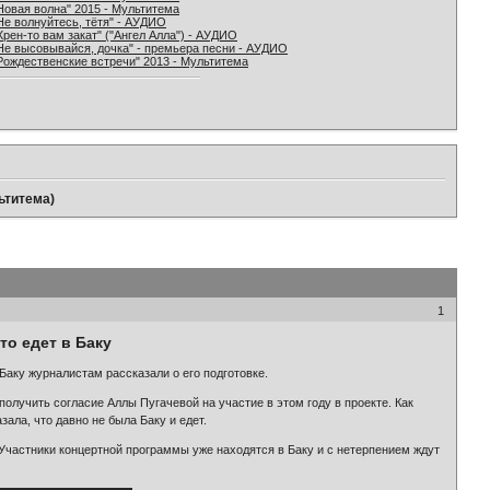
Новая волна" 2015 - Мультитема
Не волнуйтесь, тётя" - АУДИО
Хрен-то вам закат" ("Ангел Алла") - АУДИО
Не высовывайся, дочка" - премьера песни - АУДИО
Рождественские встречи" 2013 - Мультитема
льтитема)
1
то едет в Баку
аку журналистам рассказали о его подготовке.
олучить согласие Аллы Пугачевой на участие в этом году в проекте. Как
ала, что давно не была Баку и едет.
 Участники концертной программы уже находятся в Баку и с нетерпением ждут