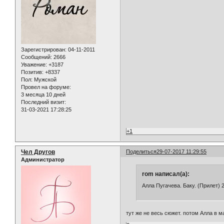
Зарегистрирован
: 04-11-2011
Сообщений:
2666
Уважение:
+3187
Позитив:
+8337
Пол:
Мужской
Провел на форуме:
3 месяца 10 дней
Последний визит:
31-03-2021 17:28:25
+1
Чел Другов
Поделиться
29-07-2017 11:29:55
Администратор
rom написал(а):
Алла Пугачева. Баку. (Прилет) 
тут же не весь сюжет. потом Алла в 