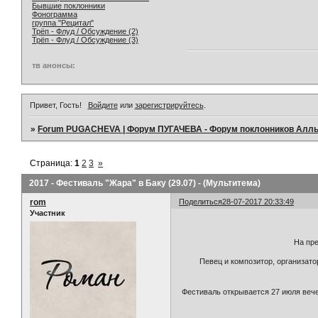
Бывшие поклонники
Фонограмма
группа "Рецитал"
Трёп - Флуд / Обсуждение (2)
Трёп - Флуд / Обсуждение (3)
тв анонсы:
Привет, Гость!
Войдите
или
зарегистрируйтесь
.
»
Forum PUGACHEVA | Форум ПУГАЧЕВА - Форум поклонников Алл
Страница:
1
2
3
»
2017 - Фестиваль "Жара" в Баку (29.07) - (Мультитема)
rom
Поделиться
28-07-2017 20:33:49
Участник
На пре
Певец и композитор, организато
Фестиваль открывается 27 июля вече