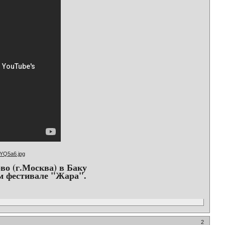
во (г.Москва) в Баку
м фестивале "Жара".
2