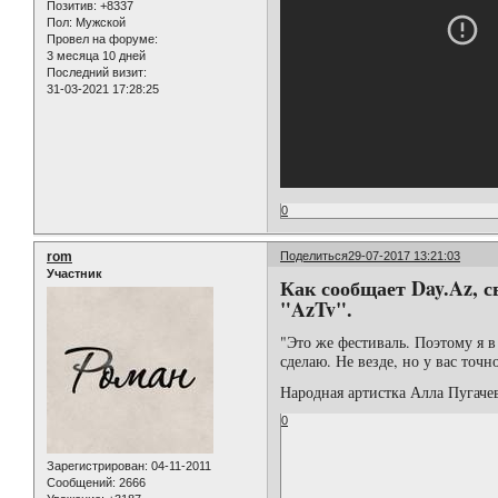
Позитив:
+8337
Пол:
Мужской
Провел на форуме:
3 месяца 10 дней
Последний визит:
31-03-2021 17:28:25
0
rom
Поделиться
29-07-2017 13:21:03
Участник
Как сообщает Day.Az, 
"AzTv".
"Это же фестиваль. Поэтому я в
сделаю. Не везде, но у вас точ
Народная артистка Алла Пугачев
0
Зарегистрирован
: 04-11-2011
Сообщений:
2666