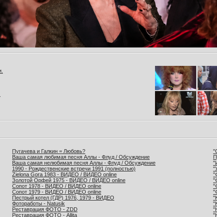
и.
.
Пугачева и Галкин = Любовь?
"
Ваша самая любимая песня Аллы - Флуд / Обсуждение
П
Ваша самая нелюбимая песня Аллы - Флуд / Обсуждение
"
1990 - Рождественские встречи 1991 (полностью)
"
Zielona Gora 1983 - ВИДЕО / ВИДЕО online
"
Золотой Орфей 1975 - ВИДЕО / ВИДЕО online
"
Сопот 1978 - ВИДЕО / ВИДЕО online
"
Сопот 1979 - ВИДЕО / ВИДЕО online
"
Пестрый котел (ГДР) 1976, 1979 - ВИДЕО
"
Фотоработы - Natusik
"
Реставрация ФОТО - ZDD
"
Реставрация ФОТО - Allita
"