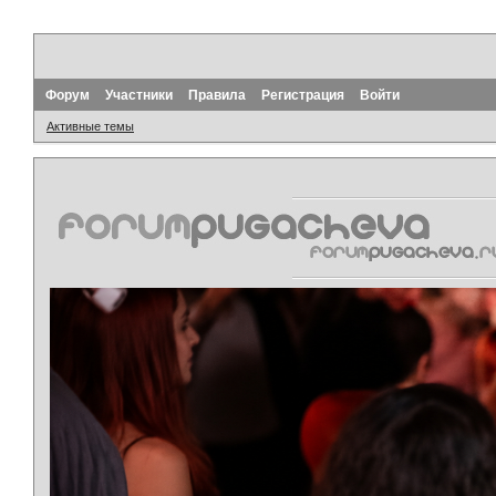
Форум
Участники
Правила
Регистрация
Войти
Активные темы