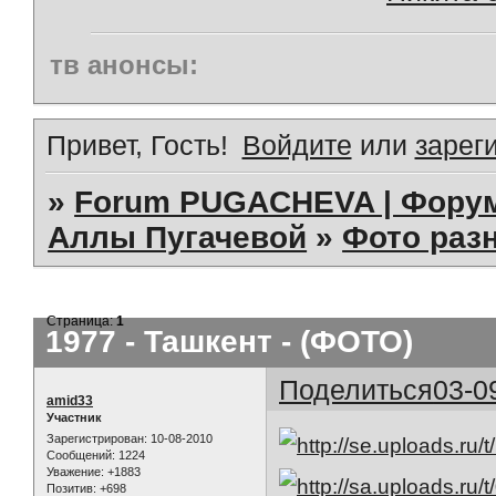
тв анонсы:
Привет, Гость!
Войдите
или
зарег
»
Forum PUGACHEVA | Форум
Аллы Пугачевой
»
Фото раз
Страница:
1
1977 - Ташкент - (ФОТО)
Поделиться
03-0
amid33
Участник
Зарегистрирован
: 10-08-2010
Сообщений:
1224
Уважение:
+1883
Позитив:
+698