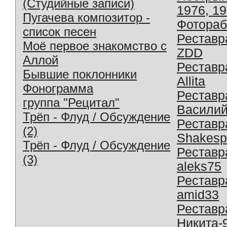
(Студийные записи)
1976, 1
Пугачева композитор -
Фотораб
список песен
Реставр
Моё первое знакомство с
ZDD
Аллой
Реставр
Бывшие поклонники
Allita
Фонограмма
Реставр
группа "Рецитал"
Василий
Трёп - Флуд / Обсуждение
Реставр
(2)
Shakesp
Трёп - Флуд / Обсуждение
Реставр
(3)
aleks75
Реставр
amid33
Реставр
Никита-