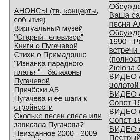
Обсужд
АНОНСЫ (тв, концерты,
Ваша с
события)
песня А
Виртуальный музей
Обсужд
"Старый телевизор"
1990 - 
Книги о Пугачевой
встречи
Стихи о Примадонне
(полнос
"Изнанка парадного
Zielona 
платья" - балахоны
ВИДЕО /
Пугачевой
Золотой
Причёски АБ
ВИДЕО /
Пугачева и ее шаги к
Сопот 1
стройности
ВИДЕО o
Сколько песен спела или
Сопот 1
записала Пугачева?
ВИДЕО o
Неизданное 2000 - 2009
Пестрый