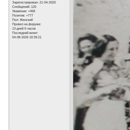
Зарегистрирован
: 21-04-2020
Сообщений:
120
Уважение:
+458
Позитив:
+777
Пол:
Женский
Провел на форуме:
13 дней 9 часов
Последний визит:
04-08-2026 18:39:21