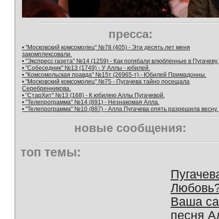
пресса:
• "Московский комсомолец" №78 (405) - Эти десять лет меня
закомплексовали.
• "Экспресс газета" №14 (1259) - Как погибали влюбленные в Пугачеву.
• "Собеседник" №13 (1749) - У Аллы - юбилей.
• "Комсомольская правда" №15т (26965-т) - Юбилей Примадонны.
• "Московский комсомолец" №75 - Пугачева тайно посещала
Серебренникова.
• "СтарХит" №13 (168) - К юбилею Аллы Пугачевой.
• "Телепрограмма" №14 (891) - Незнакомая Алла.
• "Телепрограмма" №10 (887) - Алла Пугачева опять разрешила весну.
новые сообщения:
топ темы:
Пугачев
Любовь
Ваша с
песня А