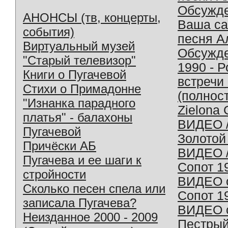
Обсужд
АНОНСЫ (тв, концерты,
Ваша с
события)
песня А
Виртуальный музей
Обсужд
"Старый телевизор"
1990 - 
Книги о Пугачевой
встречи
Стихи о Примадонне
(полнос
"Изнанка парадного
Zielona 
платья" - балахоны
ВИДЕО /
Пугачевой
Золотой
Причёски АБ
ВИДЕО /
Пугачева и ее шаги к
Сопот 1
стройности
ВИДЕО o
Сколько песен спела или
Сопот 1
записала Пугачева?
ВИДЕО o
Неизданное 2000 - 2009
Пестрый