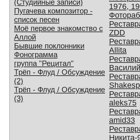
(Студийные записи)
1976, 1
Пугачева композитор -
Фотораб
список песен
Реставр
Моё первое знакомство с
ZDD
Аллой
Реставр
Бывшие поклонники
Allita
Фонограмма
Реставр
группа "Рецитал"
Василий
Трёп - Флуд / Обсуждение
Реставр
(2)
Shakesp
Трёп - Флуд / Обсуждение
Реставр
(3)
aleks75
Реставр
amid33
Реставр
Никита-