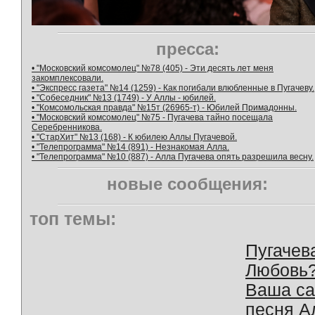
пресса:
• "Московский комсомолец" №78 (405) - Эти десять лет меня
закомплексовали.
• "Экспресс газета" №14 (1259) - Как погибали влюбленные в Пугачеву.
• "Собеседник" №13 (1749) - У Аллы - юбилей.
• "Комсомольская правда" №15т (26965-т) - Юбилей Примадонны.
• "Московский комсомолец" №75 - Пугачева тайно посещала
Серебренникова.
• "СтарХит" №13 (168) - К юбилею Аллы Пугачевой.
• "Телепрограмма" №14 (891) - Незнакомая Алла.
• "Телепрограмма" №10 (887) - Алла Пугачева опять разрешила весну.
новые сообщения:
топ темы:
Пугачев
Любовь
Ваша с
песня А