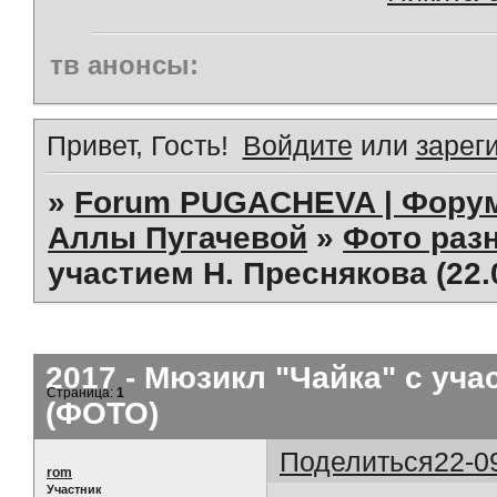
тв анонсы:
Привет, Гость!
Войдите
или
зарег
»
Forum PUGACHEVA | Форум
Аллы Пугачевой
»
Фото раз
участием Н. Преснякова (22.
2017 - Мюзикл "Чайка" с учас
Страница:
1
(ФОТО)
Поделиться
22-0
rom
Участник