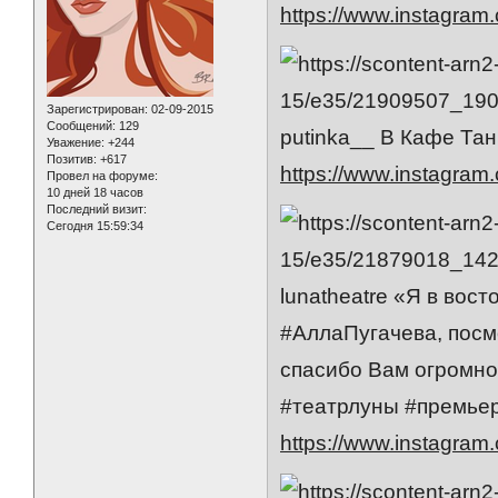
https://www.instagra
Зарегистрирован
: 02-09-2015
Сообщений:
129
putinka__ В Кафе Та
Уважение:
+244
Позитив:
+617
https://www.instagra
Провел на форуме:
10 дней 18 часов
Последний визит:
Сегодня 15:59:34
lunatheatre «Я в вост
#АллаПугачева, посм
спасибо Вам огромное
#театрлуны #премьер
https://www.instagra