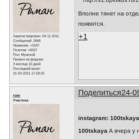
Вполне тянет на отд
появятся.
+1
Зарегистрирован
: 04-11-2011
Сообщений:
2666
Уважение:
+3187
Позитив:
+8337
Пол:
Мужской
Провел на форуме:
3 месяца 10 дней
Последний визит:
31-03-2021 17:28:25
Поделиться
24-0
rom
Участник
instagram: 100tskay
100tskaya
А вчера у 