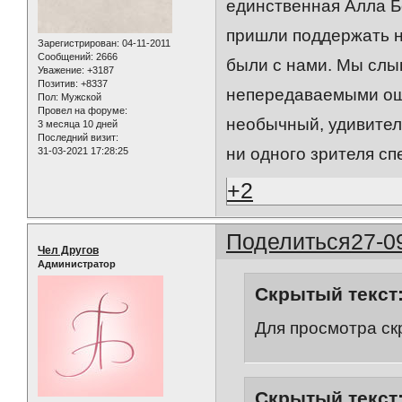
единственная Алла Б
пришли поддержать на
Зарегистрирован
: 04-11-2011
Сообщений:
2666
были с нами. Мы слы
Уважение:
+3187
Позитив:
+8337
непередаваемыми ощу
Пол:
Мужской
Провел на форуме:
необычный, удивител
3 месяца 10 дней
Последний визит:
ни одного зрителя сп
31-03-2021 17:28:25
+2
Поделиться
27-0
Чел Другов
Администратор
Скрытый текст
Для просмотра ск
Скрытый текст