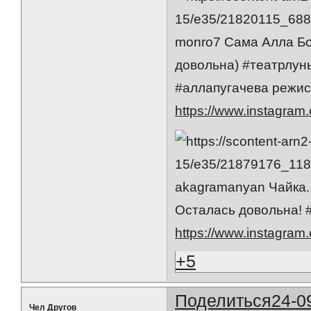
monro7 Сама Алла Бо
довольна) #театрлуны
#аллапугачева режис
https://www.instagra
akagramanyan Чайка. 
Осталась довольна! 
https://www.instagr
+5
Поделиться
24-0
Чел Другов