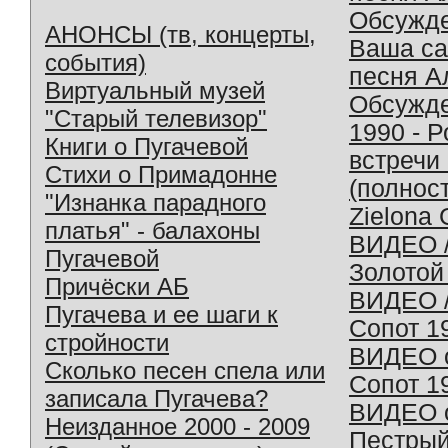
Обсужд
АНОНСЫ (тв, концерты,
Ваша с
события)
песня А
Виртуальный музей
Обсужд
"Старый телевизор"
1990 - 
Книги о Пугачевой
встречи
Стихи о Примадонне
(полнос
"Изнанка парадного
Zielona 
платья" - балахоны
ВИДЕО /
Пугачевой
Золотой
Причёски АБ
ВИДЕО /
Пугачева и ее шаги к
Сопот 1
стройности
ВИДЕО o
Сколько песен спела или
Сопот 1
записала Пугачева?
ВИДЕО o
Неизданное 2000 - 2009
Пестрый