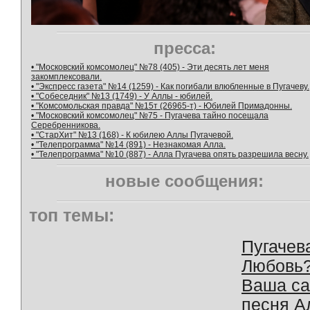
пресса:
• "Московский комсомолец" №78 (405) - Эти десять лет меня
закомплексовали.
• "Экспресс газета" №14 (1259) - Как погибали влюбленные в Пугачеву.
• "Собеседник" №13 (1749) - У Аллы - юбилей.
• "Комсомольская правда" №15т (26965-т) - Юбилей Примадонны.
• "Московский комсомолец" №75 - Пугачева тайно посещала
Серебренникова.
• "СтарХит" №13 (168) - К юбилею Аллы Пугачевой.
• "Телепрограмма" №14 (891) - Незнакомая Алла.
• "Телепрограмма" №10 (887) - Алла Пугачева опять разрешила весну.
новые сообщения:
топ темы:
Пугачев
Любовь
Ваша с
песня А