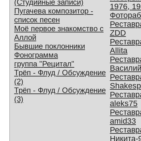
(Студийные записи)
1976, 1
Пугачева композитор -
Фотораб
список песен
Реставр
Моё первое знакомство с
ZDD
Аллой
Реставр
Бывшие поклонники
Allita
Фонограмма
Реставр
группа "Рецитал"
Василий
Трёп - Флуд / Обсуждение
Реставр
(2)
Shakesp
Трёп - Флуд / Обсуждение
Реставр
(3)
aleks75
Реставр
amid33
Реставр
Никита-