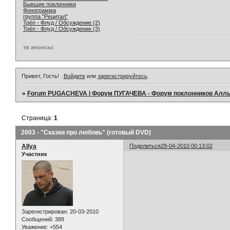
Бывшие поклонники
Фонограмма
группа "Рецитал"
Трёп - Флуд / Обсуждение (2)
Трёп - Флуд / Обсуждение (3)
тв анонсы:
Привет, Гость!
Войдите
или
зарегистрируйтесь
.
»
Forum PUGACHEVA | Форум ПУГАЧЕВА - Форум поклонников Алл
Страница:
1
2003 - "Сказки про любовь" (готовый DVD)
AIlya
Поделиться
29-04-2010 00:13:02
Участник
Зарегистрирован
: 20-03-2010
Сообщений:
389
Уважение:
+554