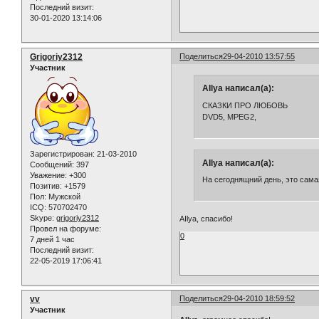
Последний визит:
30-01-2020 13:14:06
Grigoriy2312
Поделиться
29-04-2010 13:57:55
Участник
AIlya написал(а):
СКАЗКИ ПРО ЛЮБОВЬ
DVD5, MPEG2,
Зарегистрирован
: 21-03-2010
AIlya написал(а):
Сообщений:
397
Уважение:
+300
На сегоднящний день, это сама
Позитив:
+1579
Пол:
Мужской
ICQ:
570702470
Skype:
grigoriy2312
AIlya, спасибо!
Провел на форуме:
0
7 дней 1 час
Последний визит:
22-05-2019 17:06:41
vv
Поделиться
29-04-2010 18:59:52
Участник