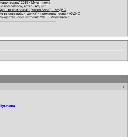
Новая волна" 2015 - Мультитема
Не волнуйтесь, тётя" - АУДИО
Хрен-то вам закат" ("Ангел Алла") - АУДИО
Не высовывайся, дочка" - премьера песни - АУДИО
Рождественские встречи" 2013 - Мультитема
1
 Пугачева