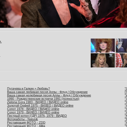
и.
.
Пугачева и Галкин = Любовь?
"
Ваша самая любимая песня Аллы - Флуд / Обсуждение
П
Ваша самая нелюбимая песня Аллы - Флуд / Обсуждение
"
1990 - Рождественские встречи 1991 (полностью)
"
Zielona Gora 1983 - ВИДЕО / ВИДЕО online
"
Золотой Орфей 1975 - ВИДЕО / ВИДЕО online
"
Сопот 1978 - ВИДЕО / ВИДЕО online
"
Сопот 1979 - ВИДЕО / ВИДЕО online
"
Пестрый котел (ГДР) 1976, 1979 - ВИДЕО
"
Фотоработы - Natusik
"
Реставрация ФОТО - ZDD
"
Реставрация ФОТО - Allita
"