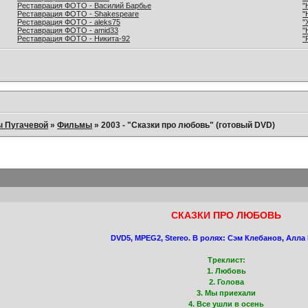
Реставрация ФОТО - Василий Барбье
"
Реставрация ФОТО - Shakespeare
"
Реставрация ФОТО - aleks75
"
Реставрация ФОТО - amid33
"
Реставрация ФОТО - Никита-92
"
ы Пугачевой
»
Фильмы
»
2003 - "Сказки про любовь" (готовый DVD)
СКАЗКИ ПРО ЛЮБОВЬ
DVD5, MPEG2, Stereo. В ролях: Сэм Клебанов, Алла
Треклист:
1. Любовь
2. Голова
3. Мы приехали
4. Все ушли в осень