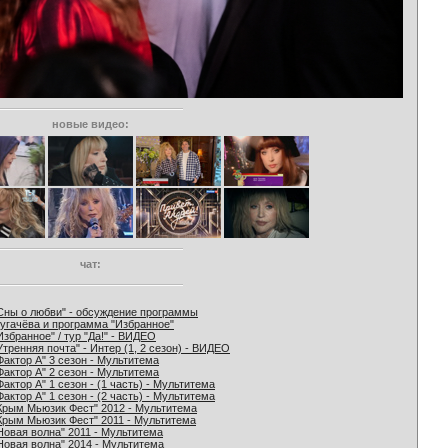
новые видео:
чат:
Сны о любви" - обсуждение программы
угачёва и программа "Избранное"
Избранное" / тур "Да!" - ВИДЕО
Утренняя почта" - Интер (1, 2 сезон) - ВИДЕО
Фактор А" 3 сезон - Мультитема
Фактор А" 2 сезон - Мультитема
Фактор А" 1 сезон - (1 часть) - Мультитема
Фактор А" 1 сезон - (2 часть) - Мультитема
Крым Мьюзик Фест" 2012 - Мультитема
Крым Мьюзик Фест" 2011 - Мультитема
Новая волна" 2011 - Мультитема
Новая волна" 2014 - Мультитема