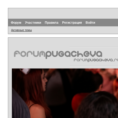
Форум
Участники
Правила
Регистрация
Войти
Активные темы