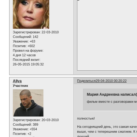
Зарегистрирован
: 22-03-2010
Сообщений:
142
Уважение:
+63
Позитив:
+602
Провел на форуме:
4 дня 12 часов
Последний визит:
26-05-2015 19:05:32
AIlya
Поделиться
29-04-2010 00:20:22
Участник
Мария Андреевна написал(
фильм вместе с разговорами м
полностью!
Зарегистрирован
: 20-03-2010
Сообщений:
389
На сегоднящний день, это самая каче
Уважение:
+554
выше, чем с теперешним сжатием. К т
Позитив:
+2
лучший.