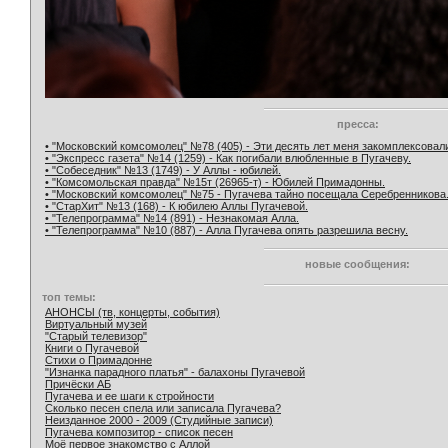
пресса:
• "Московский комсомолец" №78 (405) - Эти десять лет меня закомплексовал
• "Экспресс газета" №14 (1259) - Как погибали влюбленные в Пугачеву.
• "Собеседник" №13 (1749) - У Аллы - юбилей.
• "Комсомольская правда" №15т (26965-т) - Юбилей Примадонны.
• "Московский комсомолец" №75 - Пугачева тайно посещала Серебренникова
• "СтарХит" №13 (168) - К юбилею Аллы Пугачевой.
• "Телепрограмма" №14 (891) - Незнакомая Алла.
• "Телепрограмма" №10 (887) - Алла Пугачева опять разрешила весну.
новые сообщения:
топ темы:
АНОНСЫ (тв, концерты, события)
Виртуальный музей
"Старый телевизор"
Книги о Пугачевой
Стихи о Примадонне
"Изнанка парадного платья" - балахоны Пугачевой
Причёски АБ
Пугачева и ее шаги к стройности
Сколько песен спела или записала Пугачева?
Неизданное 2000 - 2009 (Студийные записи)
Пугачева композитор - список песен
Моё первое знакомство с Аллой