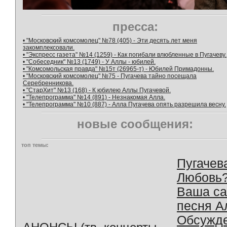
пресса:
• "Московский комсомолец" №78 (405) - Эти десять лет меня
закомплексовали.
• "Экспресс газета" №14 (1259) - Как погибали влюбленные в Пугачеву.
• "Собеседник" №13 (1749) - У Аллы - юбилей.
• "Комсомольская правда" №15т (26965-т) - Юбилей Примадонны.
• "Московский комсомолец" №75 - Пугачева тайно посещала
Серебренникова.
• "СтарХит" №13 (168) - К юбилею Аллы Пугачевой.
• "Телепрограмма" №14 (891) - Незнакомая Алла.
• "Телепрограмма" №10 (887) - Алла Пугачева опять разрешила весну.
новые сообщения:
топ темы:
Пугачев
Любовь
Ваша с
песня А
Обсужд