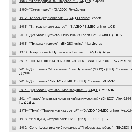
1983 - "Я возвращаю Ваш портрет..." - (ВИДЕО)
эмраан
1985 - "Сезон чудес" - (ВИДЕО)
Чел Другов
1972 - Te ador (к/ф "Монолог") - (ВИДЕО online)
vadets
1985 - "Витражных дел мастер" - (ВИДЕО / ВИДЕО online)
UGS
2019 - Д/ф "Алла Пугачева. Открытка из Таллинна" - (ВИДЕО)
UGS
1985 - "Пришла и говорю" - (ВИДЕО online)
Чел Другов
1978 - Театр песни А. Пугачевой в Таллине - (ВИДЕО)
AIlya
2019 - Д/ф "Моя правда. Изменившая время. Алла Пугачева" (ВИДЕО)
M
2018 - Док. фильм "Моя правда. Алла Пугачева" (30.12) - (ВИДЕО online)
Другов
2018 - Док. фильм "ИРИНА" - (ВИДЕО / ВИДЕО online)
MURZIK
2014 - Д/ф "Алла Пугачева - моя бабушка" - (ВИДЕО)
MURZIK
2014 - "Кураж" (музыкально-мыльный мини-сериал) - (ВИДЕО)
Alex-1984
[
1
2
3
4
5
]
1979 - "Пена" ("Поднимись над суетой") - (ВИДЕО / ВИДЕО online)
Alex-1
1978 - "Женщина, которая поет" DVD - (ВИДЕО)
UGS
[
1
2
]
1982 - Сонет Шекспира №40 из фильма "Любовью за любовь" - (ВИДЕО)