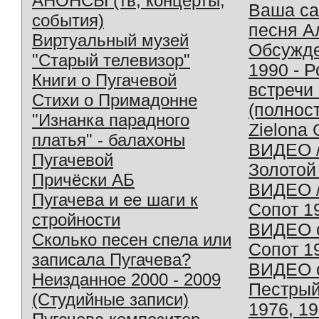
АНОНСЫ (тв, концерты,
Ваша с
события)
песня А
Виртуальный музей
Обсужд
"Старый телевизор"
1990 - 
Книги о Пугачевой
встречи
Стихи о Примадонне
(полнос
"Изнанка парадного
Zielona 
платья" - балахоны
ВИДЕО /
Пугачевой
Золотой
Причёски АБ
ВИДЕО /
Пугачева и ее шаги к
Сопот 1
стройности
ВИДЕО o
Сколько песен спела или
Сопот 1
записала Пугачева?
ВИДЕО o
Неизданное 2000 - 2009
Пестрый
(Студийные записи)
1976, 1