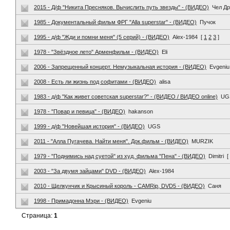
2015 - Д/ф "Никита Пресняков. Вычислить путь звезды" - (ВИДЕО)
Чел Др
1985 - Документальный фильм ФРГ "Alla superstar" - (ВИДЕО)
Пучок
1995 - д/ф "Жди и помни меня" (5 серий) - (ВИДЕО)
Alex-1984
[
1
2
3
]
1978 - "Звёздное лето" Арменфильм - (ВИДЕО)
Eli
2006 - Запрещенный концерт. Немузыкальная история - (ВИДЕО)
Evgeniu
2008 - Есть ли жизнь под софитами - (ВИДЕО)
alisa
1983 - д/ф "Как живет советская superstar?" - (ВИДЕО / ВИДЕО online)
UG
1978 - "Повар и певица" - (ВИДЕО)
hakanson
1999 - д/ф "Новейшая история" - (ВИДЕО)
UGS
2011 - "Алла Пугачева. Найти меня". Док.фильм - (ВИДЕО)
MURZIK
1979 - "Поднимись над суетой" из худ. фильма "Пена" - (ВИДЕО)
Dimitri
[
2003 - "За двумя зайцами" DVD - (ВИДЕО)
Alex-1984
2010 - Щелкунчик и Крысиный король - CAMRip, DVD5 - (ВИДЕО)
Саня
1998 - Примадонна Мэри - (ВИДЕО)
Evgeniu
Страница:
1