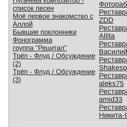
Пугачева композитор -
Фотораб
список песен
Реставр
Моё первое знакомство с
ZDD
Аллой
Реставр
Бывшие поклонники
Allita
Фонограмма
Реставр
группа "Рецитал"
Василий
Трёп - Флуд / Обсуждение
Реставр
(2)
Shakesp
Трёп - Флуд / Обсуждение
Реставр
(3)
aleks75
Реставр
amid33
Реставр
Никита-