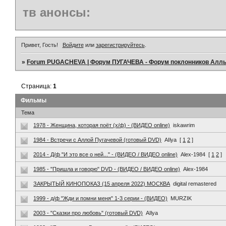
тв анонсы:
Привет, Гость!
Войдите
или
зарегистрируйтесь
.
»
Forum PUGACHEVA | Форум ПУГАЧЕВА - Форум поклонников Алл
Страница:
1
Фильмы
Тема
1978 - Женщина, которая поёт (х/ф) - (ВИДЕО online)
iskawrim
1984 - Встречи с Аллой Пугачевой (готовый DVD)
AIlya
[
1
2
]
2014 - Д/ф "И это все о ней..." - (ВИДЕО / ВИДЕО online)
Alex-1984
[
1
2
]
1985 - "Пришла и говорю" DVD - (ВИДЕО / ВИДЕО online)
Alex-1984
ЗАКРЫТЫЙ КИНОПОКАЗ (15 апреля 2022) МОСКВА
digital remastered
1999 - д/ф "Жди и помни меня" 1-3 серии - (ВИДЕО)
MURZIK
2003 - "Сказки про любовь" (готовый DVD)
AIlya