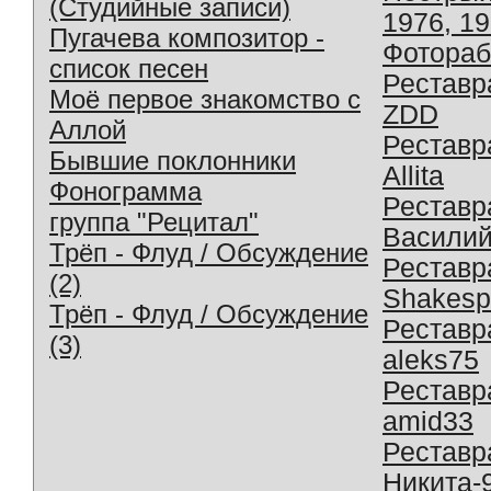
(Студийные записи)
1976, 1
Пугачева композитор -
Фотораб
список песен
Реставр
Моё первое знакомство с
ZDD
Аллой
Реставр
Бывшие поклонники
Allita
Фонограмма
Реставр
группа "Рецитал"
Василий
Трёп - Флуд / Обсуждение
Реставр
(2)
Shakesp
Трёп - Флуд / Обсуждение
Реставр
(3)
aleks75
Реставр
amid33
Реставр
Никита-