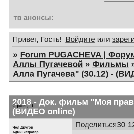
тв анонсы:
Привет, Гость!
Войдите
или
зарег
»
Forum PUGACHEVA | Форум
Аллы Пугачевой
»
Фильмы
Алла Пугачева" (30.12) - (ВИ
2018 - Док. фильм "Моя правд
Страница:
1
(ВИДЕО online)
Поделиться
30-1
Чел Другов
Администратор