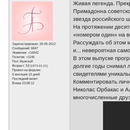
Живая легенда. Прек
Примадонна советско
звезда российского ш
На протяжении десят
«номером один» на в
Рассуждать об этом м
Зарегистрирован
: 29-05-2012
Сообщений:
6847
и... невероятная сам
Уважение:
+16042
Позитив:
+1146
В этом выпуске прог
Пол:
Мужской
долгие годы снимал
Возраст:
53
[1973-01-21]
Провел на форуме:
свидетелями уникальн
6 месяцев 15 дней
Последний визит:
Комментировать личн
Вчера 23:08:12
Николас Орбакас и А
многочисленные друз