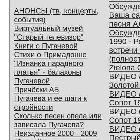
Обсужд
АНОНСЫ (тв, концерты,
Ваша с
события)
песня А
Виртуальный музей
Обсужд
"Старый телевизор"
1990 - 
Книги о Пугачевой
встречи
Стихи о Примадонне
(полнос
"Изнанка парадного
Zielona 
платья" - балахоны
ВИДЕО /
Пугачевой
Золотой
Причёски АБ
ВИДЕО /
Пугачева и ее шаги к
Сопот 1
стройности
ВИДЕО o
Сколько песен спела или
Сопот 1
записала Пугачева?
ВИДЕО o
Неизданное 2000 - 2009
Пестрый