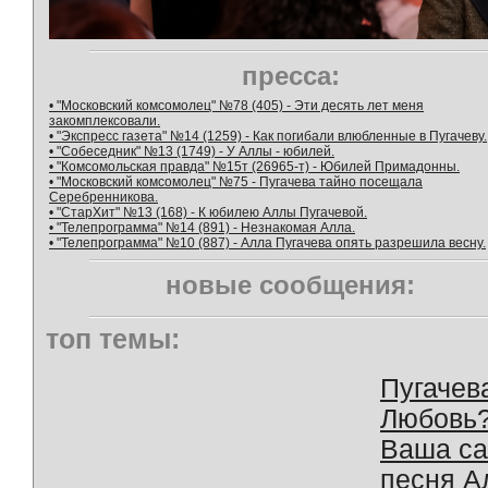
пресса:
• "Московский комсомолец" №78 (405) - Эти десять лет меня
закомплексовали.
• "Экспресс газета" №14 (1259) - Как погибали влюбленные в Пугачеву.
• "Собеседник" №13 (1749) - У Аллы - юбилей.
• "Комсомольская правда" №15т (26965-т) - Юбилей Примадонны.
• "Московский комсомолец" №75 - Пугачева тайно посещала
Серебренникова.
• "СтарХит" №13 (168) - К юбилею Аллы Пугачевой.
• "Телепрограмма" №14 (891) - Незнакомая Алла.
• "Телепрограмма" №10 (887) - Алла Пугачева опять разрешила весну.
новые сообщения:
топ темы:
Пугачев
Любовь
Ваша с
песня А