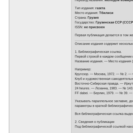
Перевод названия:
Молодой коммун
Тип издания:
газета
Место издания:
Тбилиси
Страна:
Грузия
Государство:
Грузинская ССР (СССР
ISSN:
не присвоен
Первая публикация делается в том же
Описание издания содержит нескольк
1. Библиографическая ссылка.
Первой строкой в каждом сообщении 
Название издания. — Место издания (
Например:
Кругозор. — Москва, 1972. — № 2. —
Клуб и художественная самодеятельн
Восточно-Сибирская правда. — Иркутс
24 heures. — Лозанна, 1983. — № 143
FF dabei. — Берлин, 1979. — № 39. —
Указывать параллельное заглавие, доп
параметры в краткой библиографичес
Вся библиографическая ссылка выдел
2. Сведения о публикации
Под библиографической ссылкой нахо