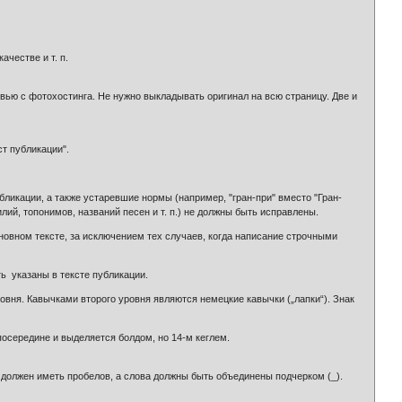
честве и т. п.
ю с фотохостинга. Не нужно выкладывать оригинал на всю страницу. Две и
т публикации".
икации, а также устаревшие нормы (например, "гран-при" вместо "Гран-
ий, топонимов, названий песен и т. п.) не должны быть исправлены.
вном тексте, за исключением тех случаев, когда написание строчными
ь указаны в тексте публикации.
вня. Кавычками второго уровня являются немецкие кавычки („лапки“). Знак
осередине и выделяется болдом, но 14-м кеглем.
е должен иметь пробелов, а слова должны быть объединены подчерком (_).