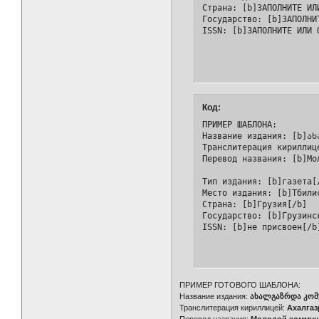
Страна: [b]ЗАПОЛНИТЕ ИЛ
Государство: [b]ЗАПОЛНИ
Код:
ПРИМЕР ШАБЛОНА:

Название издания: [b]ახ
Транслитерация кириллиц
Перевод названия: [b]Мол
Тип издания: [b]газета[/
Место издания: [b]Тбилис
Страна: [b]Грузия[/b]

Государство: [b]Грузинск
ISSN: [b]не присвоен[/b
ПРИМЕР ГОТОВОГО ШАБЛОНА:
Название издания:
ახალგაზრდა კომ
Транслитерация кириллицей:
Ахалгаз