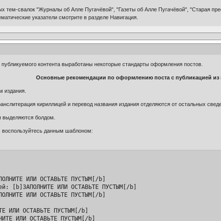
тем-свалок "Журналы об Алле Пугачёвой", "Газеты об Алле Пугачёвой", "Старая прес
 Тематические указатели смотрите в разделе Навигация.
я публикуемого контента выработаны некоторые стандарты оформления постов.
Основные рекомендации по оформлению поста с публикацией из 
м издания.
ранслитерация кириллицей и перевод названия издания отделяются от остальных сведе
я выделяются болдом.
, воспользуйтесь данным шаблоном:
ПОЛНИТЕ ИЛИ ОСТАВЬТЕ ПУСТЫМ[/b]

ей: [b]ЗАПОЛНИТЕ ИЛИ ОСТАВЬТЕ ПУСТЫМ[/b]

ПОЛНИТЕ ИЛИ ОСТАВЬТЕ ПУСТЫМ[/b]

ТЕ ИЛИ ОСТАВЬТЕ ПУСТЫМ[/b]

НИТЕ ИЛИ ОСТАВЬТЕ ПУСТЫМ[/b]
