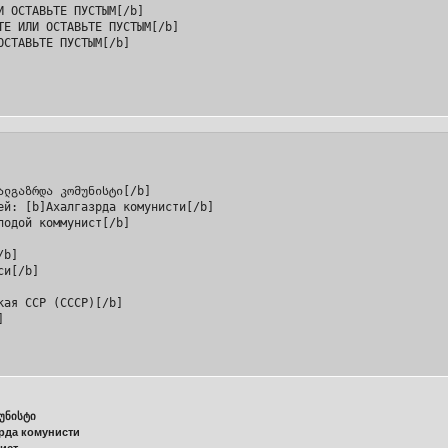
И ОСТАВЬТЕ ПУСТЫМ[/b]

ТЕ ИЛИ ОСТАВЬТЕ ПУСТЫМ[/b]

ალგაზრდა კომუნისტი[/b]

ей: [b]Ахалгазрда комунисти[/b]

одой коммунист[/b]

b]

и[/b]

ая ССР (СССР)[/b]

]
უნისტი
рда комунисти