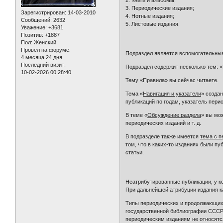
2. Книги и альбомы;
3. Периодические издания;
Зарегистрирован
: 14-03-2010
4. Нотные издания;
Сообщений:
2632
5. Листовые издания.
Уважение:
+3681
Позитив:
+1887
Пол:
Женский
Провел на форуме:
Подраздел является вспомогательны
4 месяца 24 дня
Последний визит:
Подраздел содержит несколько тем: 
10-02-2026 00:28:40
Тему «Правила» вы сейчас читаете.
Тема «
Навигация и указатели
» созда
публикаций по годам, указатель пери
В теме «
Обсуждение раздела
» вы мо
периодических изданий и т. д.
В подразделе также имеется
тема с п
том, что в каких-то изданиях были п
статьи.
Неатрибутированные публикации, у к
При дальнейшей атрибуции издания к
Типы периодических и продолжающихс
государственной библиографии СССР (
периодическим изданиям не относятс