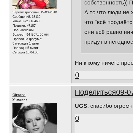
собственность)) П
А то что люди не
Зарегистрирован
: 15-03-2010
Сообщений:
15119
что "всё продаётс
Уважение:
+16469
Позитив:
+7187
Пол:
Женский
они всё равно ни
Возраст:
54
[1971-09-06]
Провел на форуме:
придут в негоднос
5 месяцев 1 день
Последний визит:
Сегодня 15:04:08
Ни к кому ничего про
0
Поделиться
09-0
Oksana
Участник
UGS
, спасибо огромн
0