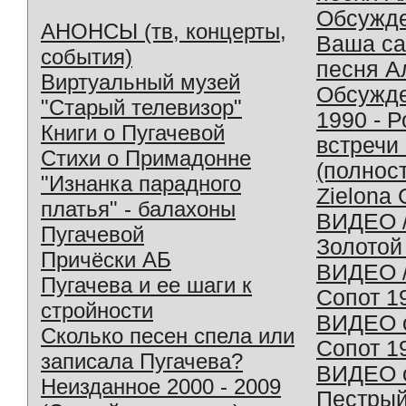
Обсужд
АНОНСЫ (тв, концерты,
Ваша с
события)
песня А
Виртуальный музей
Обсужд
"Старый телевизор"
1990 - 
Книги о Пугачевой
встречи
Стихи о Примадонне
(полнос
"Изнанка парадного
Zielona 
платья" - балахоны
ВИДЕО /
Пугачевой
Золотой
Причёски АБ
ВИДЕО /
Пугачева и ее шаги к
Сопот 1
стройности
ВИДЕО o
Сколько песен спела или
Сопот 1
записала Пугачева?
ВИДЕО o
Неизданное 2000 - 2009
Пестрый