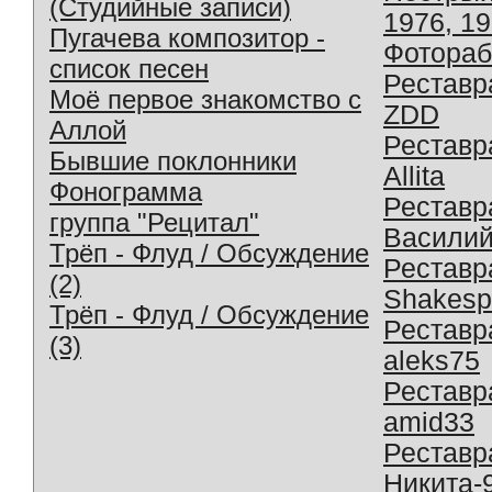
(Студийные записи)
1976, 1
Пугачева композитор -
Фотораб
список песен
Реставр
Моё первое знакомство с
ZDD
Аллой
Реставр
Бывшие поклонники
Allita
Фонограмма
Реставр
группа "Рецитал"
Василий
Трёп - Флуд / Обсуждение
Реставр
(2)
Shakesp
Трёп - Флуд / Обсуждение
Реставр
(3)
aleks75
Реставр
amid33
Реставр
Никита-