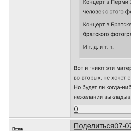
Концерт в Перми 1
человек с этого ф
Концерт в Братске
братского фотогр
И т. д. и т. п.
Вот и гниют эти мате
во-вторых, не хочет 
Но будет ли когда-ни
нежелании выкладыва
0
Поделиться
07-0
Пучок