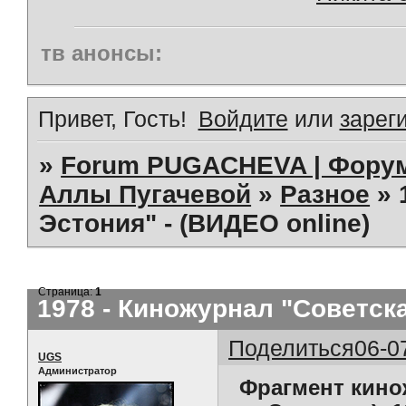
тв анонсы:
Привет, Гость!
Войдите
или
зарег
»
Forum PUGACHEVA | Форум
Аллы Пугачевой
»
Разное
»
Эстония" - (ВИДЕО online)
Страница:
1
1978 - Киножурнал "Советска
Поделиться
06-0
UGS
Администратор
Фрагмент кино