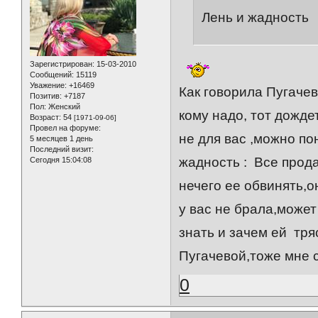
Лень и жадность
Зарегистрирован
: 15-03-2010
Сообщений:
15119
Уважение:
+16469
Как говорила Пугачев
Позитив:
+7187
Пол:
Женский
кому надо, тот дожд
Возраст:
54
[1971-09-06]
Провел на форуме:
не для вас ,можно по
5 месяцев 1 день
Последний визит:
жадность : Все прода
Сегодня 15:04:08
нечего ее обвинять,о
у вас не брала,может
знать и зачем ей тр
Пугачевой,тоже мне 
0