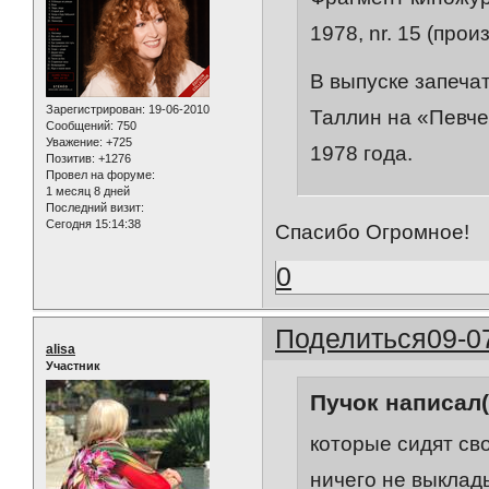
1978, nr. 15 (про
В выпуске запеча
Зарегистрирован
: 19-06-2010
Таллин на «Певче
Сообщений:
750
Уважение:
+725
1978 года.
Позитив:
+1276
Провел на форуме:
1 месяц 8 дней
Последний визит:
Сегодня 15:14:38
Спасибо Огромное!
0
Поделиться
09-0
alisa
Участник
Пучок написал(
которые сидят св
ничего не выклад