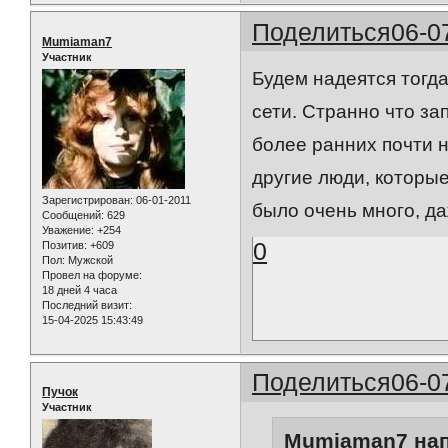
Поделиться
06-0
Mumiaman7
Участник
Будем надеятся тогда
сети. Странно что за
более ранних почти 
другие люди, которые
Зарегистрирован
: 06-01-2011
было очень много, даж
Сообщений:
629
Уважение:
+254
0
Позитив:
+609
Пол:
Мужской
Провел на форуме:
18 дней 4 часа
Последний визит:
15-04-2025 15:43:49
Поделиться
06-0
Пучок
Участник
Mumiaman7 нап