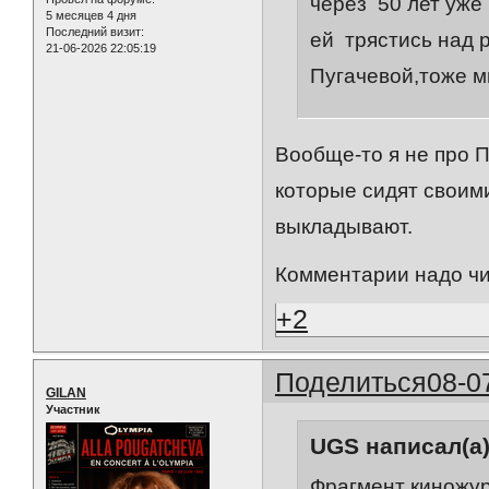
через 50 лет уже 
5 месяцев 4 дня
Последний визит:
ей трястись над 
21-06-2026 22:05:19
Пугачевой,тоже м
Вообще-то я не про П
которые сидят своим
выкладывают.
Комментарии надо чи
+2
Поделиться
08-0
GILAN
Участник
UGS написал(а)
Фрагмент киножур