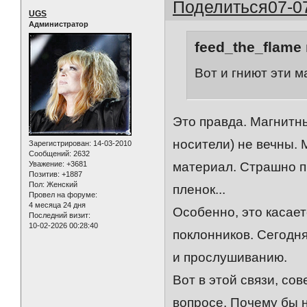
Поделиться
07-0
UGS
Администратор
feed_the_flame 
Вот и гниют эти 
Это правда. Магнитн
носители) не вечны.
Зарегистрирован
: 14-03-2010
Сообщений:
2632
Уважение:
+3681
материал. Страшно пр
Позитив:
+1887
Пол:
Женский
пленок...
Провел на форуме:
4 месяца 24 дня
Особенно, это касае
Последний визит:
10-02-2026 00:28:40
поклонников. Сегодн
и прослушиванию.
Вот в этой связи, с
вопросе. Почему бы 