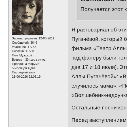
Получается этот 
Я разговариал об эт
Пугачёвой, который 
Зарегистрирован
: 12-06-2011
Сообщений:
3649
Уважение:
+7732
фильма «Театр Аллы 
Позитив:
+1580
Пол:
Мужской
под фанеру были толь
Возраст:
33
[1993-04-01]
Провел на форуме:
два 17 и 18 июля). Э
5 месяцев 4 дня
Последний визит:
Аллы Пугачёвой»: «В
21-06-2026 22:05:19
случилось мама», «П
«Волшебник-недоучка
Остальные песни кон
Перед выступлением 