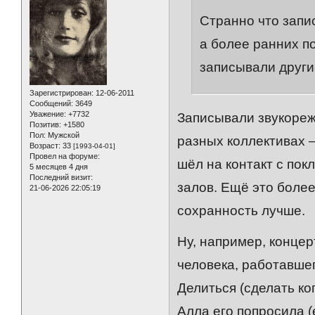
Странно что запи
а более ранних п
записывали други
Зарегистрирован
: 12-06-2011
Сообщений:
3649
Уважение:
+7732
Записывали звукореж
Позитив:
+1580
Пол:
Мужской
разных коллективах 
Возраст:
33
[1993-04-01]
Провел на форуме:
шёл на контакт с пок
5 месяцев 4 дня
Последний визит:
залов. Ещё это более
21-06-2026 22:05:19
сохранность лучше.
Ну, например, концерт
человека, работавше
Делиться (сделать ко
Алла его попросила (