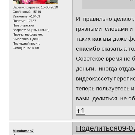
Зарегистрирован
: 15-03-2010
Сообщений:
15119
Уважение:
+16469
И правильно делают,
Позитив:
+7187
Пол:
Женский
грязными словами и 
Возраст:
54
[1971-09-06]
Провел на форуме:
таких
как вы
даже фо
5 месяцев 1 день
Последний визит:
спасибо
сказать,а то
Сегодня 15:04:08
Советское время не б
деньги, иногда отдав
видеокассету,перепис
теперь пользуетесь и
вами делиться не об
+1
Поделиться
09-0
Mumiaman7