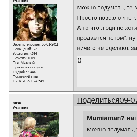
Участник
Можно подумать, те з
Просто повезло что к
А то что люди не хот
продаётся потом", ну
Зарегистрирован
: 06-01-2011
ничего не сделают, з
Сообщений:
629
Уважение:
+254
0
Позитив:
+609
Пол:
Мужской
Провел на форуме:
18 дней 4 часа
Последний визит:
15-04-2025 15:43:49
Поделиться
09-0
alisa
Участник
Mumiaman7 нап
Можно подумать, т