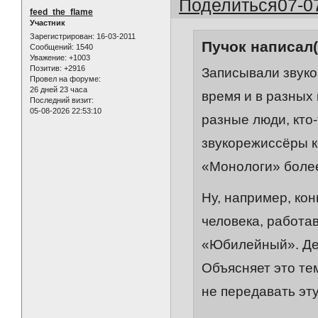
Поделиться
07-0
feed_the_flame
Участник
Зарегистрирован
: 16-03-2011
Пучок написал(
Сообщений:
1540
Уважение:
+1003
Позитив:
+2916
Записывали звуко
Провел на форуме:
26 дней 23 часа
время и в разных
Последний визит:
05-08-2026 22:53:10
разные люди, кто-
звукорежиссёры к
«Монологи» более
Ну, например, кон
человека, работа
«Юбилейный». Дел
Объясняет это тем
не передавать эту