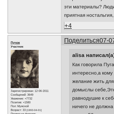
эти материалы? Люди 
приятная ностальгия, 
+4
Поделиться
07-0
Пучок
Участник
alisa написал(а
Как говорила Пуга
интересно,а кому
желание жить для 
домыслы себе,Это
Зарегистрирован
: 12-06-2011
Сообщений:
3649
равнодушие к себ
Уважение:
+7732
Позитив:
+1580
ничего не должна 
Пол:
Мужской
Возраст:
33
[1993-04-01]
Провел на форуме: