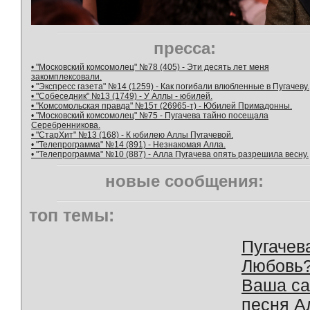
пресса:
• "Московский комсомолец" №78 (405) - Эти десять лет меня
закомплексовали.
• "Экспресс газета" №14 (1259) - Как погибали влюбленные в Пугачеву.
• "Собеседник" №13 (1749) - У Аллы - юбилей.
• "Комсомольская правда" №15т (26965-т) - Юбилей Примадонны.
• "Московский комсомолец" №75 - Пугачева тайно посещала
Серебренникова.
• "СтарХит" №13 (168) - К юбилею Аллы Пугачевой.
• "Телепрограмма" №14 (891) - Незнакомая Алла.
• "Телепрограмма" №10 (887) - Алла Пугачева опять разрешила весну.
новые сообщения:
топ темы:
Пугачев
Любовь
Ваша с
песня А