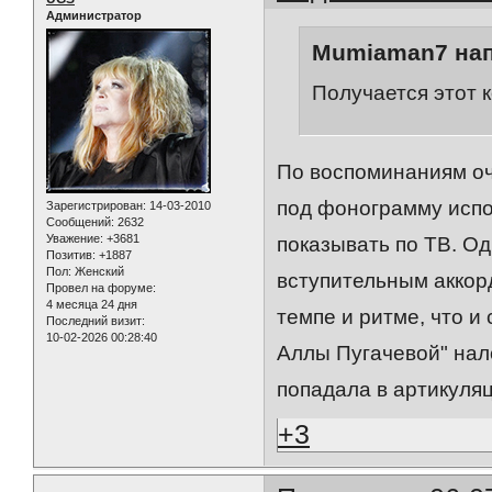
Администратор
Mumiaman7 нап
Получается этот 
По воспоминаниям оч
под фонограмму испо
Зарегистрирован
: 14-03-2010
Сообщений:
2632
Уважение:
+3681
показывать по ТВ. Од
Позитив:
+1887
Пол:
Женский
вступительным аккор
Провел на форуме:
4 месяца 24 дня
темпе и ритме, что и
Последний визит:
10-02-2026 00:28:40
Аллы Пугачевой" нал
попадала в артикуля
+3