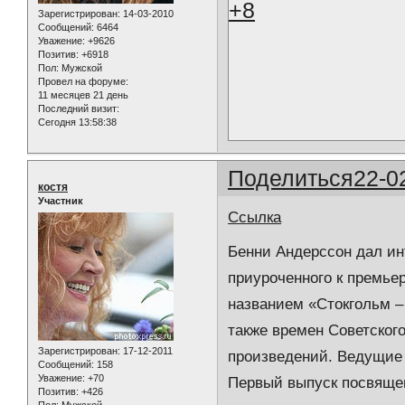
+8
Зарегистрирован
: 14-03-2010
Сообщений:
6464
Уважение:
+9626
Позитив:
+6918
Пол:
Мужской
Провел на форуме:
11 месяцев 21 день
Последний визит:
Сегодня 13:58:38
Поделиться
22-0
костя
Участник
Ссылка
Бенни Андерссон дал ин
приуроченного к премьер
названием «Стокгольм –
также времен Советског
Зарегистрирован
: 17-12-2011
произведений. Ведущие 
Сообщений:
158
Уважение:
+70
Первый выпуск посвящен
Позитив:
+426
Пол:
Мужской