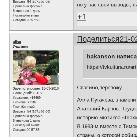
Возраст:
54
[1971-09-06]
но у нас свои выводы, п
Провел на форуме:
5 месяцев 1 день
+1
Последний визит:
Сегодня 20:57:55
Поделиться
21-0
alisa
Участник
hakanson написал
https://tvkultura.ru/
Спасибо,перевожу
Зарегистрирован
: 15-03-2010
Сообщений:
15118
Уважение:
+16469
Алла Пугачева, знамени
Позитив:
+7187
Пол:
Женский
Анатолий Карпов. Трудно
Возраст:
54
[1971-09-06]
Провел на форуме:
историю мюзикла «Шах
5 месяцев 1 день
Последний визит:
В 1983-м вместе с Тимо
Сегодня 20:57:55
страны, о которой собир