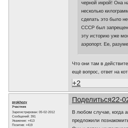
черной икрой! Она н
несколько килограмм
сделать это было не
СССР был запрещен.
эту историю уже мож
аэропорт. Ее, разум
Что они там в действите
ещё вопрос, ответ на ко
+2
Поделиться
22-0
prokhozy
Участник
В любом случае, когда 
Зарегистрирован
: 05-02-2012
Сообщений:
391
предложили познакомить
Уважение:
+413
Позитив:
+419