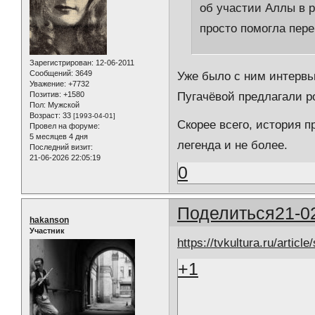
об участии Аллы в р
просто помогла пере
Зарегистрирован
: 12-06-2011
Сообщений:
3649
Уже было с ним интервью
Уважение:
+7732
Пугачёвой предлагали ро
Позитив:
+1580
Пол:
Мужской
Возраст:
33
[1993-04-01]
Скорее всего, история 
Провел на форуме:
5 месяцев 4 дня
легенда и не более.
Последний визит:
21-06-2026 22:05:19
0
Поделиться
21-0
hakanson
Участник
https://tvkultura.ru/arti
+1