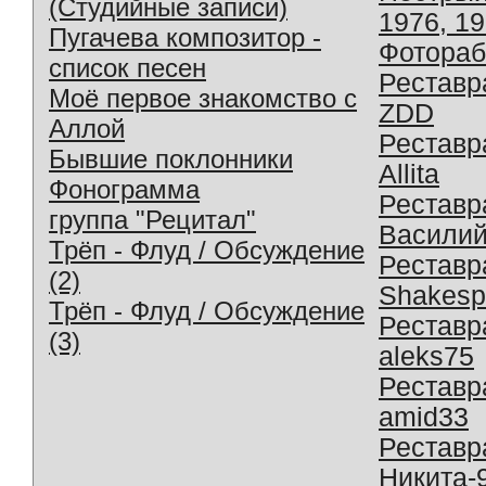
(Студийные записи)
1976, 1
Пугачева композитор -
Фотораб
список песен
Реставр
Моё первое знакомство с
ZDD
Аллой
Реставр
Бывшие поклонники
Allita
Фонограмма
Реставр
группа "Рецитал"
Василий
Трёп - Флуд / Обсуждение
Реставр
(2)
Shakesp
Трёп - Флуд / Обсуждение
Реставр
(3)
aleks75
Реставр
amid33
Реставр
Никита-