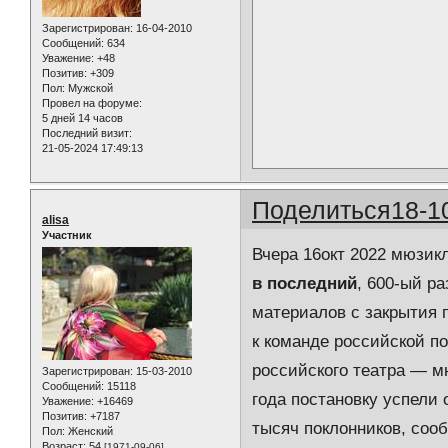
Зарегистрирован
: 16-04-2010
Сообщений:
634
Уважение:
+48
Позитив:
+309
Пол:
Мужской
Провел на форуме:
5 дней 14 часов
Последний визит:
21-05-2024 17:49:13
Поделиться
18-1
alisa
Участник
Вчера 16окт 2022 мюзи
в последний
, 600-ый р
материалов с закрытия 
к команде российской п
российского театра — м
Зарегистрирован
: 15-03-2010
Сообщений:
15118
года постановку успели 
Уважение:
+16469
Позитив:
+7187
тысяч поклонников, соо
Пол:
Женский
Возраст:
54
[1971-09-06]