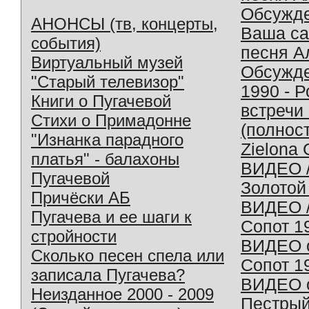
Обсужд
АНОНСЫ (тв, концерты,
Ваша с
события)
песня А
Виртуальный музей
Обсужд
"Старый телевизор"
1990 - 
Книги о Пугачевой
встречи
Стихи о Примадонне
(полнос
"Изнанка парадного
Zielona 
платья" - балахоны
ВИДЕО /
Пугачевой
Золотой
Причёски АБ
ВИДЕО /
Пугачева и ее шаги к
Сопот 1
стройности
ВИДЕО o
Сколько песен спела или
Сопот 1
записала Пугачева?
ВИДЕО o
Неизданное 2000 - 2009
Пестрый