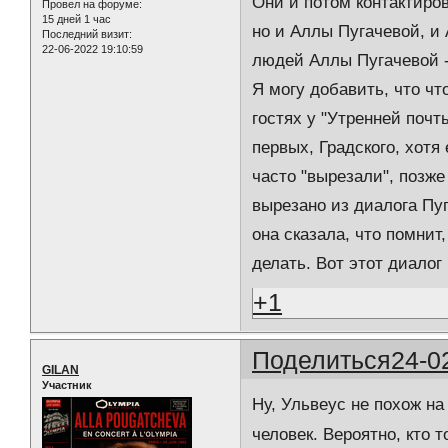
Они и потом контактиров
Провел на форуме:
15 дней 1 час
но и Аллы Пугачевой, и 
Последний визит:
22-06-2022 19:10:59
людей Аллы Пугачевой -
Я могу добавить, что чт
гостях у "Утренней почты
первых, Градского, хотя
часто "вырезали", позже
вырезано из диалога Пуг
она сказала, что помнит
делать. Вот этот диалог
+1
Поделиться
24-0
GILAN
Участник
Ну, Ульвеус не похож н
человек. Вероятно, кто 