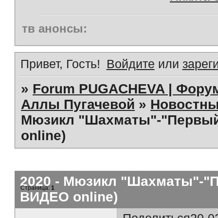
тв анонсы:
Привет, Гость!
Войдите
или
зарег
»
Forum PUGACHEVA | Форум
Аллы Пугачевой
»
Новостны
Мюзикл "Шахматы"-"Первый"
online)
2020 - Мюзикл "Шахматы"-"П
Страница:
1
ВИДЕО online)
Поделиться
20-0