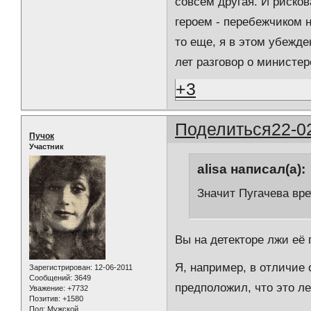
совсем другая. И рисков
героем - перебежчиком н
то еще, я в этом убежде
лет разговор о министер
+3
Поделиться
22-0
Пучок
Участник
alisa написал(а):
Значит Пугачева вре
Вы на детекторе лжи её 
Я, например, в отличие 
Зарегистрирован
: 12-06-2011
Сообщений:
3649
предположил, что это л
Уважение:
+7732
Позитив:
+1580
Пол:
Мужской