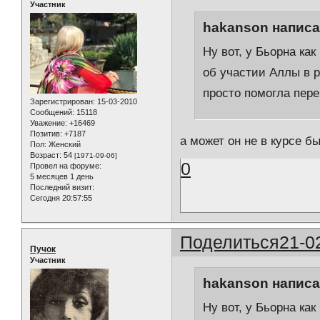
Участник
hakanson написал
Ну вот, у Бьорна ка
об участии Аллы в р
просто помогла пере
Зарегистрирован
: 15-03-2010
Сообщений:
15118
Уважение:
+16469
Позитив:
+7187
а может он не в курсе б
Пол:
Женский
Возраст:
54
[1971-09-06]
0
Провел на форуме:
5 месяцев 1 день
Последний визит:
Сегодня 20:57:55
Поделиться
21-0
Пучок
Участник
hakanson написал
Ну вот, у Бьорна ка