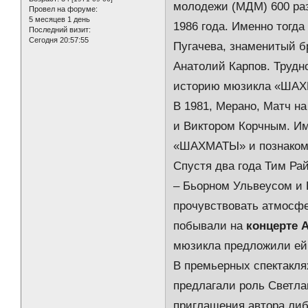
молодежи (МДМ) 600 раз
Провел на форуме:
5 месяцев 1 день
1986 года. Именно тогд
Последний визит:
Сегодня 20:57:55
Пугачева, знаменитый б
Анатолий Карпов. Трудно
историю мюзикла «ША
В 1981, Мерано, Матч н
и Виктором Корчным. Им
«ШАХМАТЫ» и познаком
Спустя два года Тим Р
– Бьорном Ульвеусом и 
прочувствовать атмосфе
побывали на
концерте 
мюзикла предложили ей 
В премьерных спектакля
предлагали роль Светла
приглашения автора либ