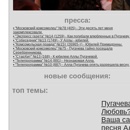
пресса:
• "Московский комсомолец" №78 (405) - Эти десять лет меня
закомплексовали.
• "Экспресс газета" №14 (1259) - Как погибали влюбленные в Пугачеву.
• "Собеседник" №13 (1749) - У Аллы - юбилей.
• "Комсомольская правда" №15т (26965-т) - Юбилей Примадонны.
• "Московский комсомолец" №75 - Пугачева тайно посещала
Серебренникова.
• "СтарХит" №13 (168) - К юбилею Аллы Пугачевой.
• "Телепрограмма" №14 (891) - Незнакомая Алла.
• "Телепрограмма" №10 (887) - Алла Пугачева опять разрешила весну.
новые сообщения:
топ темы:
Пугачев
Любовь
Ваша с
песня А