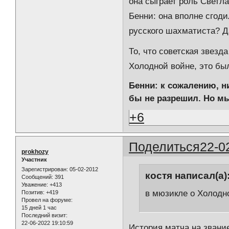
она сыграет роль Светл
Бенни: она вполне сгоди
русского шахматиста? Да
То, что советская звезд
Холодной войне, это бы
Бенни: к сожалению, н
бы не разрешил. Но мы
+6
Поделиться
22-0
prokhozy
Участник
Зарегистрирован
: 05-02-2012
костя написал(а)
Сообщений:
391
Уважение:
+413
в мюзикле о Холодн
Позитив:
+419
Провел на форуме:
15 дней 1 час
Последний визит:
22-06-2022 19:10:59
История матча на звание