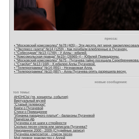
пресса:
• "Московский комсомолец" №78 (405) - Эти десять лет меня закомплексовал
• "Экспресс газета" №14 (1259) - Как погибали влюбленные в Пугачеву.
• "Собеседник" №13 (1749) - У Аллы - юбилей.
• "Комсомольская правда" №15т (26965-т) - Юбилей Примадонны.
• "Московский комсомолец" №75 - Пугачева тайно посещала Серебренникова
• "СтарХит" №13 (168) - К юбилею Аллы Пугачевой.
• "Телепрограмма" №14 (891) - Незнакомая Алла.
• "Телепрограмма" №10 (887) - Алла Пугачева опять разрешила весну.
новые сообщения:
топ темы:
АНОНСЫ (тв, концерты, события)
Виртуальный музей
"Старый телевизор"
Книги о Пугачевой
Стихи о Примадонне
"Изнанка парадного платья" - балахоны Пугачевой
Причёски АБ
Пугачева и ее шаги к стройности
Сколько песен спела или записала Пугачева?
Неизданное 2000 - 2009 (Студийные записи)
Пугачева композитор - список песен
Моё первое знакомство с Аллой