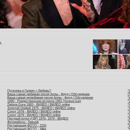
и.
.
Пугачева и Галкин = Любовь?
"
Ваша самая любимая песня Аллы - Флуд / Обсуждение
П
Ваша самая нелюбимая песня Аллы - Флуд / Обсуждение
"
1990 - Рождественские встречи 1991 (полностью)
"
Zielona Gora 1983 - ВИДЕО / ВИДЕО online
"
Золотой Орфей 1975 - ВИДЕО / ВИДЕО online
"
Сопот 1978 - ВИДЕО / ВИДЕО online
"
Сопот 1979 - ВИДЕО / ВИДЕО online
"
Пестрый котел (ГДР) 1976, 1979 - ВИДЕО
"
Фотоработы - Natusik
"
Реставрация ФОТО - ZDD
"
Реставрация ФОТО - Allita
"