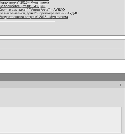
Новая волна" 2015 - Мультитема
Не волнуйтесь, тётя" - АУДИО
Хрен-то вам закат" ("Ангел Алла") - АУДИО
Не высовывайся, дочка" - премьера песни - АУДИО
Рождественские встречи" 2013 - Мультитема
1