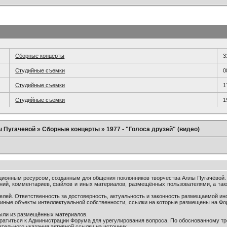
Сборные концерты
3
Студийные съемки
0
Студийные съемки
1
Студийные съемки
1
ы Пугачевой
»
Сборные концерты
»
1977 - "Голоса друзей" (видео)
онным ресурсом, созданным для общения поклонников творчества Аллы Пугачёвой.
ний, комментариев, файлов и иных материалов, размещённых пользователями, а так
лей. Ответственность за достоверность, актуальность и законность размещаемой ин
и иные объекты интеллектуальной собственности, ссылки на которые размещены на Ф
были из размещённых материалов.
братиться к Администрации Форума для урегулирования вопроса. По обоснованному т
тельного указания активной ссылки на источник.