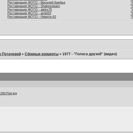
Реставрация ФОТО - Василий Барбье
"
Реставрация ФОТО - Shakespeare
"
Реставрация ФОТО - aleks75
"
Реставрация ФОТО - amid33
"
Реставрация ФОТО - Никита-92
"
ы Пугачевой
»
Сборные концерты
»
1977 - "Голоса друзей" (видео)