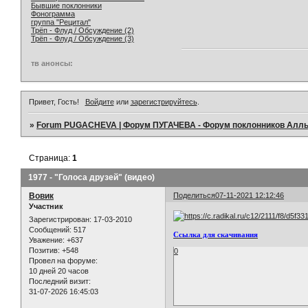
Бывшие поклонники
Фонограмма
группа "Рецитал"
Трёп - Флуд / Обсуждение (2)
Трёп - Флуд / Обсуждение (3)
тв анонсы:
Привет, Гость!
Войдите
или
зарегистрируйтесь
.
»
Forum PUGACHEVA | Форум ПУГАЧЕВА - Форум поклонников Алл
Страница:
1
1977 - "Голоса друзей" (видео)
Вовик
Поделиться
07-11-2021 12:12:46
Участник
Зарегистрирован
: 17-03-2010
Сообщений:
517
Ссылка для скачивания
Уважение:
+637
Позитив:
+548
0
Провел на форуме:
10 дней 20 часов
Последний визит:
31-07-2026 16:45:03