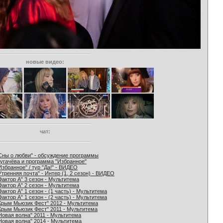
новые видео:
чат:
Сны о любви" - обсуждение программы
угачёва и программа "Избранное"
Избранное" / тур "Да!" - ВИДЕО
Утренняя почта" - Интер (1, 2 сезон) - ВИДЕО
Фактор А" 3 сезон - Мультитема
Фактор А" 2 сезон - Мультитема
Фактор А" 1 сезон - (1 часть) - Мультитема
Фактор А" 1 сезон - (2 часть) - Мультитема
Крым Мьюзик Фест" 2012 - Мультитема
Крым Мьюзик Фест" 2011 - Мультитема
Новая волна" 2011 - Мультитема
Новая волна" 2014 - Мультитема