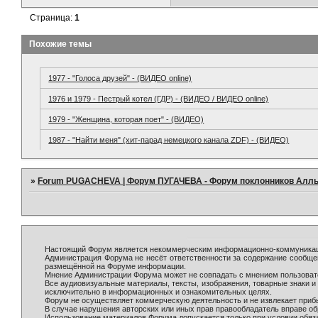
Страница:
1
Похожие темы
1977 - "Голоса друзей" - (ВИДЕО online)
1976 и 1979 - Пестрый котел (ГДР) - (ВИДЕО / ВИДЕО online)
1979 - "Женщина, которая поет" - (ВИДЕО)
1987 - "Найти меня" (хит-парад немецкого канала ZDF) - (ВИДЕО)
»
Forum PUGACHEVA | Форум ПУГАЧЕВА - Форум поклонников Алл
Настоящий Форум является некоммерческим информационно-коммуникаци
Администрация Форума не несёт ответственности за содержание сообще
размещённой на Форуме информации.
Мнение Администрации Форума может не совпадать с мнением пользовате
Все аудиовизуальные материалы, тексты, изображения, товарные знаки 
исключительно в информационных и ознакомительных целях.
Форум не осуществляет коммерческую деятельность и не извлекает при
В случае нарушения авторских или иных прав правообладатель вправе о
Использование материалов Форума допускается только при условии обяза