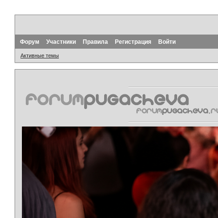
Форум
Участники
Правила
Регистрация
Войти
Активные темы