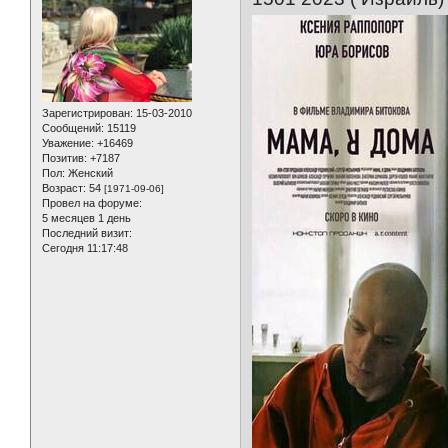
Зарегистрирован
: 15-03-2010
Сообщений:
15119
Уважение:
+16469
Позитив:
+7187
Пол:
Женский
Возраст:
54
[1971-09-06]
Провел на форуме:
5 месяцев 1 день
Последний визит:
Сегодня 11:17:48