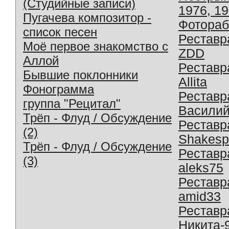
(Студийные записи)
1976, 1
Пугачева композитор -
Фотораб
список песен
Реставр
Моё первое знакомство с
ZDD
Аллой
Реставр
Бывшие поклонники
Allita
Фонограмма
Реставр
группа "Рецитал"
Василий
Трёп - Флуд / Обсуждение
Реставр
(2)
Shakesp
Трёп - Флуд / Обсуждение
Реставр
(3)
aleks75
Реставр
amid33
Реставр
Никита-