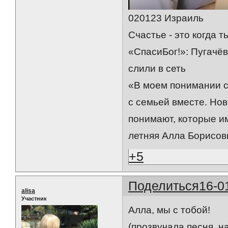
020123 Израиль
Счастье - это когда 
«СпасиБог!»: Пугачё
слили в сеть
«В моем понимании сч
с семьей вместе. Нов
понимают, которые им
летняя Алла Борисов
+5
Поделиться
16-0
alisa
Участник
Алла, мы с тобой!
(прозвучала песня на