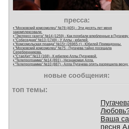
пресса:
• "Московский комсомолец" №78 (405) - Эти десять лет меня
закомплексовали.
• "Экспресс газета" №14 (1259) - Как погибали влюбленные в Пугачеву.
• "Собеседник" №13 (1749) - У Аллы - юбилей.
• "Комсомольская правда" №15т (26965-т) - Юбилей Примадонны.
• "Московский комсомолец" №75 - Пугачева тайно посещала
Серебренникова.
• "СтарХит" №13 (168) - К юбилею Аллы Пугачевой.
• "Телепрограмма" №14 (891) - Незнакомая Алла.
• "Телепрограмма" №10 (887) - Алла Пугачева опять разрешила весну.
новые сообщения:
топ темы:
Пугачев
Любовь
Ваша с
песня А