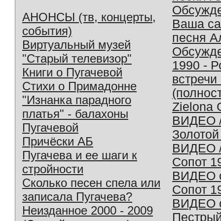
Обсужд
АНОНСЫ (тв, концерты,
Ваша с
события)
песня А
Виртуальный музей
Обсужд
"Старый телевизор"
1990 - 
Книги о Пугачевой
встречи
Стихи о Примадонне
(полнос
"Изнанка парадного
Zielona 
платья" - балахоны
ВИДЕО /
Пугачевой
Золотой
Причёски АБ
ВИДЕО /
Пугачева и ее шаги к
Сопот 1
стройности
ВИДЕО o
Сколько песен спела или
Сопот 1
записала Пугачева?
ВИДЕО o
Неизданное 2000 - 2009
Пестрый