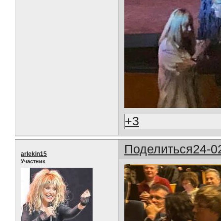
+3
Поделиться
24-0
arlekin15
Участник