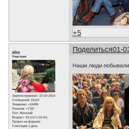
+5
Поделиться
01-0
alisa
Участник
Наши люди побывали
Зарегистрирован
: 15-03-2010
Сообщений:
15119
Уважение:
+16469
Позитив:
+7187
Пол:
Женский
Возраст:
54
[1971-09-06]
Провел на форуме:
5 месяцев 1 день