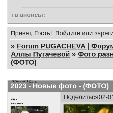
тв анонсы:
Привет, Гость!
Войдите
или
зарег
»
Forum PUGACHEVA | Форум
Аллы Пугачевой
»
Фото раз
(ФОТО)
Страница:
1
2
3
»
2023 - Новые фото - (ФОТО)
Поделиться
02-0
alisa
Участник