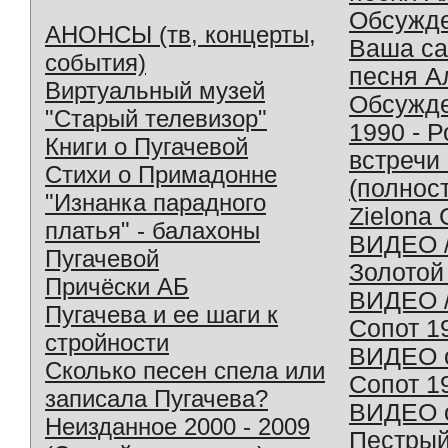
Обсужд
АНОНСЫ (тв, концерты,
Ваша с
события)
песня А
Виртуальный музей
Обсужд
"Старый телевизор"
1990 - 
Книги о Пугачевой
встречи
Стихи о Примадонне
(полнос
"Изнанка парадного
Zielona 
платья" - балахоны
ВИДЕО /
Пугачевой
Золотой
Причёски АБ
ВИДЕО /
Пугачева и ее шаги к
Сопот 1
стройности
ВИДЕО o
Сколько песен спела или
Сопот 1
записала Пугачева?
ВИДЕО o
Неизданное 2000 - 2009
Пестрый