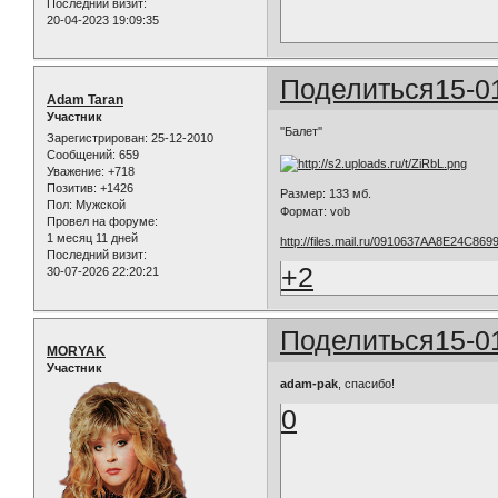
Последний визит:
20-04-2023 19:09:35
Поделиться
15-0
Adam Taran
Участник
''Балет''
Зарегистрирован
: 25-12-2010
Сообщений:
659
Уважение:
+718
Позитив:
+1426
Размер: 133 мб.
Пол:
Мужской
Формат: vob
Провел на форуме:
1 месяц 11 дней
http://files.mail.ru/0910637AA8E24C8
Последний визит:
+2
30-07-2026 22:20:21
Поделиться
15-0
MORYAK
Участник
adam-pak
, спасибо!
0