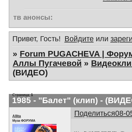
тв анонсы:
Привет, Гость!
Войдите
или
зарег
»
Forum PUGACHEVA | Форум
Аллы Пугачевой
»
Видеокл
(ВИДЕО)
Страница:
1
1985 - "Балет" (клип) - (ВИДЕ
Поделиться
08-0
Allita
Муза ФОРУМА