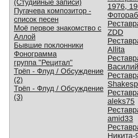
(Студийные записи)
1976, 1
Пугачева композитор -
Фотораб
список песен
Реставр
Моё первое знакомство с
ZDD
Аллой
Реставр
Бывшие поклонники
Allita
Фонограмма
Реставр
группа "Рецитал"
Василий
Трёп - Флуд / Обсуждение
Реставр
(2)
Shakesp
Трёп - Флуд / Обсуждение
Реставр
(3)
aleks75
Реставр
amid33
Реставр
Никита-