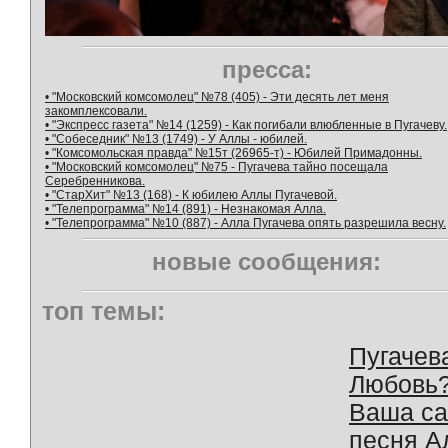
пресса:
• "Московский комсомолец" №78 (405) - Эти десять лет меня
закомплексовали.
• "Экспресс газета" №14 (1259) - Как погибали влюбленные в Пугачеву.
• "Собеседник" №13 (1749) - У Аллы - юбилей.
• "Комсомольская правда" №15т (26965-т) - Юбилей Примадонны.
• "Московский комсомолец" №75 - Пугачева тайно посещала
Серебренникова.
• "СтарХит" №13 (168) - К юбилею Аллы Пугачевой.
• "Телепрограмма" №14 (891) - Незнакомая Алла.
• "Телепрограмма" №10 (887) - Алла Пугачева опять разрешила весну.
новые сообщения:
топ темы:
Пугачев
Любовь
Ваша с
песня А