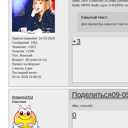
Video: DivX 5 688x568 25.00fps [Stream
Audio: MPEG Audio Layer 3 44100Hz st
Скрытый текст:
Для просмотра скрытого текста
Зарегистрирован
: 14-03-2010
+3
Сообщений:
2353
Уважение:
+1817
Позитив:
+1305
Пол:
Женский
Возраст:
40
[1986-06-10]
Провел на форуме:
1 месяц 3 дня
Последний визит:
03-01-2020 16:08:33
Поделиться
09-0
Grigoriy2312
Участник
Allita, спасибо!
0