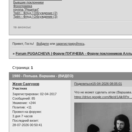
Бывшие поклонники
Фонограмма
группа "Рецитал"
Трёп - Флуд / Обсуждение (2)
Трёп - Флуд / Обсуждение (3)
тв анонсы:
Привет, Гость!
Войдите
или
зарегистрируйтесь
.
»
Forum PUGACHEVA | Форум ПУГАЧЕВА - Форум поклонников Алл
Страница:
1
1980 - Польша. Варшава - (ВИДЕО)
Женя Саргунов
Поделиться
15-04-2026 08:05:01
Участник
Что не может сделать атом (Варшава.
Зарегистрирован
: 02-04-2017
https://drive.google.com/file/d/1AlkRPq
Сообщений:
85
Уважение:
+244
Позитив:
+11
Провел на форуме:
3 дня 7 часов
Последний визит:
28-07-2026 00:50:41