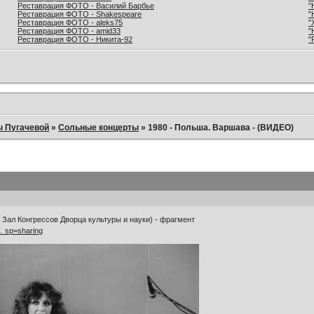
Реставрация ФОТО - Василий Барбье
"
Реставрация ФОТО - Shakespeare
"
Реставрация ФОТО - aleks75
"
Реставрация ФОТО - amid33
"
Реставрация ФОТО - Никита-92
"
ы Пугачевой
»
Сольные концерты
»
1980 - Польша. Варшава - (ВИДЕО)
 Зал Конгрессов Дворца культуры и науки) - фрагмент
 … sp=sharing