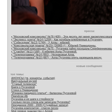
пресса:
• "Московский комсомолец" №78 (405) - Эти десять лет меня закомплексовал
• "Экспресс газета" №14 (1259) - Как погибали влюбленные в Пугачеву.
• "Собеседник" №13 (1749) - У Аллы - юбилей.
• "Комсомольская правда" №15т (26965-т) - Юбилей Примадонны.
• "Московский комсомолец" №75 - Пугачева тайно посещала Серебренникова
• "СтарХит" №13 (168) - К юбилею Аллы Пугачевой.
• "Телепрограмма" №14 (891) - Незнакомая Алла.
• "Телепрограмма" №10 (887) - Алла Пугачева опять разрешила весну.
новые сообщения:
топ темы:
АНОНСЫ (тв, концерты, события)
Виртуальный музей
"Старый телевизор"
Книги о Пугачевой
Стихи о Примадонне
"Изнанка парадного платья" - балахоны Пугачевой
Причёски АБ
Пугачева и ее шаги к стройности
Сколько песен спела или записала Пугачева?
Неизданное 2000 - 2009 (Студийные записи)
Пугачева композитор - список песен
Моё первое знакомство с Аллой