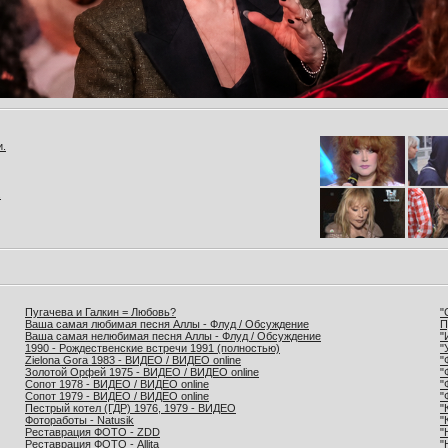
и.
.
Пугачева и Галкин = Любовь?
"
Ваша самая любимая песня Аллы - Флуд / Обсуждение
П
Ваша самая нелюбимая песня Аллы - Флуд / Обсуждение
"
1990 - Рождественские встречи 1991 (полностью)
"
Zielona Gora 1983 - ВИДЕО / ВИДЕО online
"
Золотой Орфей 1975 - ВИДЕО / ВИДЕО online
"
Сопот 1978 - ВИДЕО / ВИДЕО online
"
Сопот 1979 - ВИДЕО / ВИДЕО online
"
Пестрый котел (ГДР) 1976, 1979 - ВИДЕО
"
Фотоработы - Natusik
"
Реставрация ФОТО - ZDD
"
Реставрация ФОТО - Allita
"