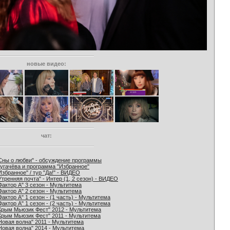
новые видео:
чат:
Сны о любви" - обсуждение программы
угачёва и программа "Избранное"
Избранное" / тур "Да!" - ВИДЕО
Утренняя почта" - Интер (1, 2 сезон) - ВИДЕО
Фактор А" 3 сезон - Мультитема
Фактор А" 2 сезон - Мультитема
Фактор А" 1 сезон - (1 часть) - Мультитема
Фактор А" 1 сезон - (2 часть) - Мультитема
Крым Мьюзик Фест" 2012 - Мультитема
Крым Мьюзик Фест" 2011 - Мультитема
Новая волна" 2011 - Мультитема
Новая волна" 2014 - Мультитема