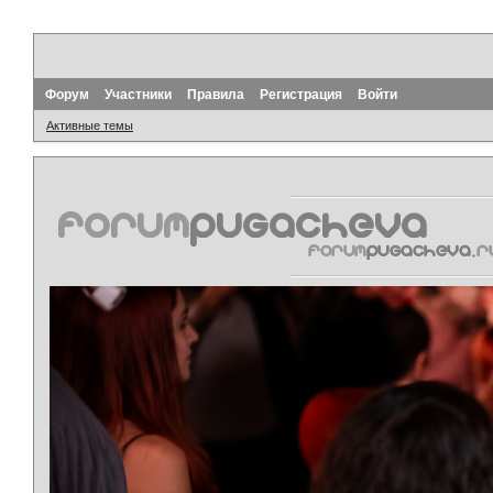
Форум
Участники
Правила
Регистрация
Войти
Активные темы