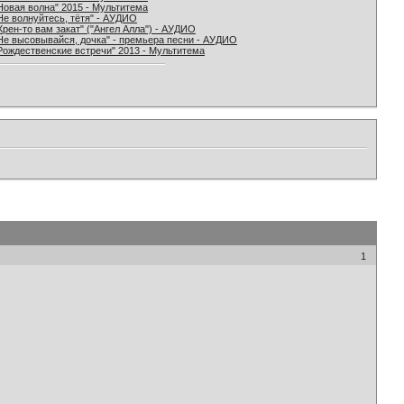
Новая волна" 2015 - Мультитема
Не волнуйтесь, тётя" - АУДИО
Хрен-то вам закат" ("Ангел Алла") - АУДИО
Не высовывайся, дочка" - премьера песни - АУДИО
Рождественские встречи" 2013 - Мультитема
1