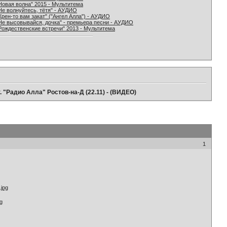
Новая волна" 2015 - Мультитема
Не волнуйтесь, тётя" - АУДИО
Хрен-то вам закат" ("Ангел Алла") - АУДИО
Не высовывайся, дочка" - премьера песни - АУДИО
Рождественские встречи" 2013 - Мультитема
. "Радио Алла" Ростов-на-Д (22.11) - (ВИДЕО)
1