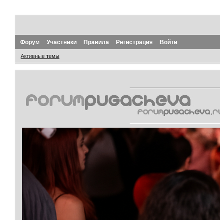
Форум
Участники
Правила
Регистрация
Войти
Активные темы