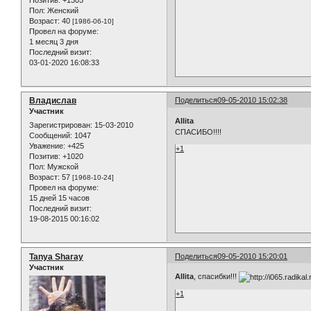
Позитив:
+1305
Пол:
Женский
Возраст:
40
[1986-06-10]
Провел на форуме:
1 месяц 3 дня
Последний визит:
03-01-2020 16:08:33
Владислав
Поделиться
09-05-2010 15:02:38
Участник
Allita
Зарегистрирован
: 15-03-2010
СПАСИБО!!!!
Сообщений:
1047
Уважение:
+425
+1
Позитив:
+1020
Пол:
Мужской
Возраст:
57
[1968-10-24]
Провел на форуме:
15 дней 15 часов
Последний визит:
19-08-2015 00:16:02
Tanya Sharay
Поделиться
09-05-2010 15:20:01
Участник
Allita
, спасибки!!!
+1