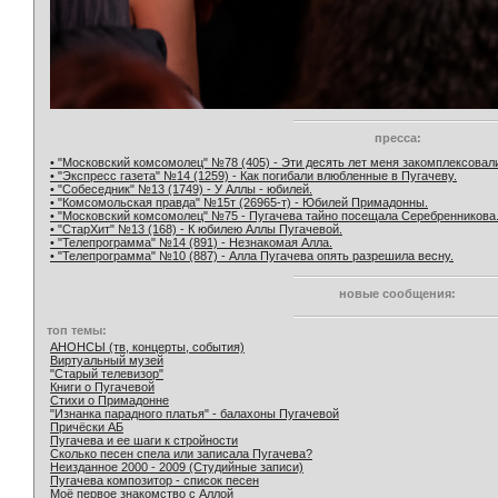
пресса:
• "Московский комсомолец" №78 (405) - Эти десять лет меня закомплексовал
• "Экспресс газета" №14 (1259) - Как погибали влюбленные в Пугачеву.
• "Собеседник" №13 (1749) - У Аллы - юбилей.
• "Комсомольская правда" №15т (26965-т) - Юбилей Примадонны.
• "Московский комсомолец" №75 - Пугачева тайно посещала Серебренникова
• "СтарХит" №13 (168) - К юбилею Аллы Пугачевой.
• "Телепрограмма" №14 (891) - Незнакомая Алла.
• "Телепрограмма" №10 (887) - Алла Пугачева опять разрешила весну.
новые сообщения:
топ темы:
АНОНСЫ (тв, концерты, события)
Виртуальный музей
"Старый телевизор"
Книги о Пугачевой
Стихи о Примадонне
"Изнанка парадного платья" - балахоны Пугачевой
Причёски АБ
Пугачева и ее шаги к стройности
Сколько песен спела или записала Пугачева?
Неизданное 2000 - 2009 (Студийные записи)
Пугачева композитор - список песен
Моё первое знакомство с Аллой