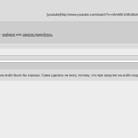
[youtube]http://www.youtube.com/watch?v=n5n4t8r1rMU&hd=
 -
войдите
или
зарегистрируйтесь
.
на мэйл было бы хорошо. Сама сделать не могу, потому, что при загрузке на мэйл ско