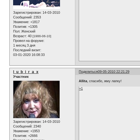
Зарегистрирован
: 14-03-2010
Сообщений:
2353
Уважение:
+1817
Позитив:
+1305
Пол:
Женский
Возраст:
40
[1986-06-10]
Провел на форуме:
1 месяц 3 дня
Последний визит:
03-01-2020 16:08:33
l_u_b_i_r_a_x
Поделиться
09-05-2010 22:21:29
Участник
Allita
, спасибо, жму лапку!
+1
Зарегистрирован
: 14-03-2010
Сообщений:
2340
Уважение:
+1953
Позитив:
+2666