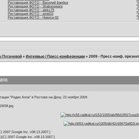
Реставрация ФОТО - Василий Барбье
"
Реставрация ФОТО - Shakespeare
"
Реставрация ФОТО - aleks75
"
Реставрация ФОТО - amid33
"
Реставрация ФОТО - Никита-92
"
ы Пугачевой
»
Интервью / Пресс-конференции
»
2009 - Пресс-конф. презент
ДЕО)
ации "Радио Алла" в Ростове-на-Дону. 22 ноября 2009
) 2007 Google Inc. v08.13.2007.]
(C) 2007 Google Inc. v08.13.2007.]