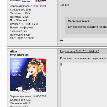
135 Мб.
Зарегистрирован
: 14-03-2010
Сообщений:
2353
Уважение:
+1817
Позитив:
+1305
Пол:
Женский
Скрытый текст:
Возраст:
40
[1986-06-10]
Для просмотра скрытого текста
Провел на форуме:
1 месяц 3 дня
Последний визит:
03-01-2020 16:08:33
+3
Allita
Поделиться
09-05-2010 14:43:27
Муза ФОРУМА
Если кто-то из скачавших перезальет 
0
Зарегистрирован
: 14-03-2010
Сообщений:
2353
Уважение:
+1817