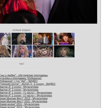
новые видео:
чат:
Сны о любви" - обсуждение программы
угачёва и программа "Избранное"
Избранное" / тур "Да!" - ВИДЕО
Утренняя почта" - Интер (1, 2 сезон) - ВИДЕО
Фактор А" 3 сезон - Мультитема
Фактор А" 2 сезон - Мультитема
Фактор А" 1 сезон - (1 часть) - Мультитема
Фактор А" 1 сезон - (2 часть) - Мультитема
Крым Мьюзик Фест" 2012 - Мультитема
Крым Мьюзик Фест" 2011 - Мультитема
Новая волна" 2011 - Мультитема
Новая волна" 2014 - Мультитема