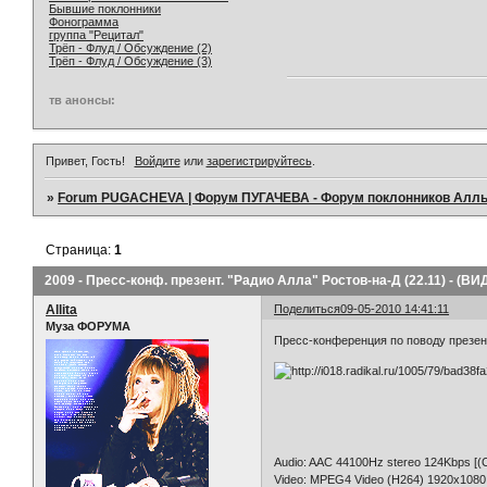
Бывшие поклонники
Фонограмма
группа "Рецитал"
Трёп - Флуд / Обсуждение (2)
Трёп - Флуд / Обсуждение (3)
тв анонсы:
Привет, Гость!
Войдите
или
зарегистрируйтесь
.
»
Forum PUGACHEVA | Форум ПУГАЧЕВА - Форум поклонников Алл
Страница:
1
2009 - Пресс-конф. презент. "Радио Алла" Ростов-на-Д (22.11) - (ВИ
Allita
Поделиться
09-05-2010 14:41:11
Муза ФОРУМА
Пресс-конференция по поводу презент
Audio: AAC 44100Hz stereo 124Kbps [(C
Video: MPEG4 Video (H264) 1920x1080 [