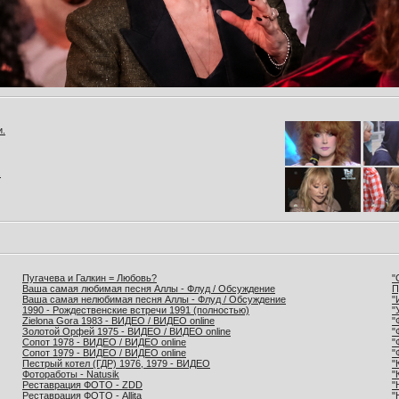
и.
.
Пугачева и Галкин = Любовь?
"
Ваша самая любимая песня Аллы - Флуд / Обсуждение
П
Ваша самая нелюбимая песня Аллы - Флуд / Обсуждение
"
1990 - Рождественские встречи 1991 (полностью)
"
Zielona Gora 1983 - ВИДЕО / ВИДЕО online
"
Золотой Орфей 1975 - ВИДЕО / ВИДЕО online
"
Сопот 1978 - ВИДЕО / ВИДЕО online
"
Сопот 1979 - ВИДЕО / ВИДЕО online
"
Пестрый котел (ГДР) 1976, 1979 - ВИДЕО
"
Фотоработы - Natusik
"
Реставрация ФОТО - ZDD
"
Реставрация ФОТО - Allita
"