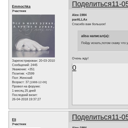
Поделиться
11-0
Emmochka
Участник
Alex-1984
parALLAx
Спасибо вам большое!
alisa написал(а):
Пойду искать,потом скажу что 
Очень жду!
Зарегистрирован
: 20-03-2010
Сообщений:
2445
0
Уважение:
+351
Позитив:
+2599
Пол:
Женский
Возраст:
37
[1988-12-06]
Провел на форуме:
1 месяц 25 дней
Последний визит:
26-04-2018 19:37:27
Поделиться
11-0
Eli
Участник
Alex-1984