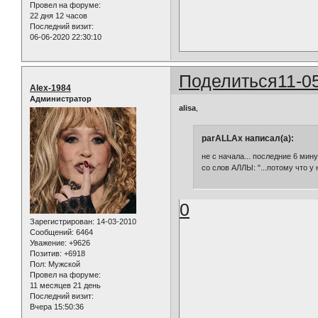
Провел на форуме:
22 дня 12 часов
Последний визит:
06-06-2020 22:30:10
Поделиться
11-0
Alex-1984
Администратор
alisa
,
parALLAx написал(а):
не с начала... последние 6 минут
со слов АЛЛЫ: "...потому что у 
0
Зарегистрирован
: 14-03-2010
Сообщений:
6464
Уважение:
+9626
Позитив:
+6918
Пол:
Мужской
Провел на форуме:
11 месяцев 21 день
Последний визит:
Вчера 15:50:36