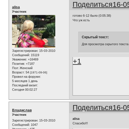
Поделиться
16-0
alisa
Участник
готово 6-12 было (0:05:38)
Что уж есть
Скрытый текст:
Для просмотра скрытого текста
Зарегистрирован
: 15-03-2010
Сообщений:
15119
+1
Уважение:
+16469
Позитив:
+7187
Пол:
Женский
Возраст:
54
[1971-09-06]
Провел на форуме:
5 месяцев 1 день
Последний визит:
Сегодня 00:02:27
Поделиться
16-0
Владислав
Участник
alisa
Зарегистрирован
: 15-03-2010
Спасибо!!!
Сообщений:
1047
Уважение:
+425