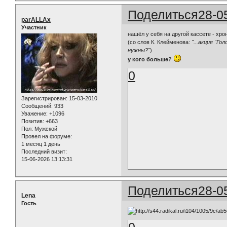
Поделиться
28-0
parALLAx
Участник
нашёл у себя на другой кассете - хро
(со слов К. Клейменова:
"...акция "Г
нужны?"
)
у кого больше?
0
Зарегистрирован
: 15-03-2010
Сообщений:
933
Уважение:
+1096
Позитив:
+663
Пол:
Мужской
Провел на форуме:
1 месяц 1 день
Последний визит:
15-06-2026 13:13:31
Поделиться
28-0
Lena
Гость
0