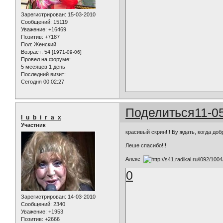
Зарегистрирован
: 15-03-2010
Сообщений:
15119
Уважение:
+16469
Позитив:
+7187
Пол:
Женский
Возраст:
54
[1971-09-06]
Провел на форуме:
5 месяцев 1 день
Последний визит:
Сегодня 00:02:27
Поделиться
11-0
l_u_b_i_r_a_x
Участник
красивый скрин!!! Бу ждать, когда доб
Леше спасибо!!!
Алекс
0
Зарегистрирован
: 14-03-2010
Сообщений:
2340
Уважение:
+1953
Позитив:
+2666