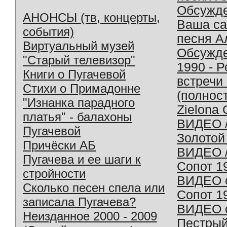
Обсужд
АНОНСЫ (тв, концерты,
Ваша с
события)
песня А
Виртуальный музей
Обсужд
"Старый телевизор"
1990 - 
Книги о Пугачевой
встречи
Стихи о Примадонне
(полнос
"Изнанка парадного
Zielona 
платья" - балахоны
ВИДЕО /
Пугачевой
Золотой
Причёски АБ
ВИДЕО /
Пугачева и ее шаги к
Сопот 1
стройности
ВИДЕО o
Сколько песен спела или
Сопот 1
записала Пугачева?
ВИДЕО o
Неизданное 2000 - 2009
Пестрый