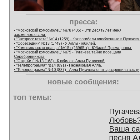
пресса:
• "Московский комсомолец" №78 (405) - Эти десять лет меня
закомплексовали.
• "Экспресс газета" №14 (1259) - Как погибали влюбленные в Пугачеву.
• "Собеседник" №13 (1749) - У Аллы - юбилей.
• "Комсомольская правда" №15т (26965-т) - Юбилей Примадонны.
• "Московский комсомолец" №75 - Пугачева тайно посещала
Серебренникова.
• "СтарХит" №13 (168) - К юбилею Аллы Пугачевой.
• "Телепрограмма" №14 (891) - Незнакомая Алла.
• "Телепрограмма" №10 (887) - Алла Пугачева опять разрешила весну.
новые сообщения:
топ темы:
Пугачев
Любовь
Ваша с
песня А