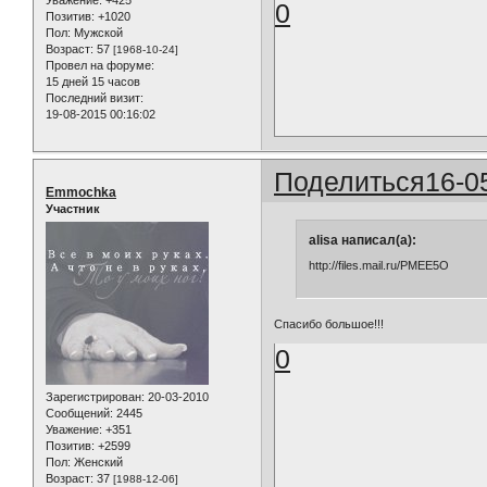
0
Позитив:
+1020
Пол:
Мужской
Возраст:
57
[1968-10-24]
Провел на форуме:
15 дней 15 часов
Последний визит:
19-08-2015 00:16:02
Поделиться
16-0
Emmochka
Участник
alisa написал(а):
http://files.mail.ru/PMEE5O
Спасибо большое!!!
0
Зарегистрирован
: 20-03-2010
Сообщений:
2445
Уважение:
+351
Позитив:
+2599
Пол:
Женский
Возраст:
37
[1988-12-06]