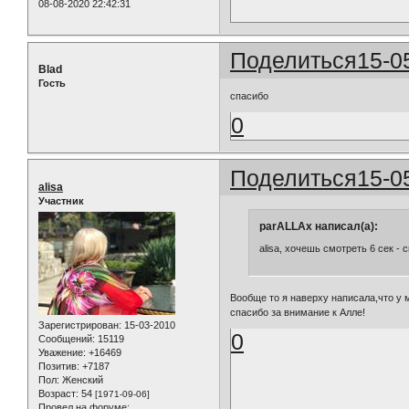
08-08-2020 22:42:31
Поделиться
15-0
Blad
Гость
спасибо
0
Поделиться
15-0
alisa
Участник
parALLAx написал(а):
alisa, хочешь смотреть 6 сек -
Вообще то я наверху написала,что у 
спасибо за внимание к Алле!
Зарегистрирован
: 15-03-2010
0
Сообщений:
15119
Уважение:
+16469
Позитив:
+7187
Пол:
Женский
Возраст:
54
[1971-09-06]
Провел на форуме: