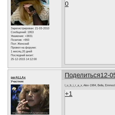
0
Зарегистрирован
: 21-03-2010
Сообщений:
1953
Уважение:
+3831
Позитив:
+993
Пол:
Женский
Провел на форуме:
1 месяц 20 дней
Последний визит:
25-12-2015 14:12:00
Поделиться
12-0
parALLAx
Участник
l_u_b_i_r_a_x, Alex-1984, Bella, Emmo
+1