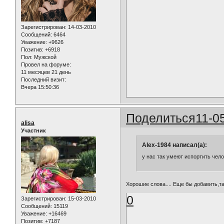
Зарегистрирован
: 14-03-2010
Сообщений:
6464
Уважение:
+9626
Позитив:
+6918
Пол:
Мужской
Провел на форуме:
11 месяцев 21 день
Последний визит:
Вчера 15:50:36
Поделиться
11-0
alisa
Участник
Alex-1984 написал(а):
у нас так умеют испортить чело
Хорошие слова.... Еще бы добавить,т
0
Зарегистрирован
: 15-03-2010
Сообщений:
15119
Уважение:
+16469
Позитив:
+7187