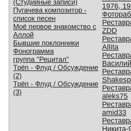
(Студийные записи)
1976, 1
Пугачева композитор -
Фотораб
список песен
Реставр
Моё первое знакомство с
ZDD
Аллой
Реставр
Бывшие поклонники
Allita
Фонограмма
Реставр
группа "Рецитал"
Василий
Трёп - Флуд / Обсуждение
Реставр
(2)
Shakesp
Трёп - Флуд / Обсуждение
Реставр
(3)
aleks75
Реставр
amid33
Реставр
Никита-