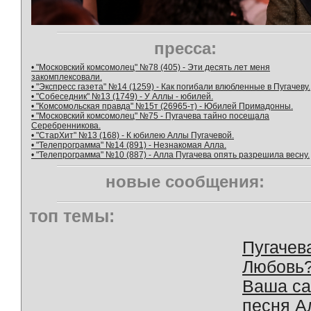
пресса:
• "Московский комсомолец" №78 (405) - Эти десять лет меня
закомплексовали.
• "Экспресс газета" №14 (1259) - Как погибали влюбленные в Пугачеву.
• "Собеседник" №13 (1749) - У Аллы - юбилей.
• "Комсомольская правда" №15т (26965-т) - Юбилей Примадонны.
• "Московский комсомолец" №75 - Пугачева тайно посещала
Серебренникова.
• "СтарХит" №13 (168) - К юбилею Аллы Пугачевой.
• "Телепрограмма" №14 (891) - Незнакомая Алла.
• "Телепрограмма" №10 (887) - Алла Пугачева опять разрешила весну.
новые сообщения:
топ темы:
Пугачев
Любовь
Ваша с
песня А