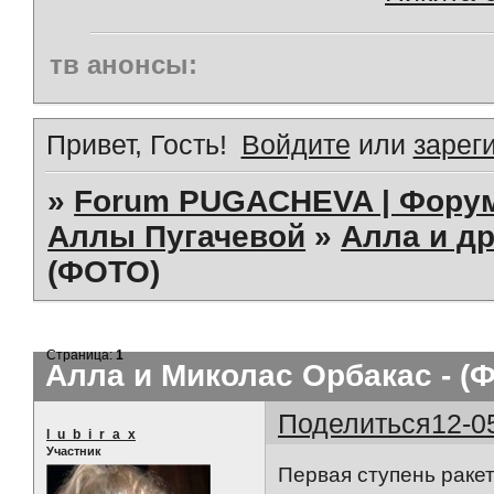
тв анонсы:
Привет, Гость!
Войдите
или
зарег
»
Forum PUGACHEVA | Форум
Аллы Пугачевой
»
Алла и др
(ФОТО)
Страница:
1
Алла и Миколас Орбакас - (
Поделиться
12-0
l_u_b_i_r_a_x
Участник
Первая ступень ракет