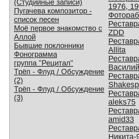
(Студийные записи)
1976, 1
Пугачева композитор -
Фотораб
список песен
Реставр
Моё первое знакомство с
ZDD
Аллой
Реставр
Бывшие поклонники
Allita
Фонограмма
Реставр
группа "Рецитал"
Василий
Трёп - Флуд / Обсуждение
Реставр
(2)
Shakesp
Трёп - Флуд / Обсуждение
Реставр
(3)
aleks75
Реставр
amid33
Реставр
Никита-