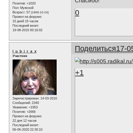
Спасибо!
Позитив:
+1020
Пол:
Мужской
0
Возраст:
57
[1968-10-24]
Провел на форуме:
15 дней 15 часов
Последний визит:
19-08-2015 00:16:02
Поделиться
17-0
l_u_b_i_r_a_x
Участник
+1
Зарегистрирован
: 14-03-2010
Сообщений:
2340
Уважение:
+1953
Позитив:
+2666
Провел на форуме:
22 дня 12 часов
Последний визит:
06-06-2020 22:30:10