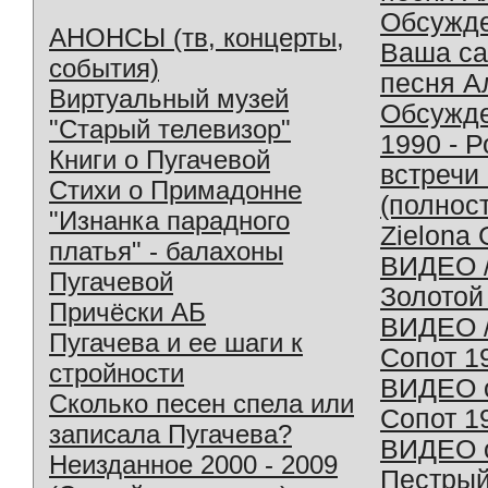
Обсужд
АНОНСЫ (тв, концерты,
Ваша с
события)
песня А
Виртуальный музей
Обсужд
"Старый телевизор"
1990 - 
Книги о Пугачевой
встречи
Стихи о Примадонне
(полнос
"Изнанка парадного
Zielona 
платья" - балахоны
ВИДЕО /
Пугачевой
Золотой
Причёски АБ
ВИДЕО /
Пугачева и ее шаги к
Сопот 1
стройности
ВИДЕО o
Сколько песен спела или
Сопот 1
записала Пугачева?
ВИДЕО o
Неизданное 2000 - 2009
Пестрый