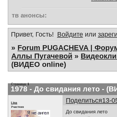
тв анонсы:
Привет, Гость!
Войдите
или
зарег
»
Forum PUGACHEVA | Форум
Аллы Пугачевой
»
Видеокл
(ВИДЕО online)
Страница:
1
1978 - До свидания лето - (В
Поделиться
13-0
Lipa
Участник
До свидания лето