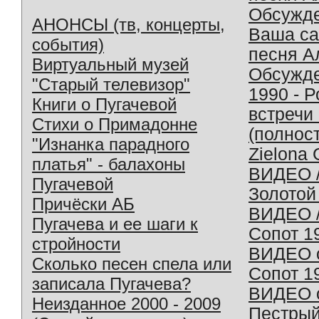
Обсужд
АНОНСЫ (тв, концерты,
Ваша с
события)
песня А
Виртуальный музей
Обсужд
"Старый телевизор"
1990 - 
Книги о Пугачевой
встречи
Стихи о Примадонне
(полнос
"Изнанка парадного
Zielona 
платья" - балахоны
ВИДЕО /
Пугачевой
Золотой
Причёски АБ
ВИДЕО /
Пугачева и ее шаги к
Сопот 1
стройности
ВИДЕО o
Сколько песен спела или
Сопот 1
записала Пугачева?
ВИДЕО o
Неизданное 2000 - 2009
Пестрый