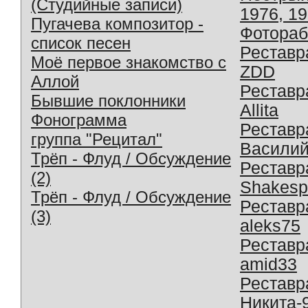
(Студийные записи)
1976, 1
Пугачева композитор -
Фотораб
список песен
Реставр
Моё первое знакомство с
ZDD
Аллой
Реставр
Бывшие поклонники
Allita
Фонограмма
Реставр
группа "Рецитал"
Василий
Трёп - Флуд / Обсуждение
Реставр
(2)
Shakesp
Трёп - Флуд / Обсуждение
Реставр
(3)
aleks75
Реставр
amid33
Реставр
Никита-