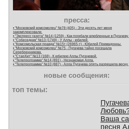
пресса:
• "Московский комсомолец" №78 (405) - Эти десять лет меня
закомплексовали.
• "Экспресс газета" №14 (1259) - Как погибали влюбленные в Пугачеву.
• "Собеседник" №13 (1749) - У Аллы - юбилей.
• "Комсомольская правда" №15т (26965-т) - Юбилей Примадонны.
• "Московский комсомолец" №75 - Пугачева тайно посещала
Серебренникова.
• "СтарХит" №13 (168) - К юбилею Аллы Пугачевой.
• "Телепрограмма" №14 (891) - Незнакомая Алла.
• "Телепрограмма" №10 (887) - Алла Пугачева опять разрешила весну.
новые сообщения:
топ темы:
Пугачев
Любовь
Ваша с
песня А