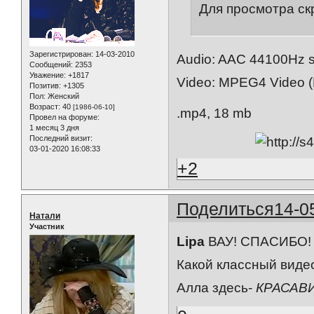
Для просмотра ск
Зарегистрирован
: 14-03-2010
Audio: AAC 44100Hz st
Сообщений:
2353
Уважение:
+1817
Video: MPEG4 Video (H
Позитив:
+1305
Пол:
Женский
Возраст:
40
[1986-06-10]
.mp4, 18 mb
Провел на форуме:
1 месяц 3 дня
Последний визит:
03-01-2020 16:08:33
+2
Поделиться
14-0
Натали
Участник
Lipa
ВАУ! СПАСИБО!
Какой классный видео
Алла здесь-
КРАСАВ