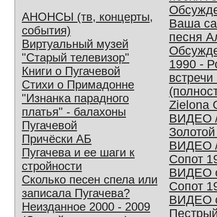
Обсужд
АНОНСЫ (тв, концерты,
Ваша с
события)
песня А
Виртуальный музей
Обсужд
"Старый телевизор"
1990 - 
Книги о Пугачевой
встречи
Стихи о Примадонне
(полнос
"Изнанка парадного
Zielona 
платья" - балахоны
ВИДЕО /
Пугачевой
Золотой
Причёски АБ
ВИДЕО /
Пугачева и ее шаги к
Сопот 1
стройности
ВИДЕО o
Сколько песен спела или
Сопот 1
записала Пугачева?
ВИДЕО o
Неизданное 2000 - 2009
Пестрый