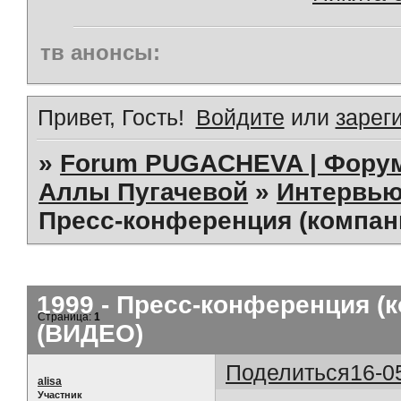
тв анонсы:
Привет, Гость!
Войдите
или
зарег
»
Forum PUGACHEVA | Форум
Аллы Пугачевой
»
Интервью
Пресс-конференция (компан
1999 - Пресс-конференция (
Страница:
1
(ВИДЕО)
Поделиться
16-0
alisa
Участник