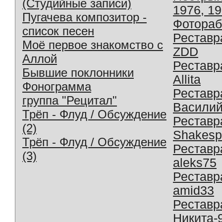
(Студийные записи)
1976, 1
Пугачева композитор -
Фотораб
список песен
Реставр
Моё первое знакомство с
ZDD
Аллой
Реставр
Бывшие поклонники
Allita
Фонограмма
Реставр
группа "Рецитал"
Василий
Трёп - Флуд / Обсуждение
Реставр
(2)
Shakesp
Трёп - Флуд / Обсуждение
Реставр
(3)
aleks75
Реставр
amid33
Реставр
Никита-