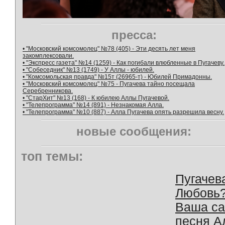
пресса:
• "Московский комсомолец" №78 (405) - Эти десять лет меня
закомплексовали.
• "Экспресс газета" №14 (1259) - Как погибали влюбленные в Пугачеву.
• "Собеседник" №13 (1749) - У Аллы - юбилей.
• "Комсомольская правда" №15т (26965-т) - Юбилей Примадонны.
• "Московский комсомолец" №75 - Пугачева тайно посещала
Серебренникова.
• "СтарХит" №13 (168) - К юбилею Аллы Пугачевой.
• "Телепрограмма" №14 (891) - Незнакомая Алла.
• "Телепрограмма" №10 (887) - Алла Пугачева опять разрешила весну.
новые сообщения:
топ темы:
Пугачев
Любовь
Ваша с
песня А