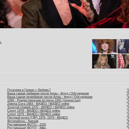
и.
.
Пугачева и Галкин = Любовь?
"
Ваша самая любимая песня Аллы - Флуд / Обсуждение
П
Ваша самая нелюбимая песня Аллы - Флуд / Обсуждение
"
1990 - Рождественские встречи 1991 (полностью)
"
Zielona Gora 1983 - ВИДЕО / ВИДЕО online
"
Золотой Орфей 1975 - ВИДЕО / ВИДЕО online
"
Сопот 1978 - ВИДЕО / ВИДЕО online
"
Сопот 1979 - ВИДЕО / ВИДЕО online
"
Пестрый котел (ГДР) 1976, 1979 - ВИДЕО
"
Фотоработы - Natusik
"
Реставрация ФОТО - ZDD
"
Реставрация ФОТО - Allita
"