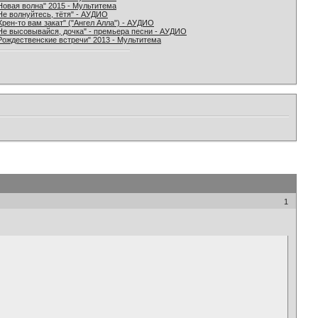
Новая волна" 2015 - Мультитема
Не волнуйтесь, тётя" - АУДИО
Хрен-то вам закат" ("Ангел Алла") - АУДИО
Не высовывайся, дочка" - премьера песни - АУДИО
Рождественские встречи" 2013 - Мультитема
1