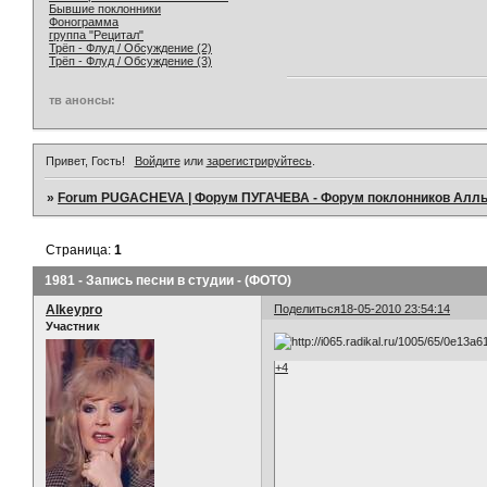
Бывшие поклонники
Фонограмма
группа "Рецитал"
Трёп - Флуд / Обсуждение (2)
Трёп - Флуд / Обсуждение (3)
тв анонсы:
Привет, Гость!
Войдите
или
зарегистрируйтесь
.
»
Forum PUGACHEVA | Форум ПУГАЧЕВА - Форум поклонников Алл
Страница:
1
1981 - Запись песни в студии - (ФОТО)
Alkeypro
Поделиться
18-05-2010 23:54:14
Участник
+4