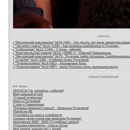
пресса:
• "Московский комсомолец" №78 (405) - Эти десять лет меня закомплексовал
• "Экспресс газета" №14 (1259) - Как погибали влюбленные в Пугачеву.
• "Собеседник" №13 (1749) - У Аллы - юбилей.
• "Комсомольская правда" №15т (26965-т) - Юбилей Примадонны.
• "Московский комсомолец" №75 - Пугачева тайно посещала Серебренникова
• "СтарХит" №13 (168) - К юбилею Аллы Пугачевой.
• "Телепрограмма" №14 (891) - Незнакомая Алла.
• "Телепрограмма" №10 (887) - Алла Пугачева опять разрешила весну.
новые сообщения:
топ темы:
АНОНСЫ (тв, концерты, события)
Виртуальный музей
"Старый телевизор"
Книги о Пугачевой
Стихи о Примадонне
"Изнанка парадного платья" - балахоны Пугачевой
Причёски АБ
Пугачева и ее шаги к стройности
Сколько песен спела или записала Пугачева?
Неизданное 2000 - 2009 (Студийные записи)
Пугачева композитор - список песен
Моё первое знакомство с Аллой