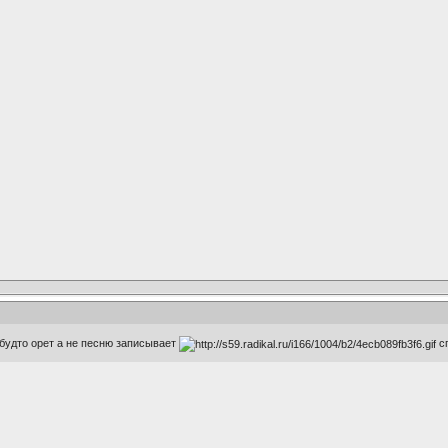
будто орет а не песню записывает
сп