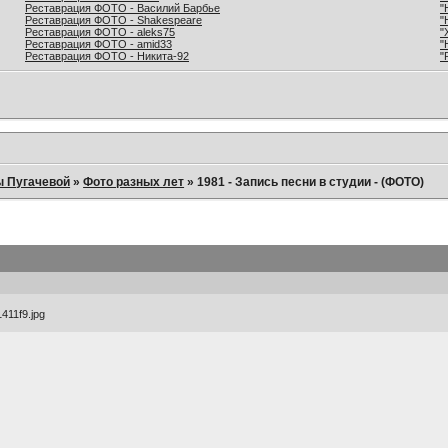
Реставрация ФОТО - Василий Барбье
"
Реставрация ФОТО - Shakespeare
"
Реставрация ФОТО - aleks75
"
Реставрация ФОТО - amid33
"
Реставрация ФОТО - Никита-92
"
ы Пугачевой
»
Фото разных лет
»
1981 - Запись песни в студии - (ФОТО)