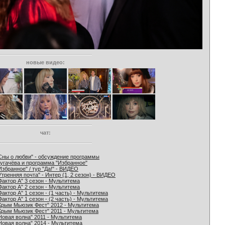
новые видео:
чат:
Сны о любви" - обсуждение программы
угачёва и программа "Избранное"
Избранное" / тур "Да!" - ВИДЕО
Утренняя почта" - Интер (1, 2 сезон) - ВИДЕО
Фактор А" 3 сезон - Мультитема
Фактор А" 2 сезон - Мультитема
Фактор А" 1 сезон - (1 часть) - Мультитема
Фактор А" 1 сезон - (2 часть) - Мультитема
Крым Мьюзик Фест" 2012 - Мультитема
Крым Мьюзик Фест" 2011 - Мультитема
Новая волна" 2011 - Мультитема
Новая волна" 2014 - Мультитема