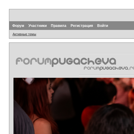
Форум
Участники
Правила
Регистрация
Войти
Активные темы