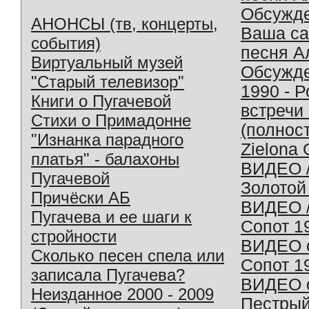
Обсужд
АНОНСЫ (тв, концерты,
Ваша с
события)
песня А
Виртуальный музей
Обсужд
"Старый телевизор"
1990 - 
Книги о Пугачевой
встречи
Стихи о Примадонне
(полнос
"Изнанка парадного
Zielona 
платья" - балахоны
ВИДЕО /
Пугачевой
Золотой
Причёски АБ
ВИДЕО /
Пугачева и ее шаги к
Сопот 1
стройности
ВИДЕО o
Сколько песен спела или
Сопот 1
записала Пугачева?
ВИДЕО o
Неизданное 2000 - 2009
Пестрый