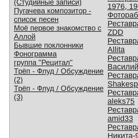
(Студийные записи)
1976, 1
Пугачева композитор -
Фотораб
список песен
Реставр
Моё первое знакомство с
ZDD
Аллой
Реставр
Бывшие поклонники
Allita
Фонограмма
Реставр
группа "Рецитал"
Василий
Трёп - Флуд / Обсуждение
Реставр
(2)
Shakesp
Трёп - Флуд / Обсуждение
Реставр
(3)
aleks75
Реставр
amid33
Реставр
Никита-