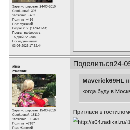
Зарегистрирован
: 24-03-2010
Сообщений:
397
Уважение:
+462
Позитив:
+416
Пол:
Мужской
Возраст:
56
[1969-11-01]
Провел на форуме:
15 дней 22 часа
Последний визит:
03-05-2026 17:52:44
Поделиться
24-0
alisa
Участник
Maverick69HL н
когда буду в Моск
Зарегистрирован
: 15-03-2010
Пригласи в гости,по
Сообщений:
15119
Уважение:
+16469
Позитив:
+7187
Пол:
Женский