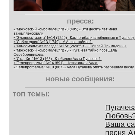
пресса:
• "Московский комсомолец" №78 (405) - Эти десять лет меня
закомплексовали.
• "Экспресс газета" №14 (1259) - Как погибали влюбленные в Пугачеву.
• "Собеседник" №13 (1749) - У Аллы - юбилей.
• "Комсомольская правда" №15т (26965-т) - Юбилей Примадонны.
• "Московский комсомолец" №75 - Пугачева тайно посещала
Серебренникова.
• "СтарХит" №13 (168) - К юбилею Аллы Пугачевой.
• "Телепрограмма" №14 (891) - Незнакомая Алла.
• "Телепрограмма" №10 (887) - Алла Пугачева опять разрешила весну.
новые сообщения:
топ темы:
Пугачев
Любовь
Ваша с
песня А