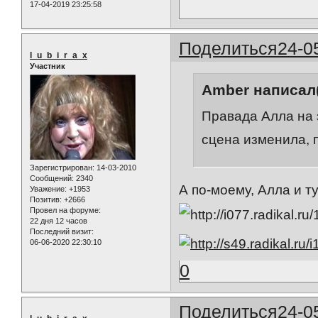
17-04-2019 23:25:58
Поделиться
24-0
l_u_b_i_r_a_x
Участник
Amber написал(
Правада Алла на э
сцена изменила, п
Зарегистрирован
: 14-03-2010
Сообщений:
2340
А по-моему, Алла и т
Уважение:
+1953
Позитив:
+2666
Провел на форуме:
22 дня 12 часов
Последний визит:
06-06-2020 22:30:10
0
Поделиться
24-0