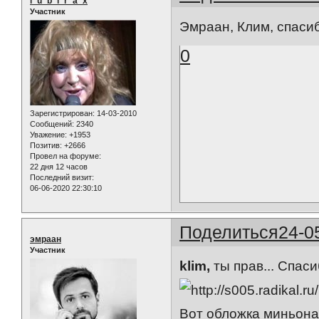
l_u_b_i_r_a_x
Участник
Эмраан, Клим, спаси
0
Зарегистрирован
: 14-03-2010
Сообщений:
2340
Уважение:
+1953
Позитив:
+2666
Провел на форуме:
22 дня 12 часов
Последний визит:
06-06-2020 22:30:10
Поделиться
24-0
эмраан
Участник
klim,
ты прав... Спаси
Вот обложка миньона.