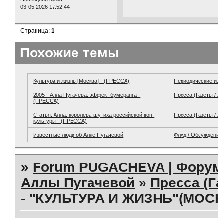
03-05-2026 17:52:44
Страница:
1
Похожие темы
Культура и жизнь [Москва] - (ПРЕССА)
Периодические и
2005 - Алла Пугачева: эффект бумеранга -
Пресса (Газеты /
(ПРЕССА)
Статья: Алла: королева-шутиха российской поп-
Пресса (Газеты /
культуры - (ПРЕССА)
Известные люди об Алле Пугачевой
Флуд / Обсужден
»
Forum PUGACHEVA | Форум
Аллы Пугачевой
»
Пресса (Г
- "КУЛЬТУРА И ЖИЗНЬ"(МОСК