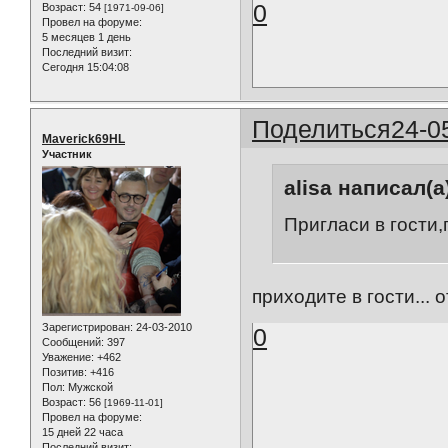
0
Возраст:
54
[1971-09-06]
Провел на форуме:
5 месяцев 1 день
Последний визит:
Сегодня 15:04:08
Поделиться
24-0
Maverick69HL
Участник
alisa написал(а
Пригласи в гости
приходите в гости...
Зарегистрирован
: 24-03-2010
0
Сообщений:
397
Уважение:
+462
Позитив:
+416
Пол:
Мужской
Возраст:
56
[1969-11-01]
Провел на форуме:
15 дней 22 часа
Последний визит: