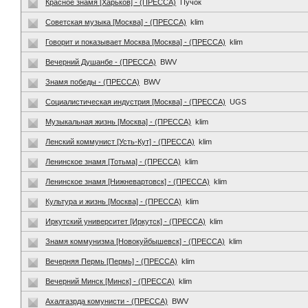
Красное знамя [Харьков] - (ПРЕССА)
Пучок
Советская музыка [Москва] - (ПРЕССА)
klim
Говорит и показывает Москва [Москва] - (ПРЕССА)
klim
Вечерний Душанбе - (ПРЕССА)
BWV
Знамя победы - (ПРЕССА)
BWV
Социалистическая индустрия [Москва] - (ПРЕССА)
UGS
Музыкальная жизнь [Москва] - (ПРЕССА)
klim
Ленский коммунист [Усть-Кут] - (ПРЕССА)
klim
Ленинское знамя [Тотьма] - (ПРЕССА)
klim
Ленинское знамя [Нижневартовск] - (ПРЕССА)
klim
Культура и жизнь [Москва] - (ПРЕССА)
klim
Иркутский университет [Иркутск] - (ПРЕССА)
klim
Знамя коммунизма [Новокуйбышевск] - (ПРЕССА)
klim
Вечерняя Пермь [Пермь] - (ПРЕССА)
klim
Вечерний Минск [Минск] - (ПРЕССА)
klim
Ахалгазрда комунисти - (ПРЕССА)
BWV