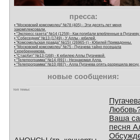
пресса:
• "Московский комсомолец" №78 (405) - Эти десять лет меня
закомплексовали.
• "Экспресс газета" №14 (1259) - Как погибали влюбленные в Пугачеву.
• "Собеседник" №13 (1749) - У Аллы - юбилей.
• "Комсомольская правда" №15т (26965-т) - Юбилей Примадонны.
• "Московский комсомолец" №75 - Пугачева тайно посещала
Серебренникова.
• "СтарХит" №13 (168) - К юбилею Аллы Пугачевой.
• "Телепрограмма" №14 (891) - Незнакомая Алла.
• "Телепрограмма" №10 (887) - Алла Пугачева опять разрешила весну.
новые сообщения:
топ темы:
Пугачев
Любовь
Ваша с
песня А
Обсужд