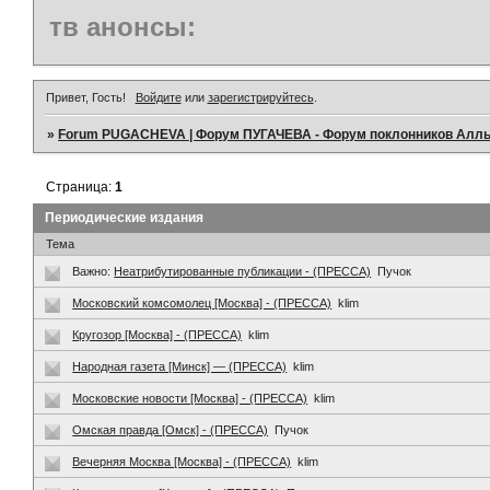
тв анонсы:
Привет, Гость!
Войдите
или
зарегистрируйтесь
.
»
Forum PUGACHEVA | Форум ПУГАЧЕВА - Форум поклонников Алл
Страница:
1
Периодические издания
Тема
Важно:
Неатрибутированные публикации - (ПРЕССА)
Пучок
Московский комсомолец [Москва] - (ПРЕССА)
klim
Кругозор [Москва] - (ПРЕССА)
klim
Народная газета [Минск] — (ПРЕССА)
klim
Московские новости [Москва] - (ПРЕССА)
klim
Омская правда [Омск] - (ПРЕССА)
Пучок
Вечерняя Москва [Москва] - (ПРЕССА)
klim