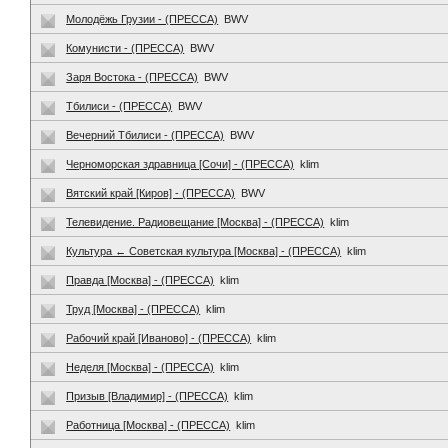
Молодёжь Грузии - (ПРЕССА)
BWV
Комунисти - (ПРЕССА)
BWV
Заря Востока - (ПРЕССА)
BWV
Тбилиси - (ПРЕССА)
BWV
Вечерний Тбилиси - (ПРЕССА)
BWV
Черноморская здравница [Сочи] - (ПРЕССА)
klim
Вятский край [Киров] - (ПРЕССА)
BWV
Телевидение. Радиовещание [Москва] - (ПРЕССА)
klim
Культура ← Советская культура [Москва] - (ПРЕССА)
klim
Правда [Москва] - (ПРЕССА)
klim
Труд [Москва] - (ПРЕССА)
klim
Рабочий край [Иваново] - (ПРЕССА)
klim
Неделя [Москва] - (ПРЕССА)
klim
Призыв [Владимир] - (ПРЕССА)
klim
Работница [Москва] - (ПРЕССА)
klim