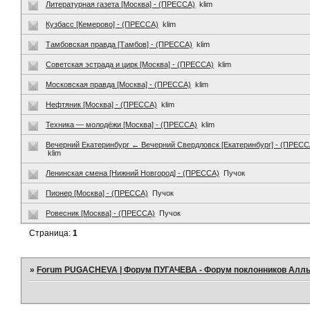
Литературная газета [Москва] - (ПРЕССА)
klim
Кузбасс [Кемерово] - (ПРЕССА)
klim
Тамбовская правда [Тамбов] - (ПРЕССА)
klim
Советская эстрада и цирк [Москва] - (ПРЕССА)
klim
Московская правда [Москва] - (ПРЕССА)
klim
Нефтяник [Москва] - (ПРЕССА)
klim
Техника — молодёжи [Москва] - (ПРЕССА)
klim
Вечерний Екатеринбург ← Вечерний Свердловск [Екатеринбург] - (ПРЕСС
klim
Ленинская смена [Нижний Новгород] - (ПРЕССА)
Пучок
Пионер [Москва] - (ПРЕССА)
Пучок
Ровесник [Москва] - (ПРЕССА)
Пучок
Страница:
1
»
Forum PUGACHEVA | Форум ПУГАЧЕВА - Форум поклонников Алл