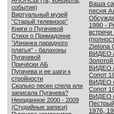
АНОНСЫ (тв, концерты,
Ваша с
события)
песня А
Виртуальный музей
Обсужд
"Старый телевизор"
1990 - 
Книги о Пугачевой
встречи
Стихи о Примадонне
(полнос
"Изнанка парадного
Zielona 
платья" - балахоны
ВИДЕО /
Пугачевой
Золотой
Причёски АБ
ВИДЕО /
Пугачева и ее шаги к
Сопот 1
стройности
ВИДЕО o
Сколько песен спела или
Сопот 1
записала Пугачева?
ВИДЕО o
Неизданное 2000 - 2009
Пестрый
(Студийные записи)
1976, 1