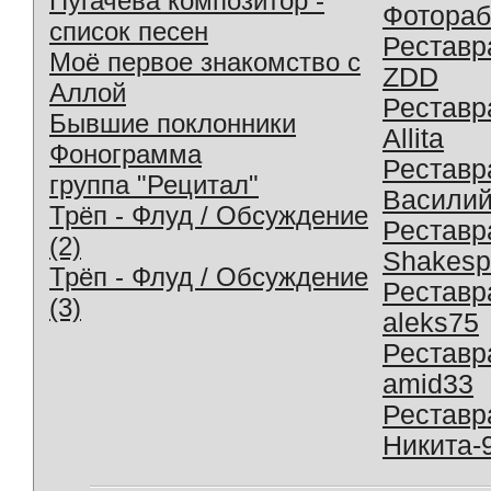
Пугачева композитор -
Фотораб
список песен
Реставр
Моё первое знакомство с
ZDD
Аллой
Реставр
Бывшие поклонники
Allita
Фонограмма
Реставр
группа "Рецитал"
Василий
Трёп - Флуд / Обсуждение
Реставр
(2)
Shakesp
Трёп - Флуд / Обсуждение
Реставр
(3)
aleks75
Реставр
amid33
Реставр
Никита-