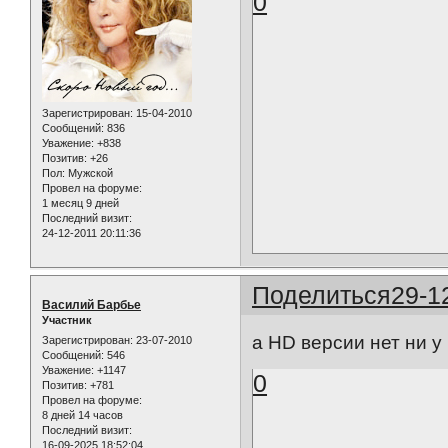
0
Зарегистрирован
: 15-04-2010
Сообщений:
836
Уважение:
+838
Позитив:
+26
Пол:
Мужской
Провел на форуме:
1 месяц 9 дней
Последний визит:
24-12-2011 20:11:36
Поделиться
29-1
Василий Барбье
Участник
а HD версии нет ни у
Зарегистрирован
: 23-07-2010
Сообщений:
546
Уважение:
+1147
0
Позитив:
+781
Провел на форуме:
8 дней 14 часов
Последний визит:
16-09-2025 18:52:04