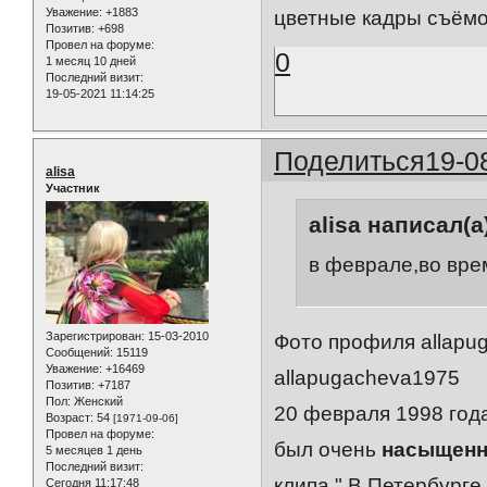
Уважение:
+1883
цветные кадры съёмок
Позитив:
+698
Провел на форуме:
0
1 месяц 10 дней
Последний визит:
19-05-2021 11:14:25
Поделиться
19-0
alisa
Участник
alisa написал(а
в феврале,во врем
Зарегистрирован
: 15-03-2010
Фото профиля allapu
Сообщений:
15119
Уважение:
+16469
allapugacheva1975
Позитив:
+7187
Пол:
Женский
20 февраля 1998 года
Возраст:
54
[1971-09-06]
Провел на форуме:
был очень
насыщен
5 месяцев 1 день
Последний визит:
клипа " В Петербурге
Сегодня 11:17:48