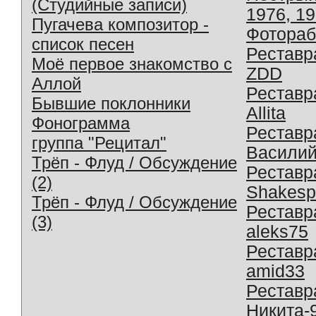
(Студийные записи)
1976, 1
Пугачева композитор -
Фотораб
список песен
Реставр
Моё первое знакомство с
ZDD
Аллой
Реставр
Бывшие поклонники
Allita
Фонограмма
Реставр
группа "Рецитал"
Василий
Трёп - Флуд / Обсуждение
Реставр
(2)
Shakesp
Трёп - Флуд / Обсуждение
Реставр
(3)
aleks75
Реставр
amid33
Реставр
Никита-