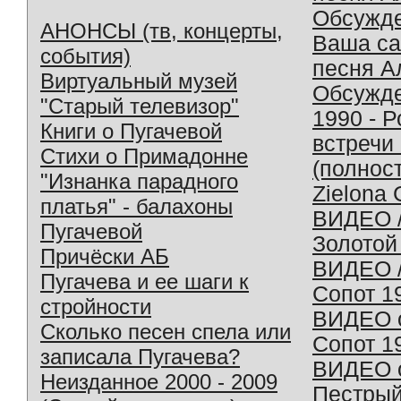
Обсужд
АНОНСЫ (тв, концерты,
Ваша с
события)
песня А
Виртуальный музей
Обсужд
"Старый телевизор"
1990 - 
Книги о Пугачевой
встречи
Стихи о Примадонне
(полнос
"Изнанка парадного
Zielona 
платья" - балахоны
ВИДЕО /
Пугачевой
Золотой
Причёски АБ
ВИДЕО /
Пугачева и ее шаги к
Сопот 1
стройности
ВИДЕО o
Сколько песен спела или
Сопот 1
записала Пугачева?
ВИДЕО o
Неизданное 2000 - 2009
Пестрый