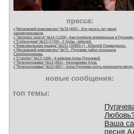
пресса:
• "Московский комсомолец" №78 (405) - Эти десять лет меня
закомплексовали.
• "Экспресс газета" №14 (1259) - Как погибали влюбленные в Пугачеву.
• "Собеседник" №13 (1749) - У Аллы - юбилей.
• "Комсомольская правда" №15т (26965-т) - Юбилей Примадонны.
• "Московский комсомолец" №75 - Пугачева тайно посещала
Серебренникова.
• "СтарХит" №13 (168) - К юбилею Аллы Пугачевой.
• "Телепрограмма" №14 (891) - Незнакомая Алла.
• "Телепрограмма" №10 (887) - Алла Пугачева опять разрешила весну.
новые сообщения:
топ темы:
Пугачев
Любовь
Ваша с
песня А