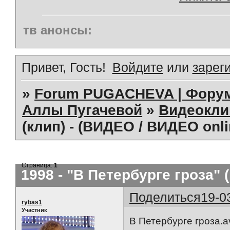
тв анонсы:
Привет, Гость!
Войдите
или
зарег
»
Forum PUGACHEVA | Форум
Аллы Пугачевой
»
Видеокл
(клип) - (ВИДЕО / ВИДЕО onli
Страница:
1
1998 - "В Петербурге гроза" 
Поделиться
19-0
rybas1
Участник
В Петербурге гроза.a