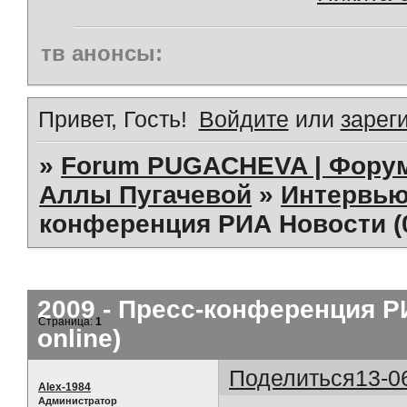
тв анонсы:
Привет, Гость!
Войдите
или
зарег
»
Forum PUGACHEVA | Форум
Аллы Пугачевой
»
Интервью
конференция РИА Новости (05
2009 - Пресс-конференция РИ
Страница:
1
online)
Поделиться
13-0
Alex-1984
Администратор