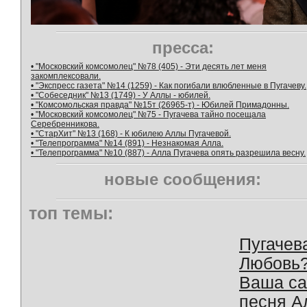
пресса:
• "Московский комсомолец" №78 (405) - Эти десять лет меня
закомплексовали.
• "Экспресс газета" №14 (1259) - Как погибали влюбленные в Пугачеву.
• "Собеседник" №13 (1749) - У Аллы - юбилей.
• "Комсомольская правда" №15т (26965-т) - Юбилей Примадонны.
• "Московский комсомолец" №75 - Пугачева тайно посещала
Серебренникова.
• "СтарХит" №13 (168) - К юбилею Аллы Пугачевой.
• "Телепрограмма" №14 (891) - Незнакомая Алла.
• "Телепрограмма" №10 (887) - Алла Пугачева опять разрешила весну.
новые сообщения:
топ темы:
Пугачев
Любовь
Ваша с
песня А