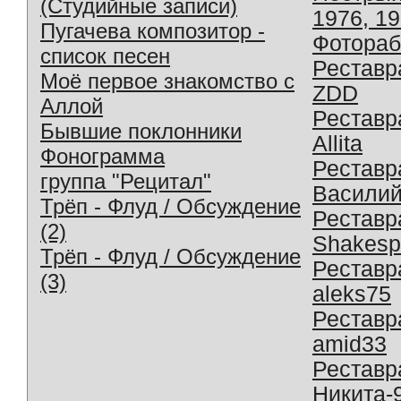
(Студийные записи)
1976, 1
Пугачева композитор -
Фотораб
список песен
Реставр
Моё первое знакомство с
ZDD
Аллой
Реставр
Бывшие поклонники
Allita
Фонограмма
Реставр
группа "Рецитал"
Василий
Трёп - Флуд / Обсуждение
Реставр
(2)
Shakesp
Трёп - Флуд / Обсуждение
Реставр
(3)
aleks75
Реставр
amid33
Реставр
Никита-