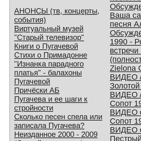
Обсужд
АНОНСЫ (тв, концерты,
Ваша с
события)
песня А
Виртуальный музей
Обсужд
"Старый телевизор"
1990 - 
Книги о Пугачевой
встречи
Стихи о Примадонне
(полнос
"Изнанка парадного
Zielona 
платья" - балахоны
ВИДЕО /
Пугачевой
Золотой
Причёски АБ
ВИДЕО /
Пугачева и ее шаги к
Сопот 1
стройности
ВИДЕО o
Сколько песен спела или
Сопот 1
записала Пугачева?
ВИДЕО o
Неизданное 2000 - 2009
Пестрый