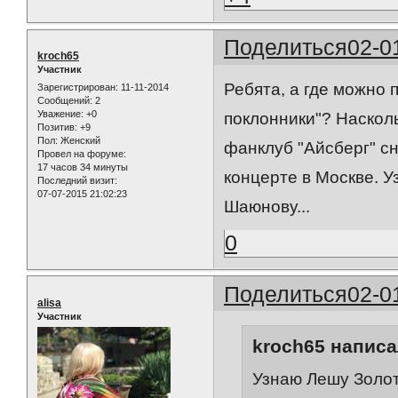
Поделиться
02-0
kroch65
Участник
Ребята, а где можно 
Зарегистрирован
: 11-11-2014
Сообщений:
2
Уважение:
+0
поклонники"? Насколь
Позитив:
+9
Пол:
Женский
фанклуб "Айсберг" с
Провел на форуме:
17 часов 34 минуты
концерте в Москве. У
Последний визит:
07-07-2015 21:02:23
Шаюнову...
0
Поделиться
02-0
alisa
Участник
kroch65 написа
Узнаю Лешу Золот