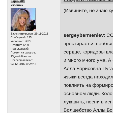
Карина09
Участник
(Извините, не знаю к
Зарегистрирован
: 26-11-2013
sergeybermeniev
: С
Сообщений:
125
Уважение:
+269
простирается необъят
Позитив:
+209
Пол:
Женский
сердце, коридоры вла
Провел на форуме:
13 дней 8 часов
и много много ума. А
Последний визит:
03-12-2016 19:24:42
Алла Борисовна Пуга
языки всегда находил
повлиять на формиро
основном люди. Коло
лукавить, песни в ис
Волшебство Аллы Бор