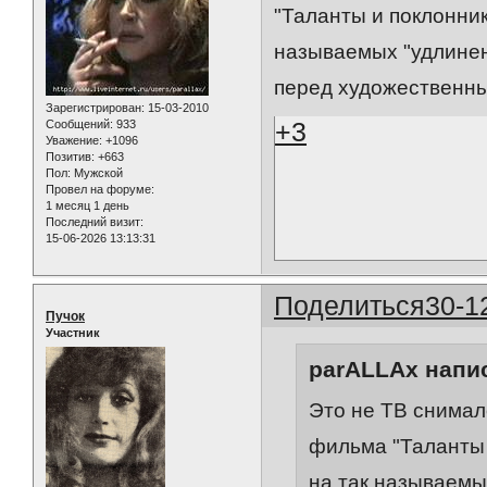
"Таланты и поклонник
называемых "удлинен
перед художественн
Зарегистрирован
: 15-03-2010
+3
Сообщений:
933
Уважение:
+1096
Позитив:
+663
Пол:
Мужской
Провел на форуме:
1 месяц 1 день
Последний визит:
15-06-2026 13:13:31
Поделиться
30-1
Пучок
Участник
parALLAx напис
Это не ТВ снимал
фильма "Таланты 
на так называемы