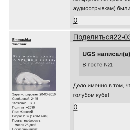
аудиоотрывкам) были 
0
Поделиться
22-0
Emmochka
Участник
UGS написал(а)
В посте №1
Дело именно в том, ч
голубом кубе!
Зарегистрирован
: 20-03-2010
Сообщений:
2445
Уважение:
+351
0
Позитив:
+2599
Пол:
Женский
Возраст:
37
[1988-12-06]
Провел на форуме:
1 месяц 25 дней
Последний визит: