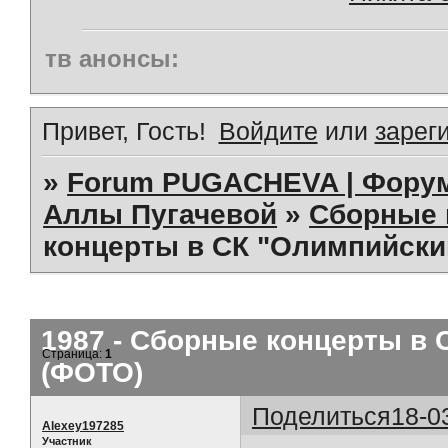
тв анонсы:
Привет, Гость!
Войдите
или
зарег
»
Forum PUGACHEVA | Форум
Аллы Пугачевой
»
Сборные 
концерты в СК "Олимпийский"
1987 - Сборные концерты в С
Страница:
1
(ФОТО)
Поделиться
18-0
Alexey197285
Участник