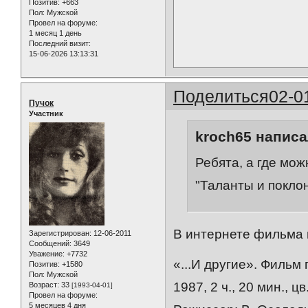
Позитив:
+663
Пол:
Мужской
Провел на форуме:
1 месяц 1 день
Последний визит:
15-06-2026 13:13:31
Поделиться
02-0
Пучок
Участник
kroch65 написа
Ребята, а где мо
"Таланты и покло
В интернете фильма 
Зарегистрирован
: 12-06-2011
Сообщений:
3649
Уважение:
+7732
«...И другие». Фильм
Позитив:
+1580
Пол:
Мужской
1987, 2 ч., 20 мин., 
Возраст:
33
[1993-04-01]
Провел на форуме:
5 месяцев 4 дня