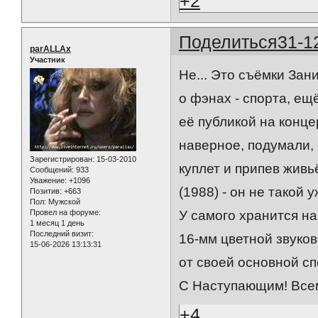
+2
Поделиться
31-1
parALLAx
Участник
Не... Это съёмки За
о фэнах - спорта, ещ
её публикой на конце
наверное, подумали, 
Зарегистрирован
: 15-03-2010
куплет и припев живь
Сообщений:
933
Уважение:
+1096
(1988) - он не такой
Позитив:
+663
Пол:
Мужской
Провел на форуме:
У самого хранится н
1 месяц 1 день
Последний визит:
16-мм цветной звуков
15-06-2026 13:13:31
от своей основной с
С Наступающим! Все
+4