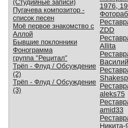
(Студийные записи)
1976, 1
Пугачева композитор -
Фотораб
список песен
Реставр
Моё первое знакомство с
ZDD
Аллой
Реставр
Бывшие поклонники
Allita
Фонограмма
Реставр
группа "Рецитал"
Василий
Трёп - Флуд / Обсуждение
Реставр
(2)
Shakesp
Трёп - Флуд / Обсуждение
Реставр
(3)
aleks75
Реставр
amid33
Реставр
Никита-