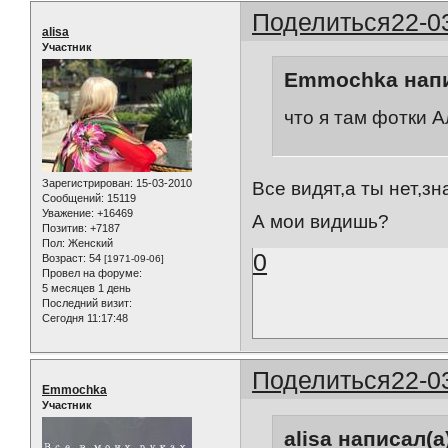
Поделиться
22-0
alisa
Участник
Emmochka напи
что я там фотки А
Зарегистрирован
: 15-03-2010
Все видят,а ты нет,зна
Сообщений:
15119
Уважение:
+16469
А мои видишь?
Позитив:
+7187
Пол:
Женский
0
Возраст:
54
[1971-09-06]
Провел на форуме:
5 месяцев 1 день
Последний визит:
Сегодня 11:17:48
Поделиться
22-0
Emmochka
Участник
alisa написал(а