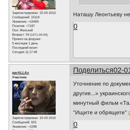
Зарегистрирован
: 15-03-2010
Наташу Леонтьеву не
Сообщений:
15119
Уважение:
+16469
0
Позитив:
+7187
Пол:
Женский
Возраст:
54
[1971-09-06]
Провел на форуме:
5 месяцев 1 день
Последний визит:
Сегодня 11:17:48
Поделиться
02-0
parALLAx
Участник
Уточнение по докуме
другие...» украинско
минутный фильм «Тал
"Ищите и обрящете"
Зарегистрирован
: 15-03-2010
0
Сообщений:
933
Уважение:
+1096