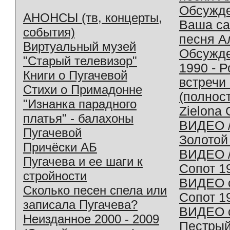
Обсужд
АНОНСЫ (тв, концерты,
Ваша с
события)
песня А
Виртуальный музей
Обсужд
"Старый телевизор"
1990 - 
Книги о Пугачевой
встречи
Стихи о Примадонне
(полнос
"Изнанка парадного
Zielona 
платья" - балахоны
ВИДЕО /
Пугачевой
Золотой
Причёски АБ
ВИДЕО /
Пугачева и ее шаги к
Сопот 1
стройности
ВИДЕО o
Сколько песен спела или
Сопот 1
записала Пугачева?
ВИДЕО o
Неизданное 2000 - 2009
Пестрый