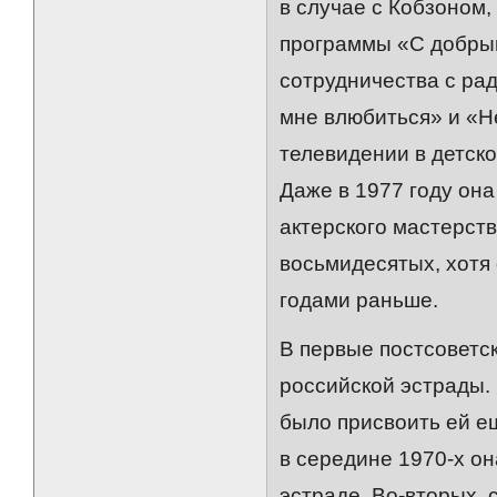
в случае с Кобзоном,
программы «С добрым
сотрудничества с ра
мне влюбиться» и «Н
телевидении в детск
Даже в 1977 году он
актерского мастерств
восьмидесятых, хотя
годами раньше.
В первые постсоветс
российской эстрады.
было присвоить ей ещ
в середине 1970-х о
эстраде. Во-вторых, 