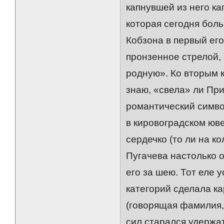
капнувшей из него ка
которая сегодня бол
Кобзона в первый его
пронзенное стрелой,
родную». Ко вторым к
знаю, «свела» ли Пр
романтический символ
в кировоградском юв
сердечко (то ли на ко
Пугачева настолько о
его за шею. Тот еле 
категорий сделала к
(говорящая фамилия,
сил старался удержа