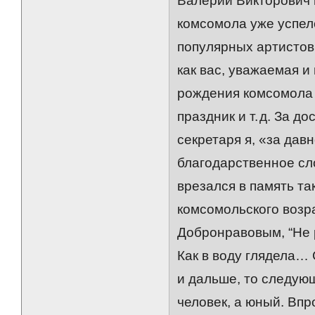
Валерий Викторович 
комсомола уже успел
популярных артистов,
как вас, уважаемая и
рождения комсомола 
праздник и т. д. За 
секретаря я, «за дав
благодарственное сл
врезался в память та
комсомольского возра
Добронравовым, “Не 
Как в воду глядела… 
и дальше, то следую
человек, а юный. Впр