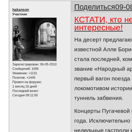
Поделиться
09-0
hakanson
Участник
КСТАТИ, кто н
интересные!
На десерт предлагаю
известной Алле Борис
стала последней, ко
Зарегистрирован
: 06-05-2010
звание «Народный ар
Сообщений:
1695
Уважение:
+1131
первый вагон поезда
Позитив:
+1445
Провел на форуме:
1 месяц 16 дней
локомотивом истории 
Последний визит:
Сегодня 09:11:00
туннель забвения.
Концерты Пугачевой 
года. Исключительно
недельные гастроли 