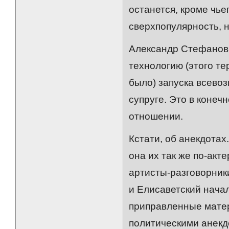
останется, кроме чь
сверхпопулярность, н
Александр Стефанови
технологию (этого те
было) запуска всево
супруге. Это в конеч
отношении.
Кстати, об анекдотах
она их так же по-акт
артисты-разговорники
и Елисаветский начал
приправленные мате
политическими анекд