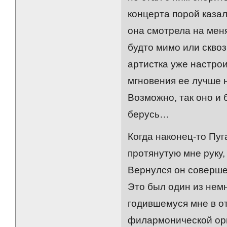
концерта порой казал
она смотрела на мен
будто мимо или сквоз
артистка уже настро
мгновения ее лучше н
Возможно, так оно и 
берусь…
Когда наконец-то Пуг
протянутую мне руку,
Вернулся он соверше
Это был один из немн
годившемуся мне в о
филармонической орг