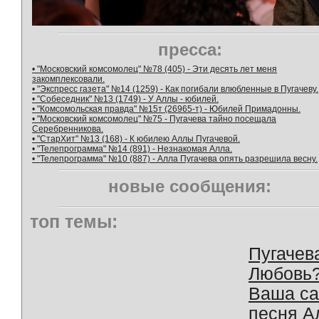
пресса:
• "Московский комсомолец" №78 (405) - Эти десять лет меня
закомплексовали.
• "Экспресс газета" №14 (1259) - Как погибали влюбленные в Пугачеву.
• "Собеседник" №13 (1749) - У Аллы - юбилей.
• "Комсомольская правда" №15т (26965-т) - Юбилей Примадонны.
• "Московский комсомолец" №75 - Пугачева тайно посещала
Серебренникова.
• "СтарХит" №13 (168) - К юбилею Аллы Пугачевой.
• "Телепрограмма" №14 (891) - Незнакомая Алла.
• "Телепрограмма" №10 (887) - Алла Пугачева опять разрешила весну.
новые сообщения:
топ темы:
Пугачев
Любовь
Ваша с
песня А