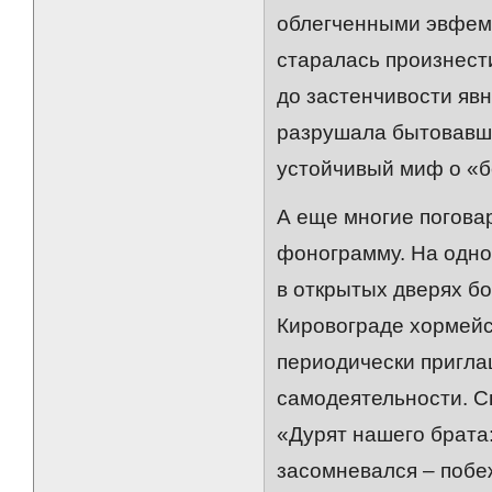
облегченными эвфеми
старалась произнест
до застенчивости яв
разрушала бытовавш
устойчивый миф о «б
А еще многие поговар
фонограмму. На одном
в открытых дверях бо
Кировограде хормейс
периодически пригла
самодеятельности. С
«Дурят нашего брата
засомневался – побе