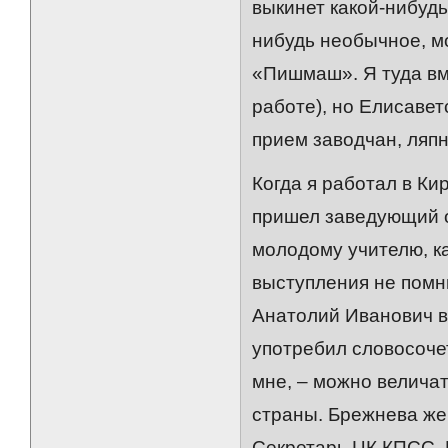
выкинет какой-нибудь
нибудь необычное, мо
«Пишмаш». Я туда вме
работе), но Елисавет
прием заводчан, ляпн
Когда я работал в Ки
пришел заведующий о
молодому учителю, к
выступления не помн
Анатолий Иванович вы
употребил словосоче
мне, – можно велича
страны. Брежнева же
Секретарь ЦК КПСС,