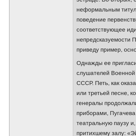
неформальным титуло
поведение первенств
соответствующее ид
непредсказуемости П
приведу пример, осно
Однажды ее пригласи
слушателей Военной
СССР. Петь, как оказ
или третьей песне, к
генералы продолжали
приборами, Пугачева
театральную паузу и
притихшему залу: «Эй