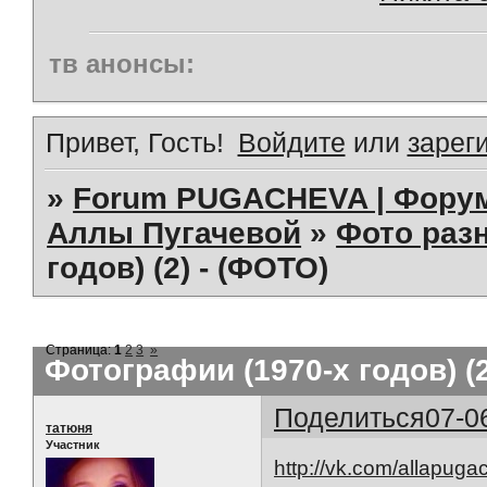
тв анонсы:
Привет, Гость!
Войдите
или
зарег
»
Forum PUGACHEVA | Форум
Аллы Пугачевой
»
Фото раз
годов) (2) - (ФОТО)
Страница:
1
2
3
»
Фотографии (1970-х годов) (2
Поделиться
07-0
татюня
Участник
http://vk.com/allapug