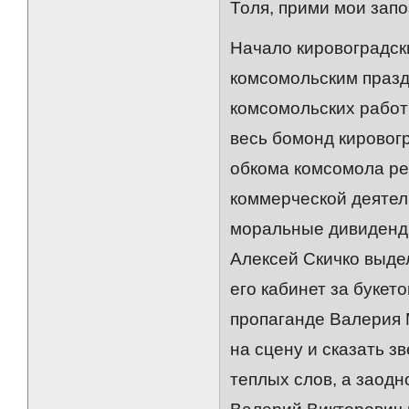
Толя, прими мои зап
Начало кировоградск
комсомольским праз
комсомольских работн
весь бомонд кировогр
обкома комсомола реш
коммерческой деятел
моральные дивиденды
Алексей Скичко выде
его кабинет за букет
пропаганде Валерия 
на сцену и сказать з
теплых слов, а заодн