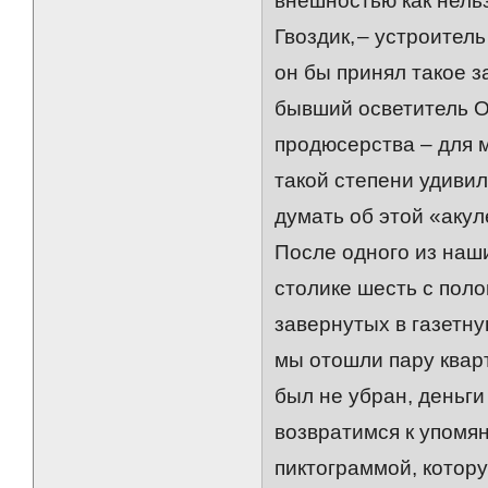
внешностью как нель
Гвоздик, – устроител
он бы принял такое з
бывший осветитель О
продюсерства – для м
такой степени удивил
думать об этой «аку
После одного из наш
столике шесть с пол
завернутых в газетну
мы отошли пару кварт
был не убран, деньг
возвратимся к упомя
пиктограммой, котору