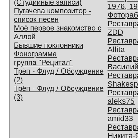
(Студийные записи)
1976, 1
Пугачева композитор -
Фотораб
список песен
Реставр
Моё первое знакомство с
ZDD
Аллой
Реставр
Бывшие поклонники
Allita
Фонограмма
Реставр
группа "Рецитал"
Василий
Трёп - Флуд / Обсуждение
Реставр
(2)
Shakesp
Трёп - Флуд / Обсуждение
Реставр
(3)
aleks75
Реставр
amid33
Реставр
Никита-