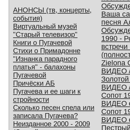
Обсужд
АНОНСЫ (тв, концерты,
Ваша с
события)
песня А
Виртуальный музей
Обсужд
"Старый телевизор"
1990 - 
Книги о Пугачевой
встречи
Стихи о Примадонне
(полнос
"Изнанка парадного
Zielona 
платья" - балахоны
ВИДЕО /
Пугачевой
Золотой
Причёски АБ
ВИДЕО /
Пугачева и ее шаги к
Сопот 1
стройности
ВИДЕО o
Сколько песен спела или
Сопот 1
записала Пугачева?
ВИДЕО o
Неизданное 2000 - 2009
Пестрый