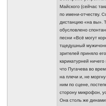
Майского (сейчас та
по имени-отчеству. С
дистанцию «на вы». 
обусловлено спонтан
песни «Всё могут ко
тщедушный мужичонка
зрителей приняло его 
карикатурней ничего
что Пугачева во вре
на плечи и, не моргн
ним по сцене, постеп
сторону микрофон, ус
Она столь же динами