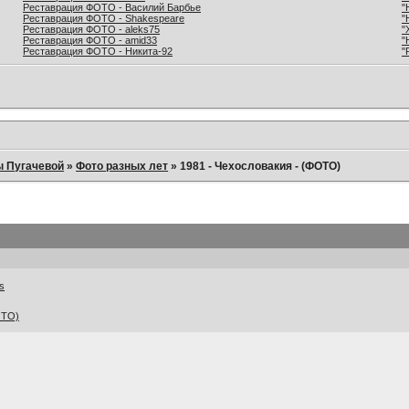
Реставрация ФОТО - Василий Барбье
"
Реставрация ФОТО - Shakespeare
"
Реставрация ФОТО - aleks75
"
Реставрация ФОТО - amid33
"
Реставрация ФОТО - Никита-92
"
ы Пугачевой
»
Фото разных лет
»
1981 - Чехословакия - (ФОТО)
os
ОТО)