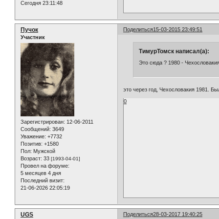
Сегодня 23:11:48
Пучок
Поделиться
15-03-2015 23:49:51
Участник
ТимурТомск написал(а):
Это сюда ? 1980 - Чехословаки
это через год, Чехословакия 1981. Бы
0
Зарегистрирован
: 12-06-2011
Сообщений:
3649
Уважение:
+7732
Позитив:
+1580
Пол:
Мужской
Возраст:
33
[1993-04-01]
Провел на форуме:
5 месяцев 4 дня
Последний визит:
21-06-2026 22:05:19
UGS
Поделиться
28-03-2017 19:40:25