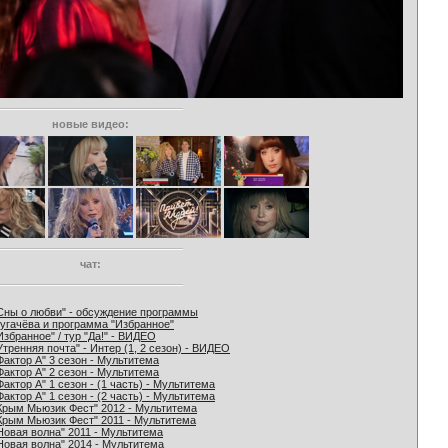
новые видео:
чат:
Сны о любви" - обсуждение программы
угачёва и программа "Избранное"
Избранное" / тур "Да!" - ВИДЕО
Утренняя почта" - Интер (1, 2 сезон) - ВИДЕО
Фактор А" 3 сезон - Мультитема
Фактор А" 2 сезон - Мультитема
Фактор А" 1 сезон - (1 часть) - Мультитема
Фактор А" 1 сезон - (2 часть) - Мультитема
Крым Мьюзик Фест" 2012 - Мультитема
Крым Мьюзик Фест" 2011 - Мультитема
Новая волна" 2011 - Мультитема
Новая волна" 2014 - Мультитема