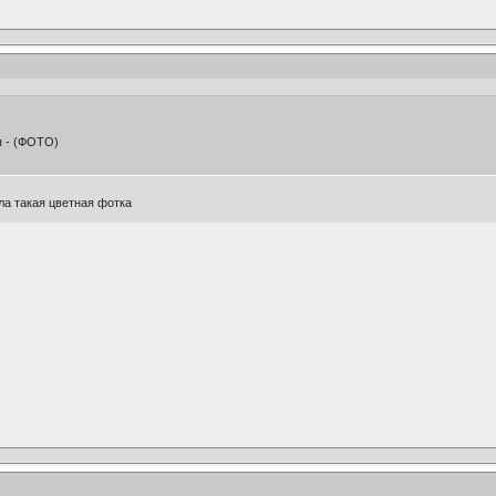
я - (ФОТО)
ла такая цветная фотка