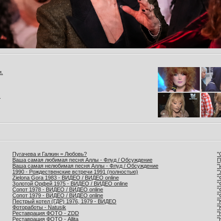
и.
.
Пугачева и Галкин = Любовь?
"
Ваша самая любимая песня Аллы - Флуд / Обсуждение
П
Ваша самая нелюбимая песня Аллы - Флуд / Обсуждение
"
1990 - Рождественские встречи 1991 (полностью)
"
Zielona Gora 1983 - ВИДЕО / ВИДЕО online
"
Золотой Орфей 1975 - ВИДЕО / ВИДЕО online
"
Сопот 1978 - ВИДЕО / ВИДЕО online
"
Сопот 1979 - ВИДЕО / ВИДЕО online
"
Пестрый котел (ГДР) 1976, 1979 - ВИДЕО
"
Фотоработы - Natusik
"
Реставрация ФОТО - ZDD
"
Реставрация ФОТО - Allita
"