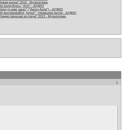
Новая волна" 2015 - Мультитема
Не волнуйтесь, тётя" - АУДИО
Хрен-то вам закат" ("Ангел Алла") - АУДИО
Не высовывайся, дочка" - премьера песни - АУДИО
Рождественские встречи" 2013 - Мультитема
1