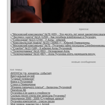
пресса:
• "Московский комсомолец" №78 (405) - Эти десять лет меня закомплексовал
• "Экспресс газета" №14 (1259) - Как погибали влюбленные в Пугачеву.
• "Собеседник" №13 (1749) - У Аллы - юбилей.
• "Комсомольская правда" №15т (26965-т) - Юбилей Примадонны.
• "Московский комсомолец" №75 - Пугачева тайно посещала Серебренникова
• "СтарХит" №13 (168) - К юбилею Аллы Пугачевой.
• "Телепрограмма" №14 (891) - Незнакомая Алла.
• "Телепрограмма" №10 (887) - Алла Пугачева опять разрешила весну.
новые сообщения:
топ темы:
АНОНСЫ (тв, концерты, события)
Виртуальный музей
"Старый телевизор"
Книги о Пугачевой
Стихи о Примадонне
"Изнанка парадного платья" - балахоны Пугачевой
Причёски АБ
Пугачева и ее шаги к стройности
Сколько песен спела или записала Пугачева?
Неизданное 2000 - 2009 (Студийные записи)
Пугачева композитор - список песен
Моё первое знакомство с Аллой