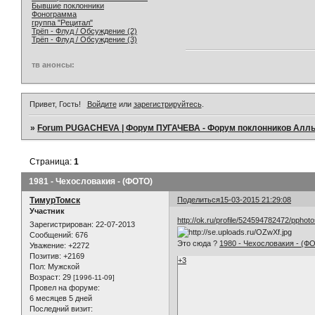
Бывшие поклонники
Фонограмма
группа "Рецитал"
Трёп - Флуд / Обсуждение (2)
Трёп - Флуд / Обсуждение (3)
тв анонсы:
Привет, Гость!
Войдите
или
зарегистрируйтесь
.
»
Forum PUGACHEVA | Форум ПУГАЧЕВА - Форум поклонников Алл
Страница:
1
1981 - Чехословакия - (ФОТО)
ТимурТомск
Поделиться
15-03-2015 21:29:08
Участник
http://ok.ru/profile/524594782472/pphot
Зарегистрирован
: 22-07-2013
Сообщений:
676
Это сюда ?
1980 - Чехословакия - (Ф
Уважение:
+2272
Позитив:
+2169
+3
Пол:
Мужской
Возраст:
29
[1996-11-09]
Провел на форуме:
6 месяцев 5 дней
Последний визит: