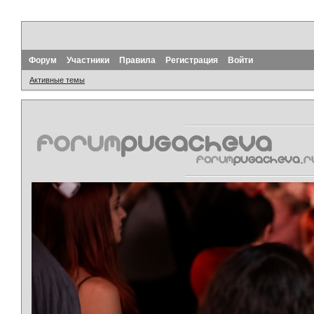
Форум
Участники
Правила
Регистрация
Войти
Активные темы