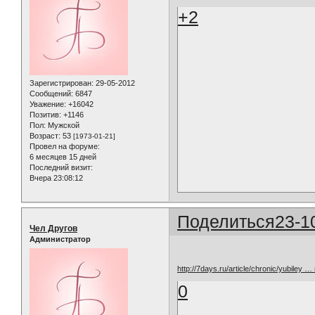
+2
Зарегистрирован
: 29-05-2012
Сообщений:
6847
Уважение:
+16042
Позитив:
+1146
Пол:
Мужской
Возраст:
53
[1973-01-21]
Провел на форуме:
6 месяцев 15 дней
Последний визит:
Вчера 23:08:12
Поделиться
23-1
Чел Другов
Администратор
http://7days.ru/article/chronic/yubiley …
0