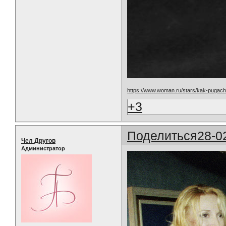
https://www.woman.ru/stars/kak-pugac
+3
Поделиться
28-0
Чел Другов
Администратор