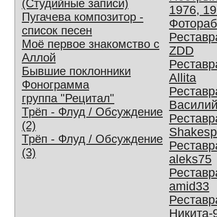
(Студийные записи)
1976, 1
Пугачева композитор -
Фотораб
список песен
Реставр
Моё первое знакомство с
ZDD
Аллой
Реставр
Бывшие поклонники
Allita
Фонограмма
Реставр
группа "Рецитал"
Василий
Трёп - Флуд / Обсуждение
Реставр
(2)
Shakesp
Трёп - Флуд / Обсуждение
Реставр
(3)
aleks75
Реставр
amid33
Реставр
Никита-