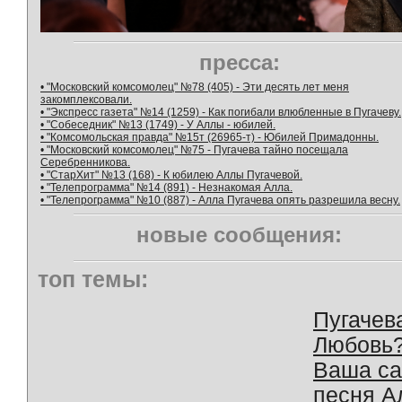
пресса:
• "Московский комсомолец" №78 (405) - Эти десять лет меня
закомплексовали.
• "Экспресс газета" №14 (1259) - Как погибали влюбленные в Пугачеву.
• "Собеседник" №13 (1749) - У Аллы - юбилей.
• "Комсомольская правда" №15т (26965-т) - Юбилей Примадонны.
• "Московский комсомолец" №75 - Пугачева тайно посещала
Серебренникова.
• "СтарХит" №13 (168) - К юбилею Аллы Пугачевой.
• "Телепрограмма" №14 (891) - Незнакомая Алла.
• "Телепрограмма" №10 (887) - Алла Пугачева опять разрешила весну.
новые сообщения:
топ темы:
Пугачев
Любовь
Ваша с
песня А