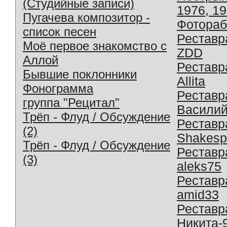
(Студийные записи)
1976, 1
Пугачева композитор -
Фотораб
список песен
Реставр
Моё первое знакомство с
ZDD
Аллой
Реставр
Бывшие поклонники
Allita
Фонограмма
Реставр
группа "Рецитал"
Василий
Трёп - Флуд / Обсуждение
Реставр
(2)
Shakesp
Трёп - Флуд / Обсуждение
Реставр
(3)
aleks75
Реставр
amid33
Реставр
Никита-