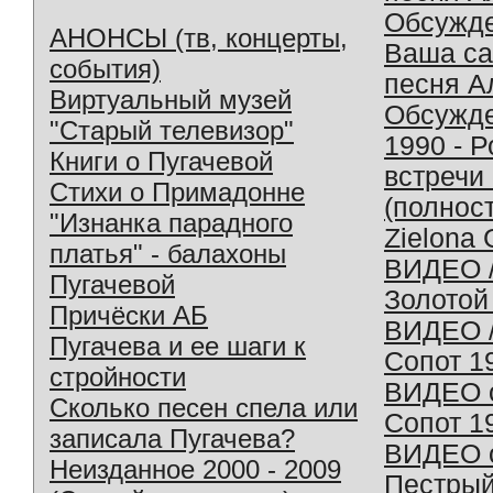
Обсужд
АНОНСЫ (тв, концерты,
Ваша с
события)
песня А
Виртуальный музей
Обсужд
"Старый телевизор"
1990 - 
Книги о Пугачевой
встречи
Стихи о Примадонне
(полнос
"Изнанка парадного
Zielona 
платья" - балахоны
ВИДЕО /
Пугачевой
Золотой
Причёски АБ
ВИДЕО /
Пугачева и ее шаги к
Сопот 1
стройности
ВИДЕО o
Сколько песен спела или
Сопот 1
записала Пугачева?
ВИДЕО o
Неизданное 2000 - 2009
Пестрый