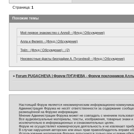
Страница:
1
Похожие темы
Моё первое знакомство с Аллой - (Флуд / Обсуждение)
Алла и Филипп - (Флуд / Обсуждение)
Трёп - (Флуд / Обсуждение) - (2)
Неизвестные факты биографии А. Пугачёвой - (Флуд / Обсуждение)
»
Forum PUGACHEVA | Форум ПУГАЧЕВА - Форум поклонников Алл
Настоящий Форум является некоммерческим информационно-коммуникаци
Администрация Форума не несёт ответственности за содержание сообще
размещённой на Форуме информации.
Мнение Администрации Форума может не совпадать с мнением пользовате
Все аудиовизуальные материалы, тексты, изображения, товарные знаки 
исключительно в информационных и ознакомительных целях.
Форум не осуществляет коммерческую деятельность и не извлекает при
В случае нарушения авторских или иных прав правообладатель вправе о
Использование материалов Форума допускается только при условии обяза