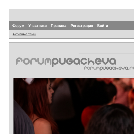
Форум
Участники
Правила
Регистрация
Войти
Активные темы