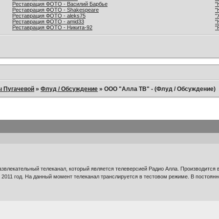
Реставрация ФОТО - Василий Барбье
"
Реставрация ФОТО - Shakespeare
"
Реставрация ФОТО - aleks75
"
Реставрация ФОТО - amid33
"
Реставрация ФОТО - Никита-92
"
ы Пугачевой
»
Флуд / Обсуждение
»
ООО "Алла ТВ" - (Флуд / Обсуждение)
азвлекательный телеканал, который является телеверсией Радио Алла. Производитс
 2011 год. На данный момент телеканал транслируется в тестовом режиме. В постоян