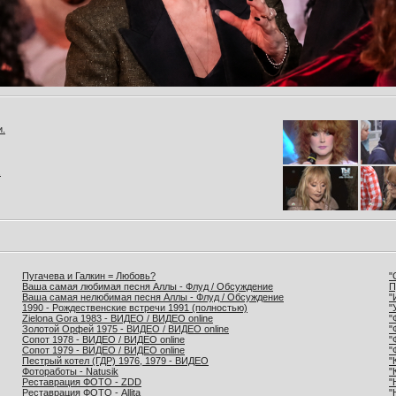
и.
.
Пугачева и Галкин = Любовь?
"
Ваша самая любимая песня Аллы - Флуд / Обсуждение
П
Ваша самая нелюбимая песня Аллы - Флуд / Обсуждение
"
1990 - Рождественские встречи 1991 (полностью)
"
Zielona Gora 1983 - ВИДЕО / ВИДЕО online
"
Золотой Орфей 1975 - ВИДЕО / ВИДЕО online
"
Сопот 1978 - ВИДЕО / ВИДЕО online
"
Сопот 1979 - ВИДЕО / ВИДЕО online
"
Пестрый котел (ГДР) 1976, 1979 - ВИДЕО
"
Фотоработы - Natusik
"
Реставрация ФОТО - ZDD
"
Реставрация ФОТО - Allita
"