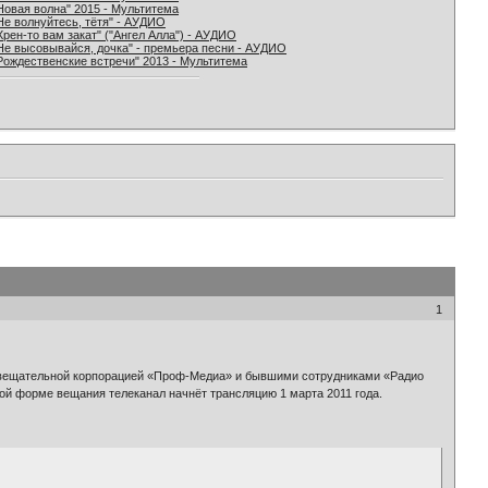
Новая волна" 2015 - Мультитема
Не волнуйтесь, тётя" - АУДИО
Хрен-то вам закат" ("Ангел Алла") - АУДИО
Не высовывайся, дочка" - премьера песни - АУДИО
Рождественские встречи" 2013 - Мультитема
1
я вещательной корпорацией «Проф-Медиа» и бывшими сотрудниками «Радио
ной форме вещания телеканал начнёт трансляцию 1 марта 2011 года.