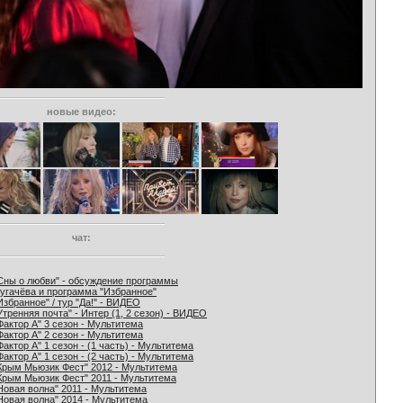
новые видео:
чат:
Сны о любви" - обсуждение программы
угачёва и программа "Избранное"
Избранное" / тур "Да!" - ВИДЕО
Утренняя почта" - Интер (1, 2 сезон) - ВИДЕО
Фактор А" 3 сезон - Мультитема
Фактор А" 2 сезон - Мультитема
Фактор А" 1 сезон - (1 часть) - Мультитема
Фактор А" 1 сезон - (2 часть) - Мультитема
Крым Мьюзик Фест" 2012 - Мультитема
Крым Мьюзик Фест" 2011 - Мультитема
Новая волна" 2011 - Мультитема
Новая волна" 2014 - Мультитема