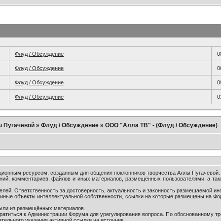
Флуд / Обсуждение
0
Флуд / Обсуждение
0
Флуд / Обсуждение
0
Флуд / Обсуждение
0
ы Пугачевой
»
Флуд / Обсуждение
»
ООО "Алла ТВ" - (Флуд / Обсуждение)
онным ресурсом, созданным для общения поклонников творчества Аллы Пугачёвой.
ний, комментариев, файлов и иных материалов, размещённых пользователями, а так
лей. Ответственность за достоверность, актуальность и законность размещаемой ин
и иные объекты интеллектуальной собственности, ссылки на которые размещены на Ф
были из размещённых материалов.
братиться к Администрации Форума для урегулирования вопроса. По обоснованному т
тельного указания активной ссылки на источник.