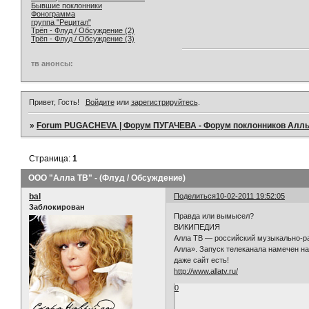
Бывшие поклонники
Фонограмма
группа "Рецитал"
Трёп - Флуд / Обсуждение (2)
Трёп - Флуд / Обсуждение (3)
тв анонсы:
Привет, Гость!
Войдите
или
зарегистрируйтесь
.
»
Forum PUGACHEVA | Форум ПУГАЧЕВА - Форум поклонников Алл
Страница:
1
ООО "Алла ТВ" - (Флуд / Обсуждение)
bal
Поделиться
10-02-2011 19:52:05
Заблокирован
Правда или вымысел?
ВИКИПЕДИЯ
Алла ТВ — российский музыкально-р
Алла». Запуск телеканала намечен на
даже сайт есть!
http://www.allatv.ru/
0