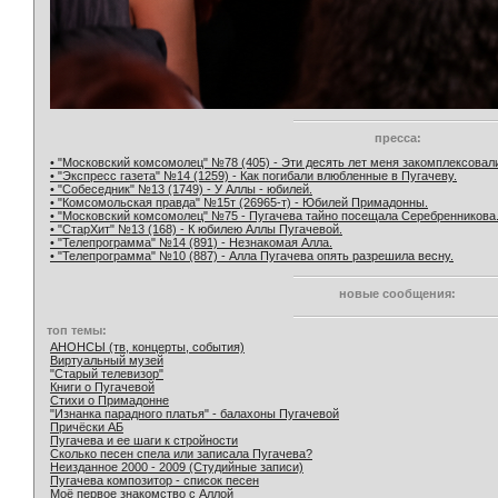
пресса:
• "Московский комсомолец" №78 (405) - Эти десять лет меня закомплексовал
• "Экспресс газета" №14 (1259) - Как погибали влюбленные в Пугачеву.
• "Собеседник" №13 (1749) - У Аллы - юбилей.
• "Комсомольская правда" №15т (26965-т) - Юбилей Примадонны.
• "Московский комсомолец" №75 - Пугачева тайно посещала Серебренникова
• "СтарХит" №13 (168) - К юбилею Аллы Пугачевой.
• "Телепрограмма" №14 (891) - Незнакомая Алла.
• "Телепрограмма" №10 (887) - Алла Пугачева опять разрешила весну.
новые сообщения:
топ темы:
АНОНСЫ (тв, концерты, события)
Виртуальный музей
"Старый телевизор"
Книги о Пугачевой
Стихи о Примадонне
"Изнанка парадного платья" - балахоны Пугачевой
Причёски АБ
Пугачева и ее шаги к стройности
Сколько песен спела или записала Пугачева?
Неизданное 2000 - 2009 (Студийные записи)
Пугачева композитор - список песен
Моё первое знакомство с Аллой