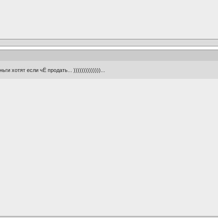
ги хотят если чЁ продать... ))))))))))))))...