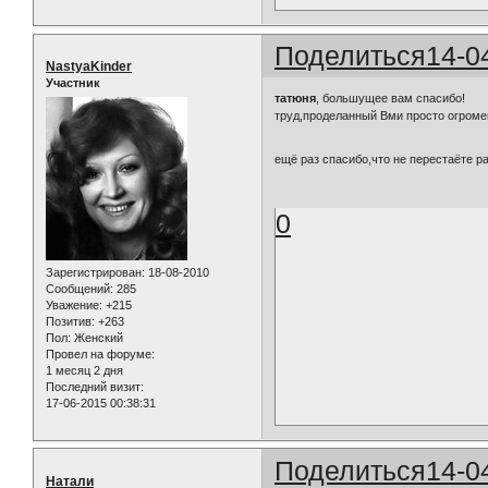
Поделиться
14-0
NastyaKinder
Участник
татюня
, большущее вам спасибо!
труд,проделанный Вми просто огроме
ещё раз спасибо,что не перестаёте р
0
Зарегистрирован
: 18-08-2010
Сообщений:
285
Уважение:
+215
Позитив:
+263
Пол:
Женский
Провел на форуме:
1 месяц 2 дня
Последний визит:
17-06-2015 00:38:31
Поделиться
14-0
Натали