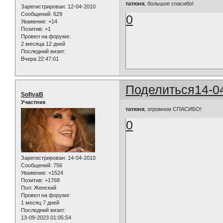
татюня
, большое спасибо!
Зарегистрирован
: 12-04-2010
Сообщений:
629
0
Уважение:
+14
Позитив:
+1
Провел на форуме:
2 месяца 12 дней
Последний визит:
Вчера 22:47:01
Поделиться
14-0
SofiyaB
Участник
татюня
, огромное СПАСИБО!
0
Зарегистрирован
: 14-04-2010
Сообщений:
756
Уважение:
+1524
Позитив:
+1768
Пол:
Женский
Провел на форуме:
1 месяц 7 дней
Последний визит:
13-09-2023 01:05:54