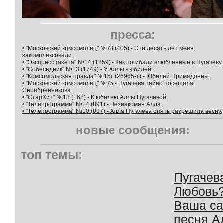
пресса:
• "Московский комсомолец" №78 (405) - Эти десять лет меня
закомплексовали.
• "Экспресс газета" №14 (1259) - Как погибали влюбленные в Пугачеву.
• "Собеседник" №13 (1749) - У Аллы - юбилей.
• "Комсомольская правда" №15т (26965-т) - Юбилей Примадонны.
• "Московский комсомолец" №75 - Пугачева тайно посещала
Серебренникова.
• "СтарХит" №13 (168) - К юбилею Аллы Пугачевой.
• "Телепрограмма" №14 (891) - Незнакомая Алла.
• "Телепрограмма" №10 (887) - Алла Пугачева опять разрешила весну.
новые сообщения:
топ темы:
Пугачев
Любовь
Ваша с
песня А