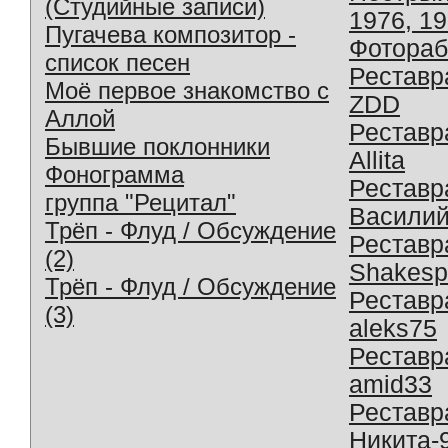
(Студийные записи)
1976, 1
Пугачева композитор -
Фотораб
список песен
Реставр
Моё первое знакомство с
ZDD
Аллой
Реставр
Бывшие поклонники
Allita
Фонограмма
Реставр
группа "Рецитал"
Василий
Трёп - Флуд / Обсуждение
Реставр
(2)
Shakesp
Трёп - Флуд / Обсуждение
Реставр
(3)
aleks75
Реставр
amid33
Реставр
Никита-