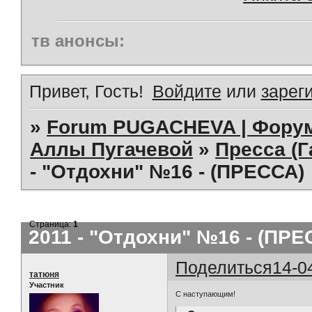
тв анонсы:
Привет, Гость!
Войдите
или
зарег
»
Forum PUGACHEVA | Форум
Аллы Пугачевой
»
Пресса (Г
- "Отдохни" №16 - (ПРЕССА)
Страница:
1
2011 - "Отдохни" №16 - (ПРЕ
Поделиться
14-0
татюня
Участник
С наступающим!