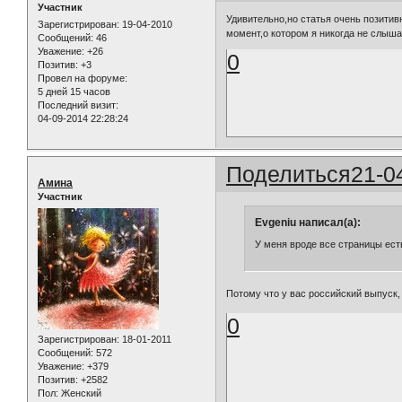
Участник
Удивительно,но статья очень позити
Зарегистрирован
: 19-04-2010
момент,о котором я никогда не слыша
Сообщений:
46
Уважение:
+26
0
Позитив:
+3
Провел на форуме:
5 дней 15 часов
Последний визит:
04-09-2014 22:28:24
Поделиться
21-0
Амина
Участник
Evgeniu написал(а):
У меня вроде все страницы ест
Потому что у вас российский выпуск
0
Зарегистрирован
: 18-01-2011
Сообщений:
572
Уважение:
+379
Позитив:
+2582
Пол:
Женский