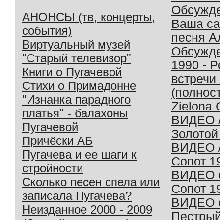
Обсужд
АНОНСЫ (тв, концерты,
Ваша с
события)
песня А
Виртуальный музей
Обсужд
"Старый телевизор"
1990 - 
Книги о Пугачевой
встречи
Стихи о Примадонне
(полнос
"Изнанка парадного
Zielona 
платья" - балахоны
ВИДЕО /
Пугачевой
Золотой
Причёски АБ
ВИДЕО /
Пугачева и ее шаги к
Сопот 1
стройности
ВИДЕО o
Сколько песен спела или
Сопот 1
записала Пугачева?
ВИДЕО o
Неизданное 2000 - 2009
Пестрый