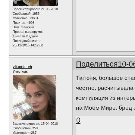
Зарегистрирован
: 21-03-2010
Сообщений:
1953
Уважение:
+3831
Позитив:
+993
Пол:
Женский
Провел на форуме:
1 месяц 20 дней
Последний визит:
25-12-2015 14:12:00
Поделиться
10-0
viktoria_ch
Участник
Татюня, большое спас
честно, расчитывала 
компиляция из интерв
на Моем Мире, бред с
0
Зарегистрирован
: 18-04-2010
Сообщений:
350
Уважение:
+287