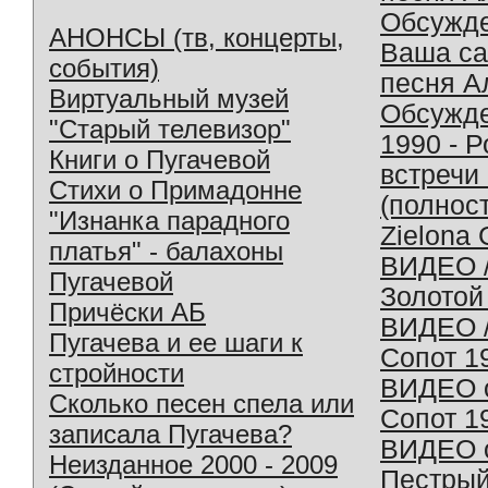
Обсужд
АНОНСЫ (тв, концерты,
Ваша с
события)
песня А
Виртуальный музей
Обсужд
"Старый телевизор"
1990 - 
Книги о Пугачевой
встречи
Стихи о Примадонне
(полнос
"Изнанка парадного
Zielona 
платья" - балахоны
ВИДЕО /
Пугачевой
Золотой
Причёски АБ
ВИДЕО /
Пугачева и ее шаги к
Сопот 1
стройности
ВИДЕО o
Сколько песен спела или
Сопот 1
записала Пугачева?
ВИДЕО o
Неизданное 2000 - 2009
Пестрый