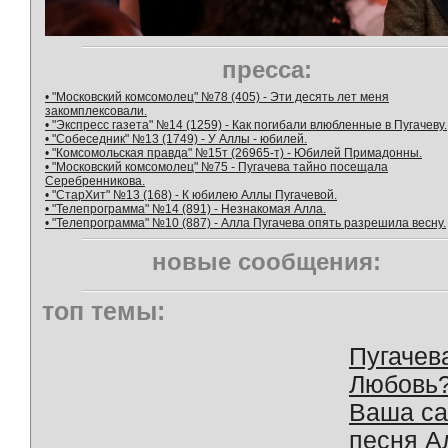
пресса:
• "Московский комсомолец" №78 (405) - Эти десять лет меня
закомплексовали.
• "Экспресс газета" №14 (1259) - Как погибали влюбленные в Пугачеву.
• "Собеседник" №13 (1749) - У Аллы - юбилей.
• "Комсомольская правда" №15т (26965-т) - Юбилей Примадонны.
• "Московский комсомолец" №75 - Пугачева тайно посещала
Серебренникова.
• "СтарХит" №13 (168) - К юбилею Аллы Пугачевой.
• "Телепрограмма" №14 (891) - Незнакомая Алла.
• "Телепрограмма" №10 (887) - Алла Пугачева опять разрешила весну.
новые сообщения:
топ темы:
Пугачев
Любовь
Ваша с
песня А