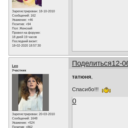
Зарегистрирован
: 18-10-2010
Сообщений:
162
Уважение:
+46
Позитив:
+94
Пол:
Женский
Провел на форуме:
18 дней 19 часов
Последний визит:
18-02-2020 18:57:30
Поделиться
12-0
Leo
Участник
татюня
,
Спасибо!!!
0
Зарегистрирован
: 20-03-2010
Сообщений:
1648
Уважение:
+524
Позитив:
+862