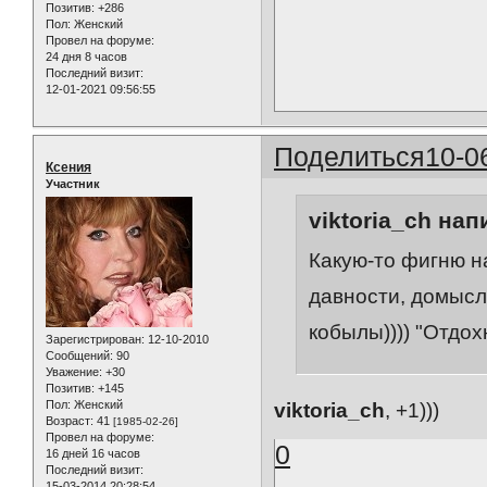
Позитив:
+286
Пол:
Женский
Провел на форуме:
24 дня 8 часов
Последний визит:
12-01-2021 09:56:55
Поделиться
10-0
Ксения
Участник
viktoria_ch нап
Какую-то фигню н
давности, домысл
кобылы)))) "Отдох
Зарегистрирован
: 12-10-2010
Сообщений:
90
Уважение:
+30
Позитив:
+145
Пол:
Женский
viktoria_ch
, +1)))
Возраст:
41
[1985-02-26]
Провел на форуме:
0
16 дней 16 часов
Последний визит:
15-03-2014 20:28:54