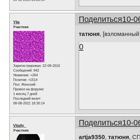
Поделиться
10-0
Ylia
Участник
татюня
, [взломанный
0
Зарегистрирован
: 22-09-2010
Сообщений:
942
Уважение:
+264
Позитив:
+1514
Пол:
Женский
Провел на форуме:
1 месяц 7 дней
Последний визит:
08-08-2021 18:30:14
Поделиться
10-0
Vitaliy_
Участник
artja9350
,
татюня
, С