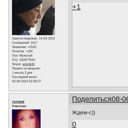
+1
Зарегистрирован
: 14-03-2010
Сообщений:
1017
Уважение:
+2525
Позитив:
+194
Пол:
Мужской
ICQ:
432977643
Skype:
arturik41
Провел на форуме:
1 месяц 3 дня
Последний визит:
03-09-2024 02:08:27
Поделиться
08-0
татюня
Участник
Ждем-с))
0