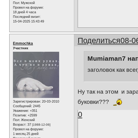
Пол:
Мужской
Провел на форуме:
18 дней 4 часа
Последний визит:
15-04-2025 15:43:49
Поделиться
08-0
Emmochka
Участник
Mumiaman7 нап
заголовок как все
Ну так на этом и зар
буковки???
Зарегистрирован
: 20-03-2010
Сообщений:
2445
Уважение:
+351
0
Позитив:
+2599
Пол:
Женский
Возраст:
37
[1988-12-06]
Провел на форуме:
1 месяц 25 дней