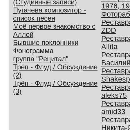
(Студийные записи)
1976, 1
Пугачева композитор -
Фотораб
список песен
Реставр
Моё первое знакомство с
ZDD
Аллой
Реставр
Бывшие поклонники
Allita
Фонограмма
Реставр
группа "Рецитал"
Василий
Трёп - Флуд / Обсуждение
Реставр
(2)
Shakesp
Трёп - Флуд / Обсуждение
Реставр
(3)
aleks75
Реставр
amid33
Реставр
Никита-