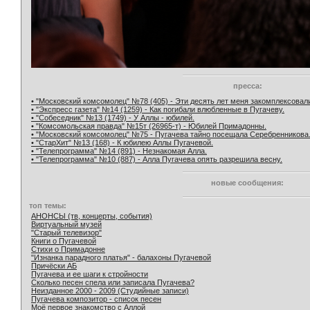
пресса:
• "Московский комсомолец" №78 (405) - Эти десять лет меня закомплексовал
• "Экспресс газета" №14 (1259) - Как погибали влюбленные в Пугачеву.
• "Собеседник" №13 (1749) - У Аллы - юбилей.
• "Комсомольская правда" №15т (26965-т) - Юбилей Примадонны.
• "Московский комсомолец" №75 - Пугачева тайно посещала Серебренникова
• "СтарХит" №13 (168) - К юбилею Аллы Пугачевой.
• "Телепрограмма" №14 (891) - Незнакомая Алла.
• "Телепрограмма" №10 (887) - Алла Пугачева опять разрешила весну.
новые сообщения:
топ темы:
АНОНСЫ (тв, концерты, события)
Виртуальный музей
"Старый телевизор"
Книги о Пугачевой
Стихи о Примадонне
"Изнанка парадного платья" - балахоны Пугачевой
Причёски АБ
Пугачева и ее шаги к стройности
Сколько песен спела или записала Пугачева?
Неизданное 2000 - 2009 (Студийные записи)
Пугачева композитор - список песен
Моё первое знакомство с Аллой