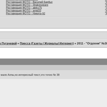
Реставрация ФОТО - Василий Барбье
"
Реставрация ФОТО - Shakespeare
"
Реставрация ФОТО - aleks75
"
Реставрация ФОТО - amid33
"
Реставрация ФОТО - Никита-92
"
ы Пугачевой
»
Пресса (Газеты / Журналы/ Интернет)
»
2011 - "Отдохни" №3
 мало Аллы,но интересный текст,это точно № 38