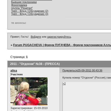
Бывшие поклонники
Фонограмма
группа "Рецитал"
Трёп - Флуд / Обсуждение (2)
Трёп - Флуд / Обсуждение (3)
тв анонсы:
Привет, Гость!
Войдите
или
зарегистрируйтесь
.
»
Forum PUGACHEVA | Форум ПУГАЧЕВА - Форум поклонников Алл
Страница:
1
2011 - "Отдохни" №38 - (ПРЕССА)
alisa
Поделиться
25-09-2011 00:43:36
Участник
Купила номер "Отдохни" (Россия),там
+2
Зарегистрирован
: 15-03-2010