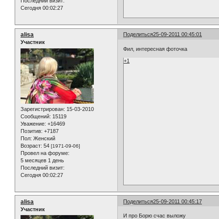
Последний визит:
Сегодня 00:02:27
alisa
Поделиться
25-09-2011 00:45:01
Участник
Фил, интересная фоточка
+1
Зарегистрирован
: 15-03-2010
Сообщений:
15119
Уважение:
+16469
Позитив:
+7187
Пол:
Женский
Возраст:
54
[1971-09-06]
Провел на форуме:
5 месяцев 1 день
Последний визит:
Сегодня 00:02:27
alisa
Поделиться
25-09-2011 00:45:17
Участник
И про Борю счас выложу