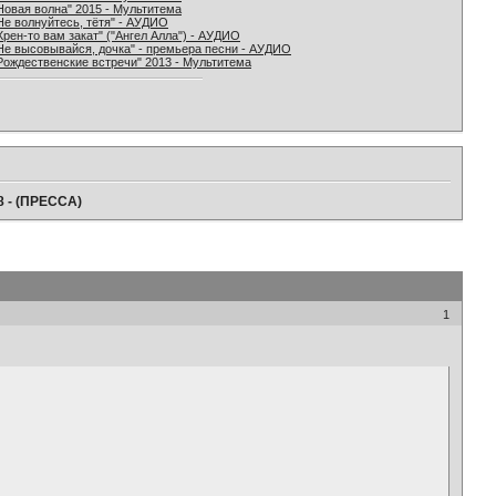
Новая волна" 2015 - Мультитема
Не волнуйтесь, тётя" - АУДИО
Хрен-то вам закат" ("Ангел Алла") - АУДИО
Не высовывайся, дочка" - премьера песни - АУДИО
Рождественские встречи" 2013 - Мультитема
8 - (ПРЕССА)
1