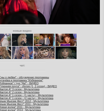
новые видео:
чат:
Сны о любви" - обсуждение программы
угачёва и программа "Избранное"
Избранное" / тур "Да!" - ВИДЕО
Утренняя почта" - Интер (1, 2 сезон) - ВИДЕО
Фактор А" 3 сезон - Мультитема
Фактор А" 2 сезон - Мультитема
Фактор А" 1 сезон - (1 часть) - Мультитема
Фактор А" 1 сезон - (2 часть) - Мультитема
Крым Мьюзик Фест" 2012 - Мультитема
Крым Мьюзик Фест" 2011 - Мультитема
Новая волна" 2011 - Мультитема
Новая волна" 2014 - Мультитема