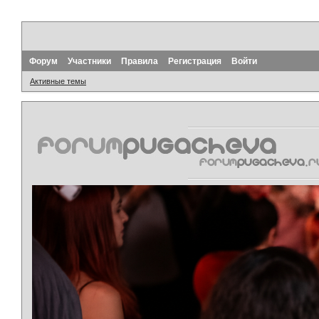
Форум
Участники
Правила
Регистрация
Войти
Активные темы