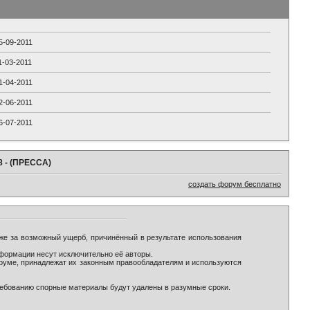
5-09-2011
1-03-2011
1-04-2011
2-06-2011
6-07-2011
8 - (ПРЕССА)
создать форум бесплатно
же за возможный ущерб, причинённый в результате использования
формации несут исключительно её авторы.
оруме, принадлежат их законным правообладателям и используются
ребованию спорные материалы будут удалены в разумные сроки.