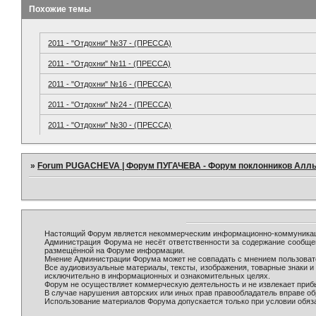
Похожие темы
2011 - "Отдохни" №37 - (ПРЕССА)
2011 - "Отдохни" №11 - (ПРЕССА)
2011 - "Отдохни" №16 - (ПРЕССА)
2011 - "Отдохни" №24 - (ПРЕССА)
2011 - "Отдохни" №30 - (ПРЕССА)
»
Forum PUGACHEVA | Форум ПУГАЧЕВА - Форум поклонников Алл
Настоящий Форум является некоммерческим информационно-коммуникаци
Администрация Форума не несёт ответственности за содержание сообще
размещённой на Форуме информации.
Мнение Администрации Форума может не совпадать с мнением пользовате
Все аудиовизуальные материалы, тексты, изображения, товарные знаки 
исключительно в информационных и ознакомительных целях.
Форум не осуществляет коммерческую деятельность и не извлекает при
В случае нарушения авторских или иных прав правообладатель вправе о
Использование материалов Форума допускается только при условии обяза