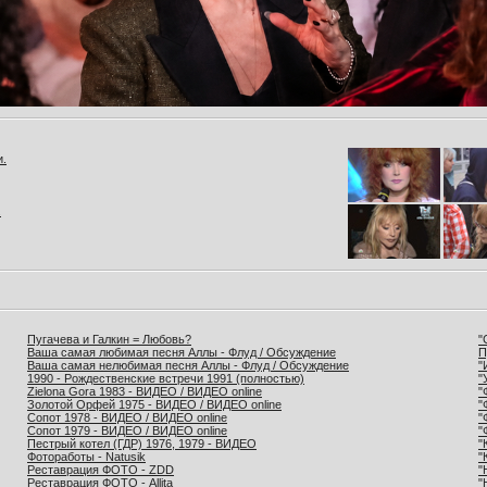
и.
.
Пугачева и Галкин = Любовь?
"
Ваша самая любимая песня Аллы - Флуд / Обсуждение
П
Ваша самая нелюбимая песня Аллы - Флуд / Обсуждение
"
1990 - Рождественские встречи 1991 (полностью)
"
Zielona Gora 1983 - ВИДЕО / ВИДЕО online
"
Золотой Орфей 1975 - ВИДЕО / ВИДЕО online
"
Сопот 1978 - ВИДЕО / ВИДЕО online
"
Сопот 1979 - ВИДЕО / ВИДЕО online
"
Пестрый котел (ГДР) 1976, 1979 - ВИДЕО
"
Фотоработы - Natusik
"
Реставрация ФОТО - ZDD
"
Реставрация ФОТО - Allita
"