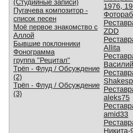
(Студийные записи)
1976, 1
Пугачева композитор -
Фотораб
список песен
Реставр
Моё первое знакомство с
ZDD
Аллой
Реставр
Бывшие поклонники
Allita
Фонограмма
Реставр
группа "Рецитал"
Василий
Трёп - Флуд / Обсуждение
Реставр
(2)
Shakesp
Трёп - Флуд / Обсуждение
Реставр
(3)
aleks75
Реставр
amid33
Реставр
Никита-