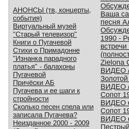
Обсужд
АНОНСЫ (тв, концерты,
Ваша с
события)
песня А
Виртуальный музей
Обсужд
"Старый телевизор"
1990 - 
Книги о Пугачевой
встречи
Стихи о Примадонне
(полнос
"Изнанка парадного
Zielona 
платья" - балахоны
ВИДЕО /
Пугачевой
Золотой
Причёски АБ
ВИДЕО /
Пугачева и ее шаги к
Сопот 1
стройности
ВИДЕО o
Сколько песен спела или
Сопот 1
записала Пугачева?
ВИДЕО o
Неизданное 2000 - 2009
Пестрый