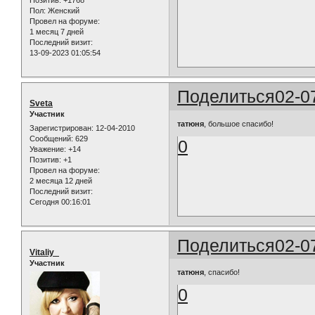
Позитив:
+1768
Пол:
Женский
Провел на форуме:
1 месяц 7 дней
Последний визит:
13-09-2023 01:05:54
Поделиться
02-0
Sveta
Участник
татюня
, большое спасибо!
Зарегистрирован
: 12-04-2010
Сообщений:
629
0
Уважение:
+14
Позитив:
+1
Провел на форуме:
2 месяца 12 дней
Последний визит:
Сегодня 00:16:01
Поделиться
02-0
Vitaliy_
Участник
татюня
, спасибо!
0