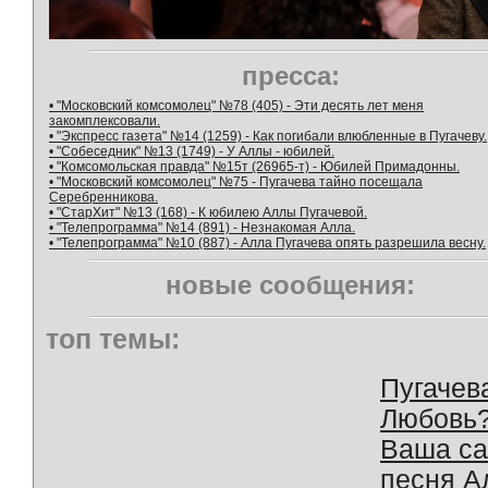
пресса:
• "Московский комсомолец" №78 (405) - Эти десять лет меня
закомплексовали.
• "Экспресс газета" №14 (1259) - Как погибали влюбленные в Пугачеву.
• "Собеседник" №13 (1749) - У Аллы - юбилей.
• "Комсомольская правда" №15т (26965-т) - Юбилей Примадонны.
• "Московский комсомолец" №75 - Пугачева тайно посещала
Серебренникова.
• "СтарХит" №13 (168) - К юбилею Аллы Пугачевой.
• "Телепрограмма" №14 (891) - Незнакомая Алла.
• "Телепрограмма" №10 (887) - Алла Пугачева опять разрешила весну.
новые сообщения:
топ темы:
Пугачев
Любовь
Ваша с
песня А