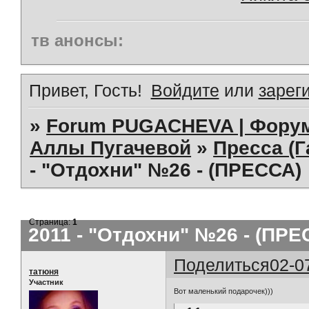
тв анонсы:
Привет, Гость!
Войдите
или
зарег
»
Forum PUGACHEVA | Форум
Аллы Пугачевой
»
Пресса (Г
- "Отдохни" №26 - (ПРЕССА)
Страница:
1
2011 - "Отдохни" №26 - (ПРЕ
Поделиться
02-0
татюня
Участник
Вот маленький подарочек)))