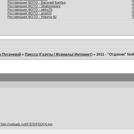
Реставрация ФОТО - Василий Барбье
"
Реставрация ФОТО - Shakespeare
"
Реставрация ФОТО - aleks75
"
Реставрация ФОТО - amid33
"
Реставрация ФОТО - Никита-92
"
ы Пугачевой
»
Пресса (Газеты / Журналы/ Интернет)
»
2011 - "Отдохни" №4