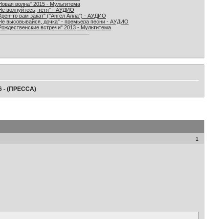
Новая волна" 2015 - Мультитема
Не волнуйтесь, тётя" - АУДИО
Хрен-то вам закат" ("Ангел Алла") - АУДИО
Не высовывайся, дочка" - премьера песни - АУДИО
Рождественские встречи" 2013 - Мультитема
6 - (ПРЕССА)
1