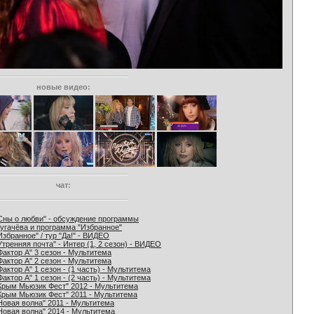
новые видео:
чат:
Сны о любви" - обсуждение программы
угачёва и программа "Избранное"
Избранное" / тур "Да!" - ВИДЕО
Утренняя почта" - Интер (1, 2 сезон) - ВИДЕО
Фактор А" 3 сезон - Мультитема
Фактор А" 2 сезон - Мультитема
Фактор А" 1 сезон - (1 часть) - Мультитема
Фактор А" 1 сезон - (2 часть) - Мультитема
Крым Мьюзик Фест" 2012 - Мультитема
Крым Мьюзик Фест" 2011 - Мультитема
Новая волна" 2011 - Мультитема
Новая волна" 2014 - Мультитема