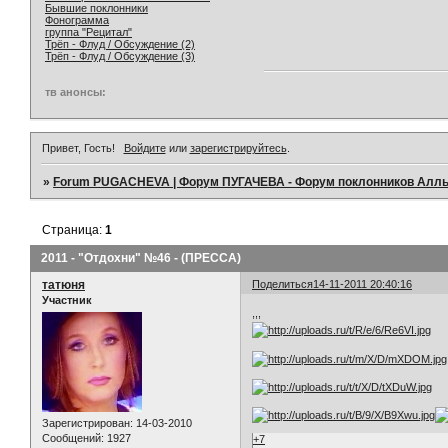
Бывшие поклонники
Фонограмма
группа "Рецитал"
Трёп - Флуд / Обсуждение (2)
Трёп - Флуд / Обсуждение (3)
тв анонсы:
Привет, Гость!
Войдите
или
зарегистрируйтесь
.
»
Forum PUGACHEVA | Форум ПУГАЧЕВА - Форум поклонников Алл
Страница:
1
2011 - "Отдохни" №46 - (ПРЕССА)
татюня
Поделиться
14-11-2011 20:40:16
Участник
,,,
Зарегистрирован
: 14-03-2010
Сообщений:
1927
+7