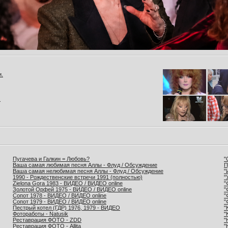
и.
.
Пугачева и Галкин = Любовь?
"
Ваша самая любимая песня Аллы - Флуд / Обсуждение
П
Ваша самая нелюбимая песня Аллы - Флуд / Обсуждение
"
1990 - Рождественские встречи 1991 (полностью)
"
Zielona Gora 1983 - ВИДЕО / ВИДЕО online
"
Золотой Орфей 1975 - ВИДЕО / ВИДЕО online
"
Сопот 1978 - ВИДЕО / ВИДЕО online
"
Сопот 1979 - ВИДЕО / ВИДЕО online
"
Пестрый котел (ГДР) 1976, 1979 - ВИДЕО
"
Фотоработы - Natusik
"
Реставрация ФОТО - ZDD
"
Реставрация ФОТО - Allita
"