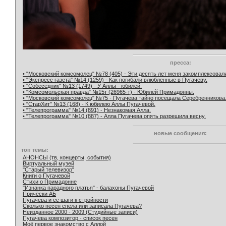
пресса:
• "Московский комсомолец" №78 (405) - Эти десять лет меня закомплексовал
• "Экспресс газета" №14 (1259) - Как погибали влюбленные в Пугачеву.
• "Собеседник" №13 (1749) - У Аллы - юбилей.
• "Комсомольская правда" №15т (26965-т) - Юбилей Примадонны.
• "Московский комсомолец" №75 - Пугачева тайно посещала Серебренникова
• "СтарХит" №13 (168) - К юбилею Аллы Пугачевой.
• "Телепрограмма" №14 (891) - Незнакомая Алла.
• "Телепрограмма" №10 (887) - Алла Пугачева опять разрешила весну.
новые сообщения:
топ темы:
АНОНСЫ (тв, концерты, события)
Виртуальный музей
"Старый телевизор"
Книги о Пугачевой
Стихи о Примадонне
"Изнанка парадного платья" - балахоны Пугачевой
Причёски АБ
Пугачева и ее шаги к стройности
Сколько песен спела или записала Пугачева?
Неизданное 2000 - 2009 (Студийные записи)
Пугачева композитор - список песен
Моё первое знакомство с Аллой