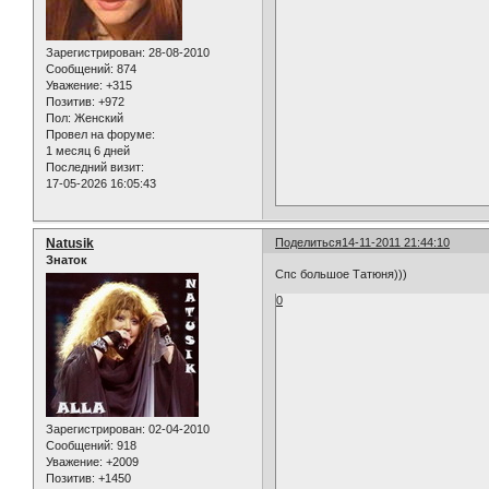
Зарегистрирован
: 28-08-2010
Сообщений:
874
Уважение:
+315
Позитив:
+972
Пол:
Женский
Провел на форуме:
1 месяц 6 дней
Последний визит:
17-05-2026 16:05:43
Natusik
Поделиться
14-11-2011 21:44:10
Знаток
Спс большое Татюня)))
0
Зарегистрирован
: 02-04-2010
Сообщений:
918
Уважение:
+2009
Позитив:
+1450