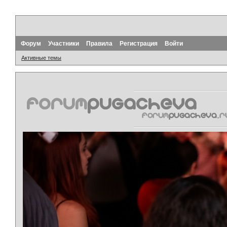
Форум
Участники
Правила
Регистрация
Войти
Активные темы