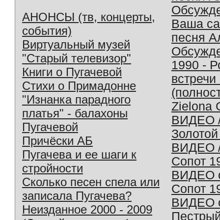
Обсужд
АНОНСЫ (тв, концерты,
Ваша с
события)
песня А
Виртуальный музей
Обсужд
"Старый телевизор"
1990 - 
Книги о Пугачевой
встречи
Стихи о Примадонне
(полнос
"Изнанка парадного
Zielona 
платья" - балахоны
ВИДЕО /
Пугачевой
Золотой
Причёски АБ
ВИДЕО /
Пугачева и ее шаги к
Сопот 1
стройности
ВИДЕО o
Сколько песен спела или
Сопот 1
записала Пугачева?
ВИДЕО o
Неизданное 2000 - 2009
Пестрый