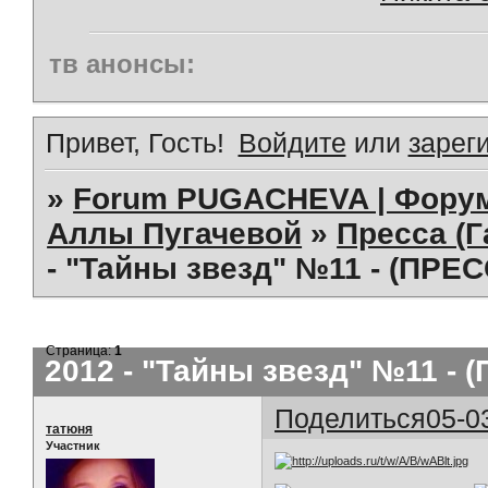
тв анонсы:
Привет, Гость!
Войдите
или
зарег
»
Forum PUGACHEVA | Форум
Аллы Пугачевой
»
Пресса (Г
- "Тайны звезд" №11 - (ПРЕС
Страница:
1
2012 - "Тайны звезд" №11 - 
Поделиться
05-0
татюня
Участник