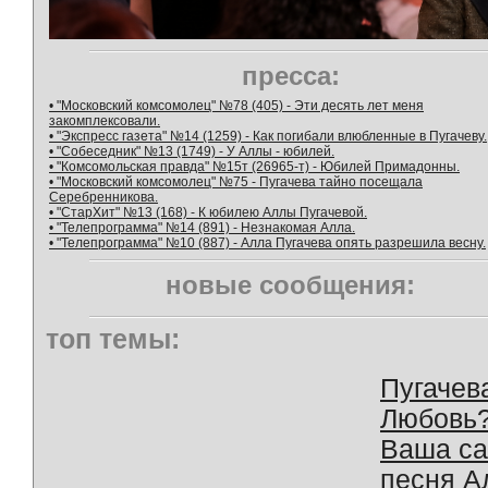
пресса:
• "Московский комсомолец" №78 (405) - Эти десять лет меня
закомплексовали.
• "Экспресс газета" №14 (1259) - Как погибали влюбленные в Пугачеву.
• "Собеседник" №13 (1749) - У Аллы - юбилей.
• "Комсомольская правда" №15т (26965-т) - Юбилей Примадонны.
• "Московский комсомолец" №75 - Пугачева тайно посещала
Серебренникова.
• "СтарХит" №13 (168) - К юбилею Аллы Пугачевой.
• "Телепрограмма" №14 (891) - Незнакомая Алла.
• "Телепрограмма" №10 (887) - Алла Пугачева опять разрешила весну.
новые сообщения:
топ темы:
Пугачев
Любовь
Ваша с
песня А