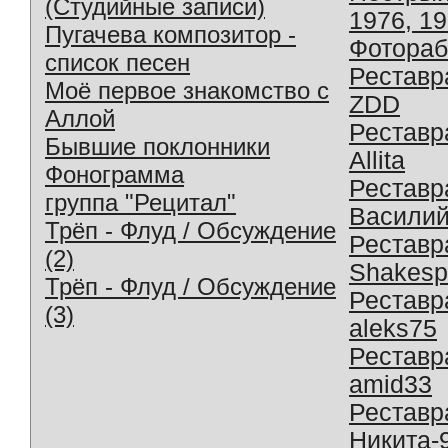
(Студийные записи)
1976, 1
Пугачева композитор -
Фотораб
список песен
Реставр
Моё первое знакомство с
ZDD
Аллой
Реставр
Бывшие поклонники
Allita
Фонограмма
Реставр
группа "Рецитал"
Василий
Трёп - Флуд / Обсуждение
Реставр
(2)
Shakesp
Трёп - Флуд / Обсуждение
Реставр
(3)
aleks75
Реставр
amid33
Реставр
Никита-